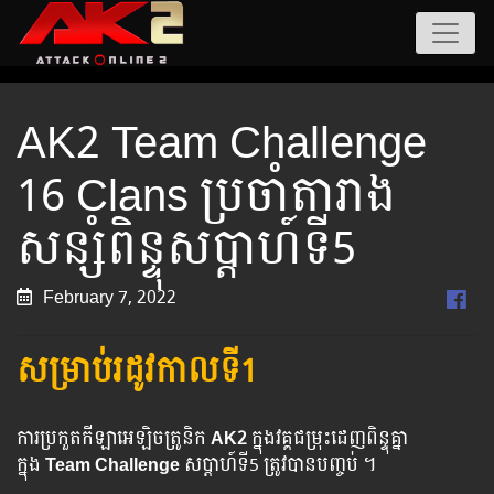
AK2 Team Challenge
16 Clans ប្រចាំតារាង
សន្សំពិន្ទុសប្ដាហ៍ទី5
February 7, 2022
សម្រាប់រដូវកាលទី1
ការប្រកួតកីឡាអេឡិចត្រូនិក
AK2
ក្នុងវគ្គជម្រុះដេញពិន្ទុគ្នា
ក្នុង
Team Challenge
សប្ដាហ៍ទី5 ត្រូវបានបញ្ចប់ ។