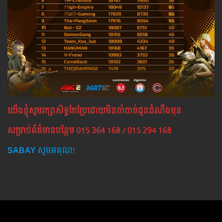
យើង​ខ្ញុំ​សូម​រក្សា​សិទ្ធ​កែ​ប្រែ​ដោយ​មិន​ចាំ​បាច់​ជូន​ដំណឹង​មុន
សម្រាប់​ព័ត៌មាន​បន្ថែម​ 015 364 168 / 015 294 168
SABAY
សូមអគុណ!