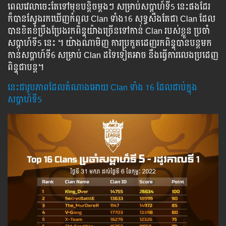
ពេលវេលាចេះតែទៅមុខបន្តិចម្ដងៗ សម្រាប់សប្ដាហ៍ទី5 នេះផងដែរ
ក៏បានស្វែងរកឃើញកំពូល Clan ទាំង16 សុទ្ធសឹងតែជា Clan ដែល
បានខិតខំប្រឹងប្រែងរកពិន្ទុយ៉ាងច្រើនទៅកាន់ Clan របស់ខ្លួន ប្រចាំ
សប្ដាហ៍ទី5 នេះ ។ យ៉ាងណាមិញ ការប្រកួតដេញរកពិន្ទុបានបន្តមក
កាន់សប្តាហ៍ទី6 សម្រាប់ Clan ដទៃទៀតអាច នឹងធ្វើការលេងប្រដេញ
ពិន្ទុជាបន្ត។
នេះជារូបភាពដែលតំណាងអោយ Clan ទាំង 16 ដែលជាប់ក្នុង
សប្ដាហ៍ទី5