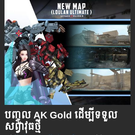
បញ្ចូល AK Gold ដើម្បីទទួល
សព្វាវុធថ្មី