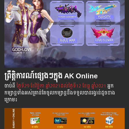
ព្រឹត្តិការណ៍ផ្សេងៗក្នុង AK Online
ចាប់​ពី​
ថ្ងៃ​ទី29 ខែវិច្ឆិកា ឆ្នាំ2021ដល់​ថ្ងៃ​ទី12 ខែធ្នូ​ ឆ្នាំ2021
អ្នក​
កម្សាន្ដ​ទាំងអស់​គ្រាន់​តែ​ចូល​កម្សាន្ដ​នឹង​ទទួល​បាន​រង្វាន់​ដូចខាង
ក្រោម​៖