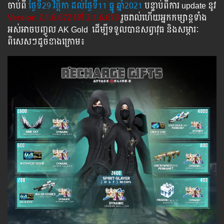
ចាប់ពី ​​
ថ្ងៃ​ទី29 វិច្ឆិកា​ ដល់​ថ្ងៃ​ទី11​ ធ្នូ​ ឆ្នាំ2021
បន្ទាប់​​ពី​​ការ ​update ​នូវ
Version 2.1.6.672 ទៅ​ 2.1.6.673
រួច​​រាល់​​ហើយ​​អ្នក​​កម្សាន្ដ​​ទាំង​​
អស់​​អាច​​បញ្ចូល​ AK Gold ​​ ​ដើម្បី​​ទទួល​​បាន​សព្វាវុធ​ និង​​សម្ភារៈ​
ពិសេស​ៗ​ដូច​ខាង​ក្រោម៖​