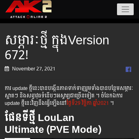
សម្ភារៈថ្មី ក្នុងVersion
672!
November 27, 2021
ការ update ថ្មីនេះបានបង្កើនភាពទាក់ទាញរួមទាំងបានបន្ថែមសម្ភារៈ
ស្អាតៗ និងសព្វាវុធទំនើបៗអស្ចារ្យជាច្រើនទៀត ។ ចំនែកឯការ
update ថ្មីនេះវិញនឹងធ្វើឡើងនៅ
ថ្ងៃទី29 ​វិច្ឆិកា ឆ្នាំ2021
។
ផែនទីថ្មី​ LouLan
Ultimate (PVE Mode)