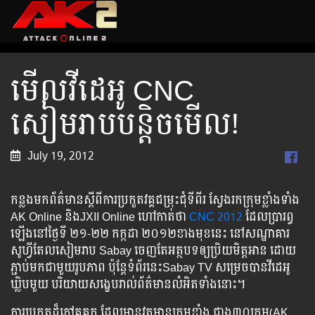
មើល​វីដេអូ ​CNC
សៀមរាប​បន្តិច​មើល!
July 19, 2012
កន្លង​មក​ព័ត៌មាន​ស្ដី​ពី​ការ​ប្រកួត​វគ្គ​ជម្រុះ​ជុំ​ទីពីរ ស្វែងរក​ក្រុម​ខ្លាំង​ទាំង​
AK Online និង​JXII Online ហៅ​កាត់​ថា
CNC 2012
ដែល​ប្រារព្ធ​
ឡើង​នៅ​ថ្ងៃ​ទី ២១-២២ កក្កដា ២០១២​ខាង​មុខ​នេះ នៅ​សណ្ឋាគារ​
សូហ្វីតែល​សៀមរាប Sabay ចេញ​តែ​អត្ថបទ​ឲ្យ​ប្រិយមិត្ត​អាន ដោយ​
ភ្ជាប់​មក​ជាមួយ​រូបភាព ប៉ុន្តែ​ទំព័រ​នេះ​Sabay TV សម្រេច​បាន​វីដេអូ​
ឃ្លិប​មួយ បរិយាយ​សង្ខេប​រាល់​ព័ត៌មាន​លំអិត​ទាំង​នោះ។
ការ​ប្រកួត​ដ៏​ក្ដៅគគុក ដែល​មាន​វត្តមាន​ក្រុម​ខ្លាំង ជាង​៣០ក្រុម(AK