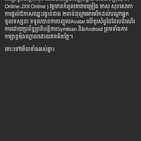
Online-​JXII Online ) វត្តមាន​កំពូល​តារា​ចម្រៀង មាស សុខសោភា
ការ​ផ្ដល់​ឱកាស​ឈ្នះ​រង្វាន់​ជាង ២ពាន់​ដុល្លារ​អាមេរិក​ដល់​បណ្ដា​អ្នក​
ចូល​ទស្សនា ទទួល​បាន​ការ​បញ្ចូល​Avatar លើ​ទូរស័ព្ទ​ដៃ​ដែល​ដំណើរ
ការ​ដោយ​ប្រព័ន្ធ​ប្រតិបត្តិការ​Symbian និង​Android ព្រម​ទាំង​ការ​
កម្សាន្ត​ម៉ុងហ្គោល​ដោយ​ឥត​គិត​ថ្លៃ។
តោះ​ទៅ​មើល​​ទាំងអស់​គ្នា៖