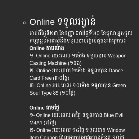
Online ទទួល​រង្វាន់
ចាប់ពីថ្ងៃទី២៣ ខែកញ្ញា ដល់​ថ្ងៃ​ទី២០ ខែតុលា ​អ្នក​ចូល​
កម្សាន្ត​ទាំងអស់​នឹង​ទទួល​បាន​រង្វាន់​ដូច​ខាង​ក្រោម៖
Online តាម​ម៉ោង
១- Online រយៈពេល​ ១ម៉ោង ទទួលបាន Weapon
Casting Machine (១ដង)
២- Online រយៈពេល​ ២ម៉ោង ទទួលបាន Dance
Card Free (៣០ថ្ងៃ)
៣- Online រយៈពេល​ ១០ម៉ោង ទទួលបាន Green
Soul Type 85 (១០ថ្ងៃ)
Online តាម​ថ្ងៃ
១- Online រយៈពេល​ ៧ថ្ងៃ ទទួលបាន Blue Evil
M4A1 (៧ថ្ងៃ)
២- Online រយៈពេល​ ១៤ថ្ងៃ ទទួលបាន Window
Item Coupon ដែល​អាច​ប្តូរ​អាវុធបាន​ចំនួន ១០ថ្ងៃ