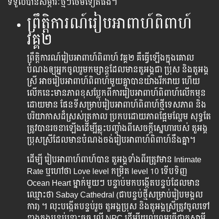
ទទួល​បាន​សម្ភារៈ​ថ្មីៗ​ថែម​ទៀត​ផង។
ព្រឹត្តិការណ៍​រៀប​អាពាហ៍ពិពាហ៍
វគ្គ២
ព្រឹត្តិការណ៍​រៀប​អាពាហ៍ពិពាហ៍ វគ្គ២ គឺ​ធ្វើ​ឡើង​ក្នុង​គោល​
បំណង​ឲ្យ​អ្នក​ចូល​រួម​កម្សាន្ត​ដែល​មាន​តួអង្គជា​ ប្រុស​ និង​តួអង្គ​
ស្រី​ អាច​រៀបអាពាហ៍ពិពាហ៍មួយ​គ្នា​បាន​យ៉ាង​រីករាយ ហើយ​
លើក​នេះ​មាន​ភាព​ខុស​ប្លែក​ពី​ការ​រៀប​អាពាហ៍ពិពាហ៍​លើក​មុន​
ដោយ​មាន​ ផែន​ទី​សម្រាប់​រៀប​អាពាហ៍ពិពាហ៍ថ្មី​ទេសភាព និង​
បរិយាកាស​ដ៏​ស្រស់​ត្រកាល ប្រកប​ដោយ​ភាព​ផ្អែមល្ហែម សុទ្ធ​តែ​
ត្រូវ​បាន​រចនា​ឡើងដើម្បី​ឆ្លុះ​បញ្ចាំង​ពី​សេចក្ដី​ស្នេហារបស់​ តួអង្គ​
ប្រុស​ស្រី​ដែល​មាន​បំណង​ចង់​រៀបអាពាហ៍ពិពាហ៍នឹង​គ្នា​។
ដើម្បី ​រៀប​អាពាហ៍ពាហ៍​បាន​ តួអង្គ​ទាំងពី​រ​ត្រូវ​មាន Intimate
Rate ឬហៅ​ថា​ Love level កម្រិត​ level 10 ទើប​ទិញ​​​
Ocean Heart ម្នាក់​មួយៗ បន្ទាប់​មក​បង្កើត​បន្ទប់​​ដែល​មាន​
ឈ្មោះ​ថា​ Sabay Cathedral (ជា​បន្ទប់​ថ្មី​សម្រាប់រៀប​មង្គល
ការ) ។ លុះ​បង្កើត​បន្ទប់​រួច តួអង្គ​ប្រុស​ និង​តួអង្គ​ស្រី​ត្រូវ​ចូល​ទៅ​
ខាង​ក្នុង​បន្ទប់នោះ
ចុច ​លើ​ NPC ដើម្បី​យល់​ព្រម​ធ្វើជា​គូស្វាមី​