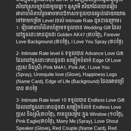
ភរិយាស្របច្បាប់​ជាមួយ​គ្នា។
គូស្វាមី​ ភរិយា​ដែល​បាន​រៀប​
អាពាហ៍ពិពាហ៍រួចអាច​មាន​ឱកាស​ទទួល​បាន​រង្វាន់​ដោយ​យោង​
ទៅ​តាម​កម្រិត​ Level របស់​ Intimate Rate ​ដូច​ខាង​ក្រោម៖
1-​ រៀបអាពាហ៏ពិពាហ៍ភ្លាមទទួល​បាន​ Wedding Gift ដែល​
នៅ​ក្នុង​នោះ​មាន​ដូចជា Golden AK47 (៣០ថ្ងៃ), Forever
Love Background (៣០ថ្ងៃ), I Love You Spray (៣០ថ្ងៃ)
2- Intimate Rate level 6 ទទួល​បាន​ Advance Love Gift
ដែល​នៅ​ក្នុង​នោះ​មាន​ដូចជា សម្លៀកបំពាក់ Edge Of Love
(ប្រុស​ និង​ស្រី) Pink M4A1, Pink AK, I Love You
(Spray), Unrequite love (Glove), Happiness Logo
(Name Card), Edge of Life (Background) ដែល​អាច​ប្រើ​
បាន​ ៣០ថ្ងៃ
3- Intimate Rate level 10 ទទួល​បាន​ Endless Love Gift
ដែល​នៅ​ក្នុង​នោះ​មាន​ដូចជា សម្លៀកបំពាក់ Endless Love
ប្រុស​ និង​ស្រី(៣០ថ្ងៃ), កាត​ប្តូរ​សម្ភារៈ​ក្នុង​ Window (១០ថ្ងៃ),
Pink Eagle(៣០ថ្ងៃ), Marry Me (Spray), Love Shout
Speaker (Glove), Red Couple (Name Card), Red