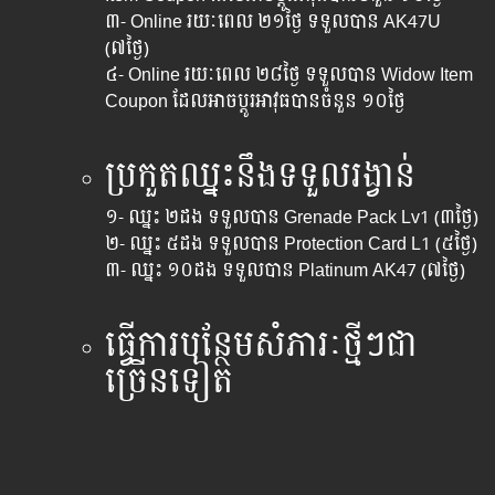
៣- Online រយៈពេល​ ២១ថ្ងៃ ទទួលបាន AK47U​
(៧ថ្ងៃ)
៤- Online រយៈពេល​ ២៨ថ្ងៃ ទទួលបាន Widow Item
Coupon​ ដែល​អាច​ប្តូរ​អាវុធបាន​ចំនួន ១០ថ្ងៃ
ប្រកួតឈ្នះ​នឹងទទួលរង្វាន់
១- ឈ្នះ ២ដង ទទួលបាន Grenade Pack Lv1 (៣ថ្ងៃ)
២- ឈ្នះ ៥ដង ទទួលបាន Protection Card L1 (៥ថ្ងៃ)
៣- ឈ្នះ ១០ដង ទទួលបាន Platinum AK47 (៧ថ្ងៃ)
ធ្វើ​ការ​បន្ថែម​សំភារៈ​ថ្មីៗ​ជា​
ច្រើន​ទៀត