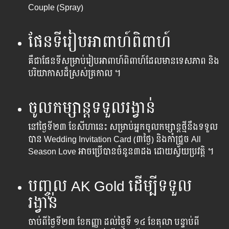
Couple (Spray)
ផែនទីរៀបអាពាហ៍ពិពាហ៍
គឺ​ជា​ផែនទី​សម្រាប់​រៀប​អាពាហ៍ពិពាហ៍​ដែល​មាន​ទេសភាព និង​
បរិយាកាស​ដ៏ស្រស់​ត្រកាល​ ។
ចូល​កម្សាន្ត​ទទួល​រង្វាន់
នៅ​ថ្ងៃ​ទី​២៣ ខែ​សីហា​នេះ​ សម្រាប់​អ្នក​ចូល​កម្សាន្ត​ថ្មីនឹង​ទទួល​
បាន​ Wedding Invitation Card (៣ថ្ងៃ) និងកាំជ្រួច​ All
Season Love អាច​ប្រើ​បាន​ចំនូន​៣ដង ដោយ​ស្វ័យ​ប្រវត្តិ​ ។
បញ្ចូល​ AK Gold ដើម្បី​ទទួល​
រង្វាន់
ចាប់ពីថ្ងៃទី២៣ ខែកញ្ញា​ ដល់ថ្ងៃទី ១៤ ខែតុលា បន្ទាប់​ពី​