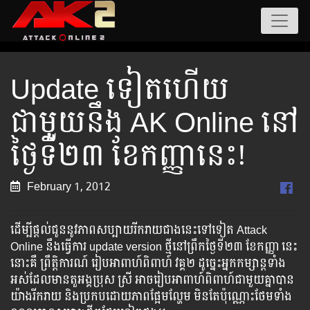
Update ទៀត​ហើយ​
ជាមួយ​នឹង​ AK Online នៅ​
ថ្ងៃទី២៣ ខែកញ្ញានេះ!
February 1, 2012
ដើម្បី​ផ្តល់​ជូននូវ​ភាព​សប្បាយរីករាយ​ជាង​នេះ​ទៅ​ទៀត​ Attack
Online នឹងធ្វើការ update version ថ្មី​នៅ​​ព្រឹក​ថ្ងៃទី២៣ ខែកញ្ញា នេះ
នោះ​គឺ​ ព្រឹត្តិការណ៍ ​រៀបអាពាហ៍ពិពាហ៍ វគ្គ២ ដូច្នេះ​អ្នក​កម្សាន្ត​ទាំង
អស់​ដែល​មាន​តួអង្គ​ប្រុស​ ស្រី​ អាច​រៀប​អាពាហ៍ពិពាហ៍​ជា​មួយ​គ្នា​បាន​
យ៉ាង​រីក​រាយ​ និង​ប្រកប​ដោយ​ភាព​ផ្អែម​ល្ហែម​ មិន​តែ​ប៉ុណ្ណោះ​ថែម​ទាំង​