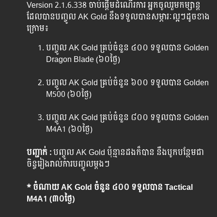
Version 2.1.6.338 ចាប់​ផ្តើម​ដំណើរ​ការ អ្នក​ចូល​រួម​កម្សាន្ត
ដែល​បាន​បញ្ចូល​ AK Gold នឹង​ទទួល​បាន​សម្ភារៈល្អៗ​ដូច​ខាង​
ក្រោម៖
បញ្ចូល​ AK Gold គ្រប់​ចំនួន ៤០០ ទទួល​បាន​ Golden
Dragon Blade (៦០ថ្ងៃ)
បញ្ចូល​ AK Gold គ្រប់​ចំនួន ៦០០ ទទួល​បាន​ Golden
M500 (៦០ថ្ងៃ)
បញ្ចូល​ AK Gold គ្រប់​ចំនួន ៨០០ ទទួល​បាន​ Golden
M4A1 (៦០ថ្ងៃ)
បញ្ជាក់ :
បញ្ចូល AK Gold ប៉ុន្មាន​ដង​ក៏​បាន ​នឹង​បូក​បន្ថែម​ជា
ចិន្ច​រៀង​រាល់​ការ​បញ្ចូល​ម្តងៗ
* ចំណាយ AK Gold ចំនួន ៤០០ ទទួលបាន Tactical
M4A1 (៣០ថ្ងៃ)