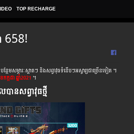
IDEO
TOP RECHARGE
on 658!
បន្ថែមសម្ភារៈស្អាតៗ និងសព្វាវុធទំនើបៗអស្ចារ្យជាច្រើនទៀត ។
ខែកក្កដា ឆ្នាំ2021
។
ានសព្វាវុធថ្មី