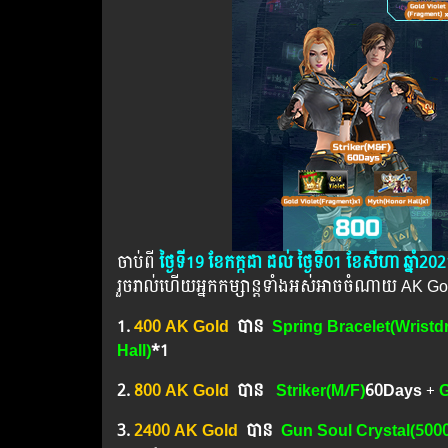
ចាប់ពី
ថ្ងៃទី19 ខែកក្កដា​ ដល់ ថ្ងៃទី01 ខែសីហា​ ឆ្នាំ20
រួចរាល់ហើយអ្នកកម្សាន្ដទាំងអស់អាចចំណាយ AK Go
1.
400 AK Gold
បាន
Spring Bracelet(Wristd
Hall)
*1
2.
800 AK Gold
បាន
​Striker(M/F)
6
0Days
+
G
3.
2400 AK Gold
បាន
​ Gun Soul Crystal(500