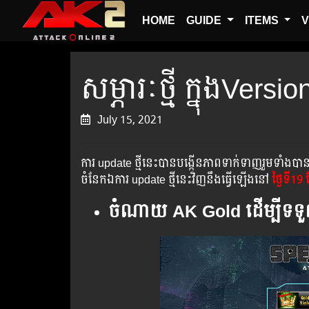
HOME
GUIDE
ITEMS
V
សម្ភារៈថ្មី ក្នុងVersi
July 15, 2021
ការ update ថ្មីនេះបានបង្កើនភាពទាក់ទាញរួមទាំងបាន
ចំនែកឯការ update ថ្មីនេះវិញនឹងធ្វើឡើងនៅ​
ថ្ងៃទី19 
ចំណាយ AK Gold ដើម្បីទទួលប