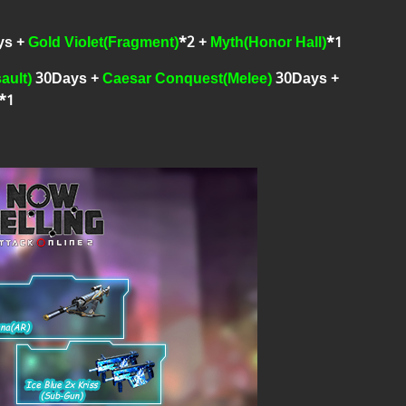
ys +
Gold Violet
(Fragment)
*2 +
Myth(Honor Hall)
*1
ault)
30Days +
Caesar Conquest(Melee)
30Days +
*1