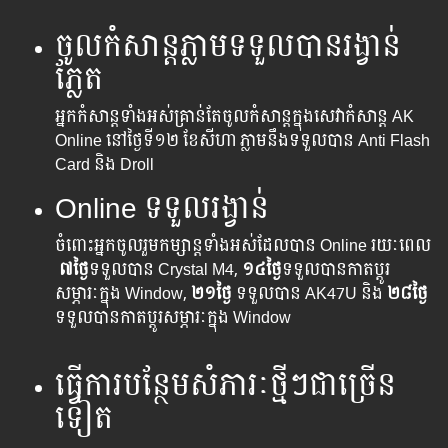
ចូល​កំសាន្ត​ភ្លាម​ទទួល​បាន​រង្វាន់​
ភ្លែត
អ្នក​កំសាន្ត​ទាំងអស់​គ្រាន់​តែ​ចូល​កំសាន្ត​ក្នុង​សេវា​កំសាន្ត​ AK
Online នៅ​ថ្ងៃទី​១២ ខែសីហា ភ្លាម​​​នឹង​ទទួល​បាន​ Anti Flash
Card និង Droll
Online ទទួល​រង្វាន់
ចំពោះ​អ្នក​ចូល​រួម​កម្សាន្ត​ទាំងអស់​ដែល​បាន​ Online រយៈពេល​
៧ថ្ងៃ
ទទួលបាន Crystal M4,
១៤ថ្ងៃ
ទទួលបានកាតប្តូរ
សម្ភារៈក្នុង Window,
២១ថ្ងៃ
ទទួលបាន AK47U និង
២៨ថ្ងៃ
ទទួលបានកាតប្តូរសម្ភារៈក្នុង Window
ធ្វើ​ការ​បន្ថែម​សំភារៈ​ថ្មីៗ​ជា​ច្រើន​
ទៀត