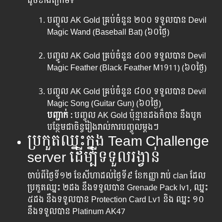
ដូច​ខាង​ក្រោម៖
បញ្ចូល​ AK Gold គ្រប់​ចំនួន ២០០ ទទួល​បាន​ Devil
Magic Wand (Baseball Bat) (៦០ថ្ងៃ)
បញ្ចូល​ AK Gold គ្រប់​ចំនួន ៤០០ ទទួល​បាន​ Devil
Magic Feather (Black Feather M1911) (៦០ថ្ងៃ)
បញ្ចូល​ AK Gold គ្រប់​ចំនួន ៨០០ ទទួល​បាន Devil
Magic Song (Guitar Gun) (៦០ថ្ងៃ)
បញ្ជាក់ :
បញ្ចូល​ AK Gold ប៉ុន្មាន​ដង​ក៏​បាន ​នឹង​បូក​
បន្ថែម​ជាចិន្ច​រៀង​រាល់​ការ​បញ្ចូល​ម្តងៗ
ប្រកួតឈ្នះក្នុង Team Challenge
server ដើម្បីទទួលរង្វាន់
ចាប់ពីថ្ងៃទី១២ ខែសីហាដល់ថ្ងៃទី៩ ខែកញ្ញា រាប់ clan ដែល
ប្រកួតឈ្នះ ២ដង នឹងទទួលបាន Grenade Pack lv1, ឈ្នះ
៥ដង នឹងទទួលបាន Protection Card Lv1 និង ឈ្នះ ១០
នឹងទទួលបាន Platinum AK47