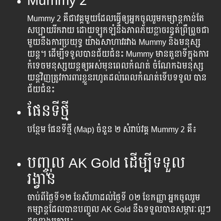
Mummy 2
Mummy 2 គឺ​ជា​វគ្គ​មួយ​ដែល​ធ្វើ​ឲ្យ​អ្នក​ចូល​រួម​កម្សាន្ត​កាន់​តែ​
សប្បាយ​រីក​រាយ ​ដោយ​ឡូក​ឡំ​នឹង​ភាព​ភ័យ​ខ្លាច​រន្ធត់​ព្រឺ​ព្រួច​ជា​
មួយ​នឹង​ការ​ប្រយុទ្ធ​ យ៉ាង​សាហាវ​រវាង Mummy និង​មនុស្ស​
យន្ត​។​ ដើម្បី​ទទួល​បាន​ជ័យ​ជំនះ​ Mummy មាន​តួនាទី​ក្នុង​ការ​
កំទេច​មនុស្ស​យន្ត​ឲ្យ​អស់​មុន​ពេល​កំណត់ ចំណែក​ឯ​មនុស្ស​
យន្ត​វិញ​ត្រូវ​ការពារ​ខ្លួន​រហូត​ដល់​ពេល​កំណត់​ទើប​ទទួល​ បាន​
ជ័យ​ជំនះ
ផែនទីថ្មី
បន្ថែម​ ផែនទីថ្មី (Map) ចំនួន​ ២ សំរាប់វគ្គ Mummy 2 គឺ៖
បញ្ចូល​ AK Gold ដើម្បី​ទទួល​
រង្វាន់
ចាប់ពីថ្ងៃទី១២ ខែសីហាដល់ថ្ងៃទី ០២ ខែកញ្ញា អ្នក​ចូល​រួម​
កម្សាន្តដែល​បាន​បញ្ចូល​ AK Gold នឹង​ទទួល​បាន​សម្ភារៈល្អៗ​