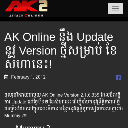
AK Online នឹង Update
នូវ Version ថ្មីសម្រាប់ ខែ
សីហានេះ!
February 1, 2012
ចូល​រួម​រីក​រាយ​ជា​មួយ AK Online Version 2.1.6.335 ដែល​នឹង​ធ្វើ​
ការ Update នៅ​ថ្ងៃ​ទី​១២ ខែ​សីហា​នេះ ដើម្បី​នាំ​មក​នូវ​ព្រឹត្តិការណ៍​ថ្មី​
ជា​ច្រើន​ដែល​នៅ​ក្នុង​នោះ​ក៏​មាន​ បន្ថែម​នូវ​វគ្គ​ថ្មី​មួយ​ទៀត​មាន​ឈ្មោះ​ថា
Mummy 2​!!!