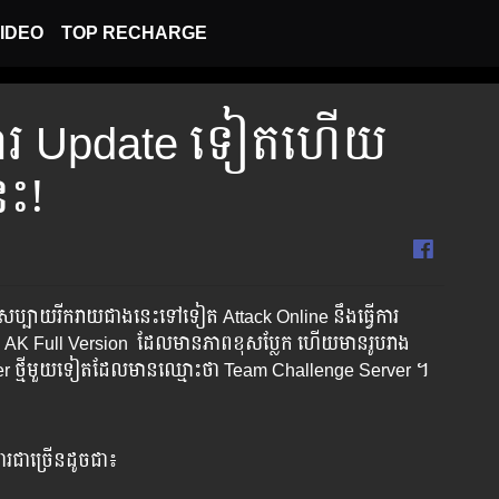
IDEO
TOP RECHARGE
ការ​ Update ទៀត​ហើយ
េះ!
ាន​ភាព​ សប្បាយរីករាយ​ជាង​នេះ​ទៅ​ទៀត​ Attack Online នឹងធ្វើការ
​គឺ AK Full Version ​ ដែល​មាន​ភាព​ខុស​ប្លែក​ ហើយ​មាន​រូប​រាង​
Server ថ្មី​មួយ​ទៀត​​ដែល​មាន​ឈ្មោះ​ថា​ Team Challenge Server ។​
ារ​ជាច្រើន​ដូចជា៖