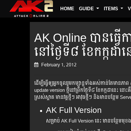
HOME
GUIDE
ITEMS
V
AK Online បាន​ធ្វើ
នៅ​ថ្ងៃ​ទី៨ ខែកក្កដាន
February 1, 2012
ដើម្បី​ធ្វើ​ឲ្យ​អ្នក​ចូល​រួម​កម្សាន្ត​ទាំងអស់​កាន់​តែ​ម
update version ថ្មី​នៅ​​ព្រឹក​ថ្ងៃទី៨​ ខែកក្កដានេះ នោះ
ស្រស់​ស្អាត មានវគ្គ​ថ្មី​ៗ ​អាវុធថ្មីៗ និងមាន​បន្ថែម​ 
AK Full Version
សម្រាប់​ AK Full Version នេះ​ មាន​បន្ថែម​មុខ​ង