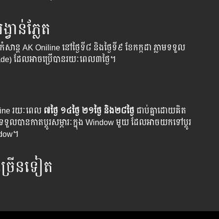
្វាន់​ភ្លែត
ា​កំសាន្ត​ AK Oniline នៅ​ថ្ងៃទី​៨ និងថ្ងៃទី៩ ខែ​កក្កដា ភ្លាម​​​ទទួល​
de) ដែល​អាច​ប្រើ​បាន​រយៈពេល​៣ថ្ងៃ។
Online រយៈពេល​
៧ថ្ងៃ​ ១៤ថ្ងៃ
២១ថ្ងៃ
និង២៨ថ្ងៃ
​ ជាប់​គ្នាដោយគិត
​ទទួល​បាន​កាត​ប្តូរ​សម្ភារៈ​ក្នុង​ Window មួយ​ ដែល​អាច​យក​ទៅ​ប្តូរ
indow។
ជា​ច្រើន​ទៀត