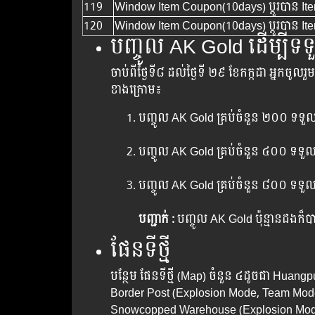
119
Window Item Coupon(10days) ប្តូរ​បាន​ I
120
Window Item Coupon(10days) ប្តូរ​បាន​ I
បញ្ចូល​ AK Gold ដើម្បី​ទទួ
ចាប់ពីថ្ងៃទី៨ ដល់ថ្ងៃទី ២៩ ខែកក្កដា អ្នក​ចូល​រ
ខាង​ក្រោម៖
បញ្ចូល​ AK Gold គ្រប់​ចំនួន ២០០ ទទួ
បញ្ចូល​ AK Gold គ្រប់​ចំនួន ៤០០ ទទួ
បញ្ចូល​ AK Gold គ្រប់​ចំនួន ៨០០ ទទួ
បញ្ជាក់ :
បញ្ចូល​ AK Gold ប៉ុន្មាន​ដង​ក៏​បាន
ផែនទីថ្មី
បន្ថែម​ ផែនទីថ្មី (Map) ចំនួន​ ៤ដូចជា​ Hu
Border Post (Explosion Mode, Team Mode
Snowcopped Warehouse (Explosion Mo