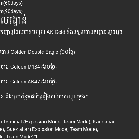
tem(60days)
tem(90days)
ល​រង្វាន់
ួម​កម្សាន្តដែល​បាន​បញ្ចូល​ AK Gold នឹង​ទទួល​បាន​សម្ភារៈល្អៗ​ដូច​
ល​បាន​ Golden Double Eagle (៦០ថ្ងៃ)
ល​បាន​ Golden M134 (៦០ថ្ងៃ)
ល​បាន​ Golden AK47 (៦០ថ្ងៃ)
 ​នឹង​បូក​បន្ថែម​ជាចិន្ច​រៀង​រាល់​ការ​បញ្ចូល​ម្តងៗ
angpu Terminal (Explosion Mode, Team Mode), Kandahar
), Suez altar (Explosion Mode, Team Mode),
de, Team Mode)។