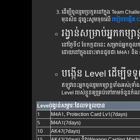
ដើម្បី​ចូល​រួម​ប្រកួត​នៅ​ក្នុង​ Team Challe
មុនសិន ដូច្នេះ​សូម​ចុច​លើ
របៀប​បង្កើត​ 
រង្វាន់សម្រាប់​អ្នក​កម្សាន្ត​
នៅ​ថ្ងៃ​ទី​៨​ ខែ​កក្កដា​នេះ​ សម្រាប់​អ្នក​ច
ដោយ​នៅ​ក្នុង​នោះ​មាន​ដូចជា M4A1 និង
បង្កើន​ Level ដើម្បី​ទទួ
ឥឡូវ​នេះ​អ្នក​ចូល​រួម​កម្សាន្ត​ទាំង​អស់​(ទាំ
Level របស់​ខ្លួន​ឲ្យ​គ្រប់​ទៅ​តាម​ចំនួន​កំ
Level
រង្វាន់​សម្ភារៈ​ដែល​ទទួលបាន
1
M4A1, Protection Card Lv1(7days)
5
M4A1(7days)
10
AK47(7days)
15
AK47(7days) និងWeapon Casting Machin