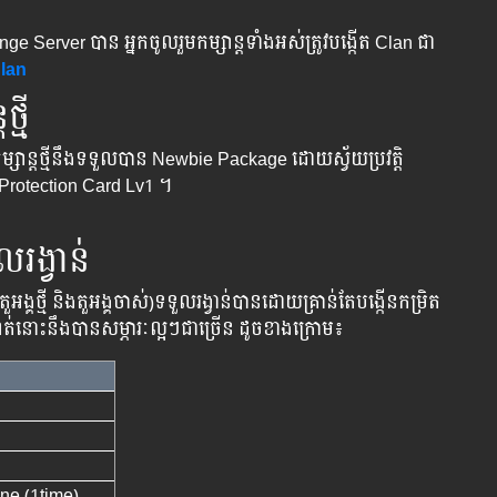
nge Server បាន​ អ្នក​ចូល​រួម​កម្សាន្ត​ទាំង​អស់​ត្រូវ​បង្កើត​ Clan ជា
Clan
ថ្មី
ូល​កម្សាន្ត​ថ្មីនឹង​ទទួល​បាន​ Newbie Package ដោយ​ស្វ័យ​ប្រវត្តិ​
​ Protection Card Lv1 ។
ល​រង្វាន់
ង​តួអង្គ​ថ្មី និងតួអង្គចាស់)ទទួល​រង្វាន់​បានដោយ​គ្រាន់​តែ​បង្កើន​កម្រិត​
ណត់នោះ​នឹង​បាន​សម្ភារៈ​ល្អៗ​ជា​ច្រើន ​ដូច​ខាង​ក្រោម៖
e (1time)