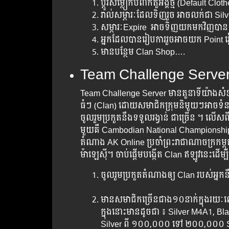
ប្តូរ​សម្លៀក​បំពាក់តួអង្គ​ថ្មី (Default Cloth
រាល់​សម្ភារៈ​ដែល​ទិញ​រួច​ អាច​លក់​ជា Si
សម្ភារៈExpire ​ អាចទិញ​យក​មក​វិញ​បាន
អ្នក​ដែល​បាន​រៀប​ការ​រួច​អាច​យក​ Point រៀប
មាន​បន្ថែម​ Clan Shop….
Team Challenge Serve
Team Challenge Server មាន​តួនាទី​យ៉ាង​សំខាន់​សម្រ
ធំៗ (Clan) ដោយ​សមាជិក​ក្រុម​និមួយៗ​អាច​ទំនាក់​ទំន
ចូល​រួម​ប្រកួត​នឹង​ទទួល​រង្វាន់​ ជា​ច្រើន ។ លើស​ពី​
មួយ​គឺ Cambodian National Championship ចំពោ
តំណាង​ AK Online ប្រចាំ​ព្រះ​រាជាណាចក្រ​កម្ពុជា​ដ
ម៉ាឡេស៊ី។ ចាប់​ផ្តើម​បង្កើត​ Clan ឥឡូវ​នេះ​ដើម្បី​
ចូល​រួម​ប្រកួត​តំណាងឲ្យ​ Clan របស់​អ្នក
មាន​សមាជិក​ច្រើន​ជាង​១០នាក់​ក្នុង​រយ
ក្នុង​នោះ​មាន​ដូចជា ៖ Silver M4A1, B
Silver ពី ១០០,០០០​​ ទៅ​ ២០០,០០០ S