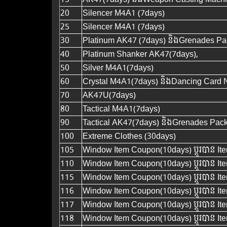
20
Silencer M4A1 (7days)
25
Silencer M4A1 (7days)
30
Platinum AK47 (7days)​ និងGrenades Pa
40
Platinum Shanker AK47(7days),
50
Silver M4A1(7days)
60
Crystal M4A1(7days)​ និងDancing Card
70
AK47U(7days)
80
Tactical M4A1(7days)
90
Tactical AK47(7days) និងGrenades Pac
100
Extreme Clothes (30days)
105
Window Item Coupon(10days) ប្តូរ​បាន​ I
110
Window Item Coupon(10days) ប្តូរ​បាន​ I
115
Window Item Coupon(10days) ប្តូរ​បាន​ I
116
Window Item Coupon(10days) ប្តូរ​បាន​ I
117
Window Item Coupon(10days) ប្តូរ​បាន​ I
118
Window Item Coupon(10days) ប្តូរ​បាន​ I