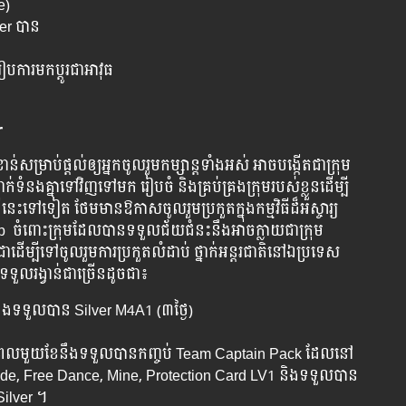
e)
lver បាន
ការ​មក​ប្តូរ​ជា​អាវុធ
r
ាប់​ផ្តល់​ឲ្យ​អ្នក​ចូល​រួម​កម្សាន្ត​ទាំង​អស់​ អាច​បង្កើត​ជា​ក្រុម​
ង​គ្នា​ទៅវិញ​ទៅមក​ រៀប​ចំ​ និង​គ្រប់​គ្រង​ក្រុម​របស់​ខ្លួន​ដើម្បី​
នេះ​ទៅ​ទៀត​ ថែម​មាន​ឱកាស​ចូល​រួម​ប្រកួត​ក្នុង​កម្មវិធី​ដ៏​អស្ចារ្យ​
ះ​ក្រុម​ដែល​បាន​ទទួល​ជ័យ​ជំនះ​នឹង​អាច​ក្លាយ​ជា​ក្រុម​
ើម្បី​ទៅ​ចូល​រួម​ការ​ប្រកួត​លំដាប់​ ថ្នាក់​អន្តរជាតិ​នៅ​ឯ​ប្រទេស​
ទទួល​រង្វាន់​ជា​ច្រើន​ដូចជា​៖
​នឹង​ទទួល​បាន​ Silver M4A1 (៣ថ្ងៃ)
ៈពេល​មួយ​ខែ​នឹង​ទទួល​បាន​កញ្ចប់​ Team Captain Pack ដែល​នៅ​
lade, Free Dance, Mine, Protection Card LV1 និងទទួល​​បាន​
ilver ។