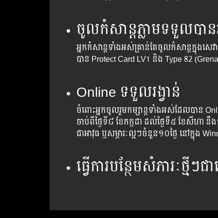
ចូល​កំសាន្ត​ភ្លាម​ទទួល​បាន​រង
អ្នក​កំសាន្ត​ទាំងអស់​គ្រាន់​តែ​ចូល​កំសាន្ត​ក្នុង​សេវ
បាន​ Protect Card LV1 និង Type 82 (Grena
Online ទទួល​រង្វាន់
ចំពោះ​អ្នក​ចូល​រួម​កម្សាន្ត​ទាំងអស់​ដែល​បាន​ 
ចាប់ពីថ្ងៃទី៨ ខែកក្កដា​ ដល់​ថ្ងៃ​ទី៥ ខែសីហា ​នឹង
ជាអាវុធ ឬសម្ភារៈល្អ​ៗចំនួន១០ថ្ងៃ នៅ​ក្នុង​ W
ធ្វើ​ការ​បន្ថែម​សំភារៈ​ថ្មីៗ​