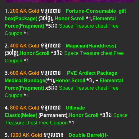
1.​
200 AK Gold
ទទួលបាន
Fortune-Consumable gift
box(Package)
(
30ថ្ងៃ
),
Honor Scroll
*1,
Elemental
Force(Fragment)
*5
និង
Space Treasure chest Free
Coupon
*1
2.​
400 AK Gold
ទទួលបាន
Magician(Handdress)
(
30ថ្ងៃ
),
Honor Scroll
*3
និង
Space Treasure chest Free
Coupon
*1
3.​
600 AK Gold
ទទួលបាន
PVE Artifact Package
Medical Bandage
(*1
),
Honor Scroll
*3 , +
Elemental
Force(Fragment)
x5
និង
Space Treasure chest Free
Coupon
*1
4.​
800 AK Gold
ទទួលបាន
Ultimate
Elastic(Melee)
(Permanent),
Honor Scroll
*3
និង
Space
Treasure chest Free Coupon
*1
5.​
1200 AK Gold
ទទួលបាន
Double Barrel(H-