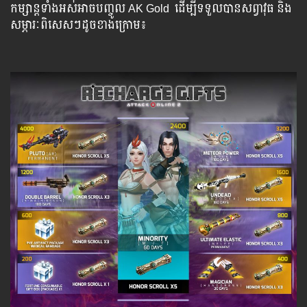
កម្សាន្ដ​​ទាំង​​អស់​​អាច​​បញ្ចូល​ AK Gold ​​ ​ដើម្បី​​ទទួល​​បាន​សព្វាវុធ​ និង​​
សម្ភារៈ​ពិសេស​ៗ​ដូច​ខាង​ក្រោម៖​