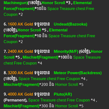
Machinegun)
(
180ថ្ងៃ
),
Honor Scroll
*3 ,
Elemental
Force(Fragment)
*10
និង
Space Treasure chest Free
Coupon
*2
6.​
1600 AK Gold
ទទួលបាន
Undead(Bazooka)
(
180ថ្ងៃ
),
Honor Scroll
*5 ,
Elemental
Force(Fragment)
*10
និង
Space Treasure chest Free
Coupon
*2
7. ​
2400 AK Gold
ទទួលបាន
Minority(M/F)
(6
0ថ្ងៃ
),
Honor
Scroll
*5 ,
Mischief(Fragment)
*100
និង
Space Treasure
chest Free Coupon
*4
8.
3200 AK Gold
ទទួលបាន
Meteor Power(Backdress)
(180
ថ្ងៃ
),
Space Treasure chest Free Coupon
*4 ,
Mischief(Fragment)
*200 និង
Hornor Scroll
*5
9.
4000 AK Gold
ទទួលបាន
Pluto(AR)
(Permanent),
Space Treasure chest Free Coupon
*4 ,
Mischief(Fragment)
*300 និង
Hornor Scroll
*5