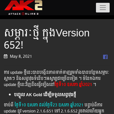
សម្ភារៈថ្មី ក្នុងVersion
652!
May 8, 2021
ការ update ថ្មីនេះបានបង្កើនភាពទាក់ទាញរួមទាំងបានបន្ថែមសម្ភារៈ
ស្អាតៗ និងសព្វាវុធទំនើបៗអស្ចារ្យជាច្រើនទៀត ។ ចំនែកឯការ
update ថ្មីនេះវិញនឹងធ្វើឡើងនៅ
ថ្ងៃទី10 ​ឧសភា ឆ្នាំ2021
។
បញ្ចូល AK Gold ដើម្បីទទួលសព្វាវុធថ្មី
ចាប់ពី ​​
ថ្ងៃ​ទី10 ឧសភា​ ដល់​ថ្ងៃ​ទី23 ឧសភា​ ឆ្នាំ2021
បន្ទាប់​​ពី​​ការ ​
update ​នូវ ​version 2.1.6.651 ទៅ​ 2.1.6.652​ រួច​​រាល់​​ហើយ​​អ្នក​​