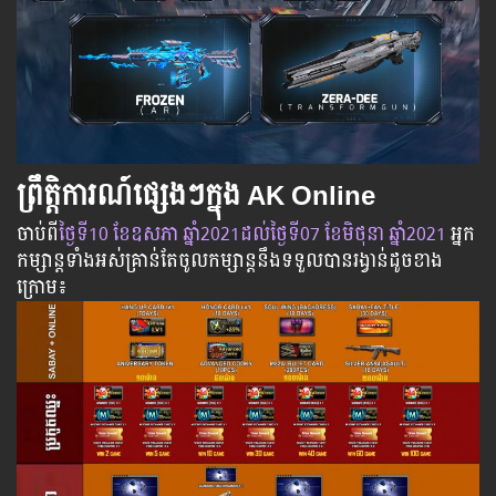
ព្រឹត្តិការណ៍ផ្សេងៗក្នុង AK Online
ចាប់​ពី
​ថ្ងៃ​ទី10 ខែ​ឧសភា ឆ្នាំ2021
ដល់​ថ្ងៃ​ទី07​ ខែមិថុនា​ ឆ្នាំ2021
អ្នក​
កម្សាន្ដ​ទាំងអស់​គ្រាន់​តែ​ចូល​កម្សាន្ដ​នឹង​ទទួល​បាន​រង្វាន់​ដូចខាង
ក្រោម​៖