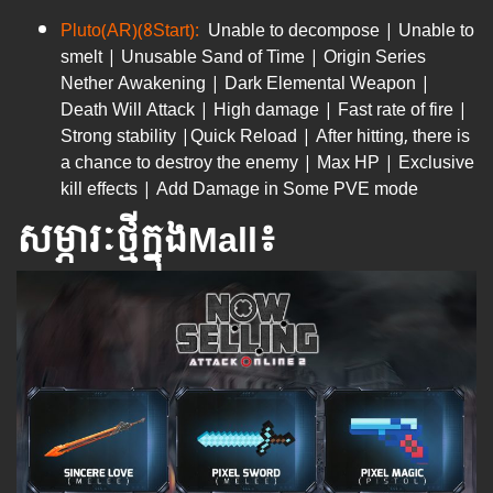
Pluto(AR)(8Start):
Unable to decompose | Unable to
smelt | Unusable Sand of Time | Origin Series
Nether Awakening | Dark Elemental Weapon |
Death Will Attack | High damage | Fast rate of fire |
Strong stability |Quick Reload | After hitting, there is
a chance to destroy the enemy | Max HP | Exclusive
kill effects | Add Damage in Some PVE mode
សម្ភារៈថ្មីក្នុងMall៖