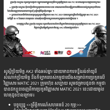
សួស្ដីប្រិយមិត្ត AK2 ទាំងអស់គ្នា! ដោយមានការទន្ទឹងរង់ចាំយូពី
សំណាក់ប្រិយមិត្ត នឹងកីឡាកររបស់កម្ពុជាយើងសម្រាប់ការប្រកួតលើ
វិញ្ញាសារ MATIC 2021 ក្រុមហ៊ុន សប្បាយ សូមជម្រាបជូនថា កម្ពុជា
បានដកខ្លួនចេញពីការប្រកួតវិញ្ញាសារ MATIC 2021 នេះដោយមូល
ហេតុដូចខាងក្រោម៖
បច្ចុប្បន្ន <<ព្រឹត្តិការណ៍សហគមន៍ 20 កុម្ភ:>>