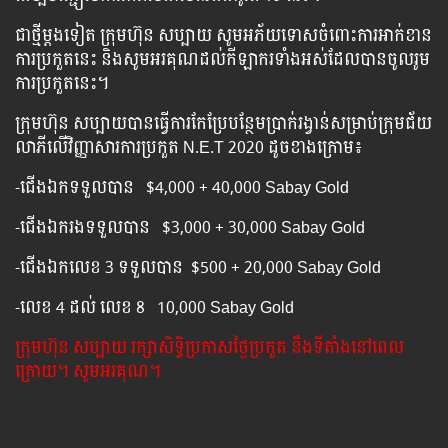
ជាថ្មីម្តងទៀត ក្រុមហ៊ុន សប្បាយ សូមអភ័យទោសចំពោះការអាក់ខាន
ការប្រកួតនេះ និងសូមអរគុណដល់កីឡាករទាំងអស់ដែលបានចូលរូម
ការប្រកួតនេះ។
ក្រុមហ៊ុន សប្បាយបានធ្វើការកែប្រែបន្ថែមប្រាក់រង្វាន់សម្រាប់ក្រុមជ័យ
លាភីលើវិញ្ញាសារការប្រកួត N.E.T 2020 ដូចខាងក្រោម៖
-ជើងឯកទទួលបាន $4,000 + 40,000 Sabay Gold
-ជើងឯករងទទួលបាន $3,000 + 30,000 Sabay Gold
-ជើងឯកលេខ 3​ ទទួលបាន $500 + 20,000 Sabay Gold
-លេខ 4 ដល់ លេខ 8 10,000 Sabay Gold
ក្រុមហ៊ុន សប្បាយ រក្សាសិទ្ធិប្រកាសថ្ងៃប្រកួត នឹងទីតាំងនៅពេល
ក្រោយ។ សូមអរគុណ។