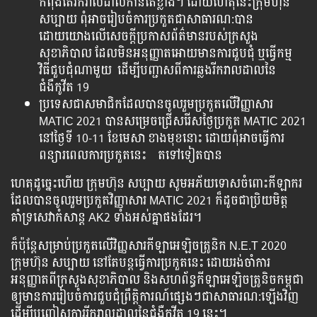
កំពុងតែរីករាលដាលកាន់តែខ្លាំង។ ដោយហេតុនេះក្រុមហ៊ុន
សប្បាយ ពុំអាចរៀបចំការប្រកួតជាសាធារណ:បាន
ដោយយោងលើសេចក្ដីប្រកាសព័ត៌មានរបស់ក្រសួង
សុខាភិបាល​ ដែលមិនអនុញ្ញាតអោយមានការជួបជុំ ឬធ្វើកម្ម
វិធីជួបជុំណាមួយ ​​ ដើម្បីបញ្ជាសពីការឆ្លងរីករាលដាលនៃ
ជំងឺកូវីត 19
ប្រទេសជាសមាជិកដែលបានចូលរួមប្រកួតលើវិញ្ញាសារ
MATIC 2021 បានសម្រេចជ្រើសរើសថ្ងៃប្រកួត MATIC 2021
នៅថ្ងៃទី 10-11 ខែមេសា ខាងមុខនោះ ដោយពុំអាចធ្វើការ
ពន្យារពេលការប្រកួតនេះ តទៅទៀតបាន
ហេតុដូច្នេះហើយ ក្រុមហ៊ុន សប្បាយ សូមអភ័យទោសចំពោះកីឡាករ
ដែលបានចូលរួមប្រកួតវិញ្ញាសារ MATIC 2021 ក៏ដូចជាប្រិយមិត្ត
គាំទ្រសេវាកំសាន្ត AK2 ទាំងអស់គ្នាផងដែរ។
ក៏ប៉ុន្តែសម្រាប់ប្រកួតលើវិញ្ញសារកីឡាអេឡិចត្រូនិក N.E.T 2020
ក្រុមហ៊ុន សប្បាយ នៅតែបន្តធ្វើការប្រកួតនេះ ដោយរង់ចាំការ
អនុញ្ញាតពីក្រសួងសុខាភិបាល និងសហព័ន្ធកីឡាអេឡិចត្រូនិចកម្ពុជា
ឲ្យមានការរៀបចំការជួបជុំព្រឹត្តិការណ៍ផ្សេងៗជាសាធារណ:ឡើងវិញ
ដើម្បីបញ្ជៀសការរីករាលដាលនៃជំងឺកូវីត 19 នេះ។