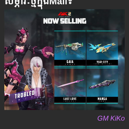
សម្ភារៈថ្មីក្នុងMall៖
GM KiKo