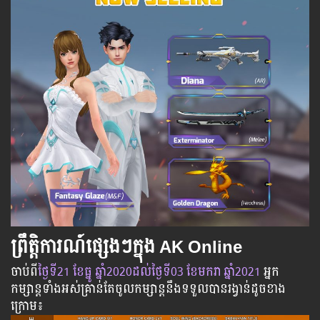
ព្រឹត្តិការណ៍ផ្សេងៗក្នុង AK Online
ចាប់​ពី
​ថ្ងៃ​ទី21 ខែធ្នូ​ ឆ្នាំ2020
ដល់​ថ្ងៃ​ទី03 ខែមករា​ ឆ្នាំ2021
អ្នក​
កម្សាន្ដ​ទាំងអស់​គ្រាន់​តែ​ចូល​កម្សាន្ដ​នឹង​ទទួល​បាន​រង្វាន់​ដូចខាង
ក្រោម​៖