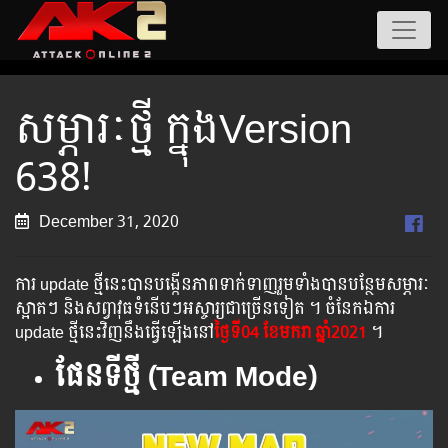
សម្ភារៈថ្មី ក្នុងVersion
638!
December 31, 2020
ការ update ថ្មីនេះបានបង្កើនភាពទាក់ទាញរួមទាំងបានបន្ថែមសម្ភារៈ
ស្អាតៗ និងសព្វាវុធទំនើបៗអស្ចារ្យជាច្រើនទៀត ។ ចំនែកឯការ
update ថ្មីនេះវិញនឹងធ្វើឡើងនៅ
ថ្ងៃទី04 ខែមករា ឆ្នាំ2021
។
ផែនទីថ្មី​ (Team Mode)