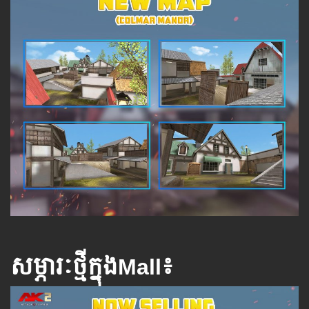
សម្ភារៈថ្មីក្នុងMall៖