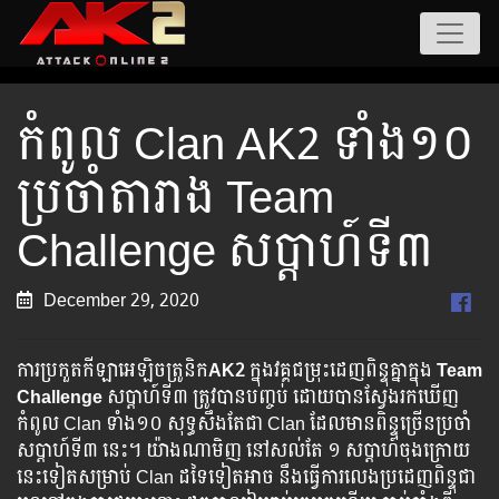
កំពូល Clan AK2 ទាំង១០
ប្រចាំតារាង Team
Challenge សប្ដាហ៍ទី៣
December 29, 2020
ការប្រកួតកីឡាអេឡិចត្រូនិក
AK2
ក្នុងវគ្គជម្រុះដេញពិន្ទុគ្នាក្នុង
Team
Challenge
សប្ដាហ៍ទី៣ ត្រូវបានបញ្ចប់ ដោយបានស្វែងរកឃើញ
កំពូល Clan ទាំង១០ សុទ្ធសឹងតែជា Clan ដែលមានពិន្ទុច្រើនប្រចាំ
សប្ដាហ៍ទី៣ នេះ។ យ៉ាងណាមិញ នៅសល់តែ ១ សប្ដាហ៍ចុងក្រោយ
នេះទៀតសម្រាប់ Clan ដទៃទៀតអាច នឹងធ្វើការលេងប្រដេញពិន្ទុជា