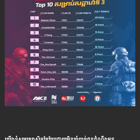
យើង​ខ្ញុំ​សូម​រក្សា​សិទ្ធ​កែ​ប្រែ​ដោយ​មិន​ចាំ​បាច់​ជូន​ដំណឹង​មុន