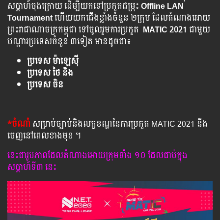
សប្ដាហ៍ចុងក្រោយ ដើម្បីយកទៅប្រកួតជម្រុះ
​ Offline LAN
Tournament
ហើយយកជើងខ្លាំងចំនួន ២ក្រុម ដែលតំណាងអោយ
ព្រះរាជាណាចក្រកម្ពុជា ទៅចូលរួមការប្រកួត
MATIC 2021
ជាមួយ
បណ្ដារប្រទេសចំនួន ៣ទៀត មានដូចជា៖
ប្រទេស ម៉ាឡេស៊ី
ប្រទេស ថៃ និង
ប្រទេស ចិន
*ចំណាំ
សម្រាប់ច្បាប់និងលក្ខខណ្ឌនៃការប្រកួត MATIC 2021 នឹង
ចេញនៅពេលខាងមុខ ។
នេះជារូបភាពដែលតំណាងអោយក្រុមទាំង ១០ ដែលជាប់ក្នុង
សប្ដាហ៍ទី៣ នេះ