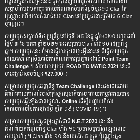
បន្តនៅក្នុងការជម្រុះនោះ ដូចបានរៀបរាប់រួចមកហើយ ចាប់តាំងពី
សប្ដាហ៍ដំបូងមកម្លេះ ដោយកំណត់រាប់បូកពិន្ទុចំនួន១០ Clan តែ
ប៉ុណ្ណោះ ហើយការកំណត់យក Clan ទៅប្រកួតនោះត្រឹមតែ ៨ Clan
ប៉ុណ្ណោះ។​
ការប្រកួតសប្ដាហ៍ទី៤ ប្រព្រឹត្តនៅថ្ងៃទី ២៨ ខែធ្នូ ឆ្នាំ២០២០ រហូតដល់
ថ្ងៃទី ៣ ខែ មករា ឆ្នាំ២០២១ នេះសម្រាប់Clan ទាំង១០ ដេញពិន្ទុ
គ្នា។ ការប្រកួតនេះ ពុំមានធ្វើការចុះឈ្មោះអ្វីនោះទេ គឺធ្វើការប្រកួត
ដោយសេរី អាស្រ័យលើការកំណត់ការប្រកួតនៅលើ
Point Team
Challenge
។​ សំរាប់ការប្រកួត
ROAD TO MATIC 2021
នេះគឺ
មានរង្វាន់សរុបចំនួន
$27,000
។
សម្រាប់ការប្រកួតដេញពិន្ទុ
Team Challenge
នេះផងដែរដោយ
គិតពីគោលការណ៍របស់ក្រសួងសុខាភិបាល ដោយតម្រូវអោយមាន
ការប្រកួតធ្វើឡើងជាលក្ខណៈ
Online
ដើម្បីបញ្ជាសពីការ
រីករាលដាលនៃការឆ្លងជម្ងឺ កូវីត ១៩ ( COVID-19 ) ។
សម្រាប់ការប្រកួតវគ្គជម្រុះថ្នាក់ជាតិ
N.E.T 2020
នេះ នឹង
កំណត់យកកំពូលពិន្ទុ Clan ទាំង ១០​ ប្រចាំសប្តាហ៍(អំឡុងពេល​
៤សប្ដាហ៍ ) ។ Clan ទាំង ១០ នឹងយកតែ ៨ ក្រុម ប៉ុណ្ណោះក្នុង