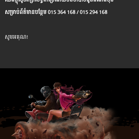
សម្រាប់​ព័ត៌មាន​បន្ថែម​ 015 364 168 / 015 294 168
សូមអគុណ!