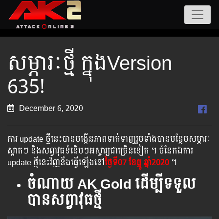
សម្ភារៈថ្មី ក្នុងVersion
635!
December 6, 2020
ការ update ថ្មីនេះបានបង្កើនភាពទាក់ទាញរួមទាំងបានបន្ថែមសម្ភារៈ
ស្អាតៗ និងសព្វាវុធទំនើបៗអស្ចារ្យជាច្រើនទៀត ។ ចំនែកឯការ
update ថ្មីនេះវិញនឹងធ្វើឡើងនៅ
ថ្ងៃទី07 ខែធ្នូ ឆ្នាំ2020
។
ចំណាយ AK Gold ដើម្បីទទួល
បានសព្វាវុធថ្មី