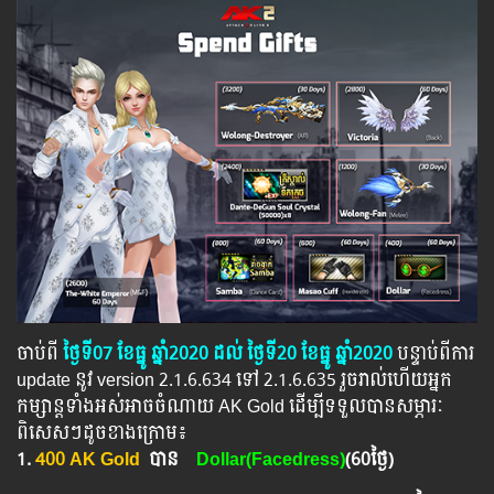
ចាប់ពី
ថ្ងៃទី07 ខែធ្នូ ឆ្នាំ2020 ដល់ ថ្ងៃទី20 ខែធ្នូ ឆ្នាំ2020
បន្ទាប់​​ពី​​ការ
​update ​នូវ ​version 2.1.6.634 ​ទៅ​ 2.1.6.635​ រួចរាល់ហើយអ្នក
កម្សាន្ដទាំងអស់អាចចំណាយ AK Gold ដើម្បីទទួលបានសម្ភារៈ
ពិសេសៗដូចខាងក្រោម៖
1.
400 AK Gold
បាន
Dollar(Facedress)
(60ថ្ងៃ)