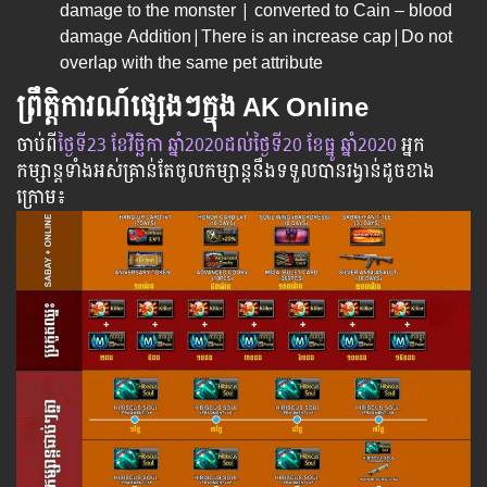
damage to the monster | converted to Cain – blood
damage Addition|There is an increase cap|Do not
overlap with the same pet attribute
ព្រឹត្តិការណ៍ផ្សេងៗក្នុង AK Online
ចាប់​ពី
​ថ្ងៃ​ទី23 ខែវិច្ឆិកា​ ឆ្នាំ2020
ដល់​ថ្ងៃ​ទី20 ខែធ្នូ​ ឆ្នាំ2020
អ្នក​
កម្សាន្ដ​ទាំងអស់​គ្រាន់​តែ​ចូល​កម្សាន្ដ​នឹង​ទទួល​បាន​រង្វាន់​ដូចខាង
ក្រោម​៖