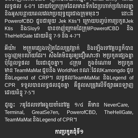
លទ្ធផល 6-0។ ដោយ​ឡែក​ក្រុម​ដែល​មាន​ទឹកដៃ​ប្រហាក់ប្រហែល​គ្នា
និង​អូស​បន្លាយ​ពេល​វេលា​ប្រយុទ្ធ​យូរ​ជាង​ក្រុម​មុនៗ នោះ​គឺ
PowerofCBD ជួប​ជាមួយ Jek Ktis។ ក្រោយ​​បញ្ចប់​ការ​ប្រកួត​Jek
Ktis និង​Sloy9 បាន​ចាញ់​ក្រោម​ដៃ​ក្រុម​PowerofCBD និង​
TheHellGate ដោយ​ពិន្ទុ 7-9 និង​ 4-7។
អីយ៉ា! ២​ក្រុម​​ផ្សេង​ទៀត​ដែល​ត្រូវ​ធ្លាក់ និង​ឡើង​ទៅ​វគ្គ​បន្ត​ក៏​បាន​
បង្ហាញ​មុខ​ហើយ​ដែរ។​ សឹង​តែ​មិន​គួរ​ឲ្យ​ជឿ​សោះ​ថា ២ប្រកួត​ផ្សេង​គ្នា
ប៉ុន្តែ​លទ្ធផល បែរ​ជា​ដូចគ្នា។ ៤ក្រុម ​ក្នុង​ចំណោម ២ប្រកួត​
មាន TeamMaMat ជួប​នឹង​ WorldNet ខណៈ​ដែល​Kamongdo ជួប​
នឹង​Legend of CRP។ លទ្ធផល​TeamMaMat និង​Legend of
CPR ទទួល​បាន​លទ្ធផល​ដូច​គ្នា គឺ​ផ្ដួល​សត្រូវ​លើ​ទីផ្សារ​អនឡាញ
ដោយ​ពិន្ទុ 7-5។
ដូច្នេះ 7គូ​ដែល​ទៅ​អង្គុយ​ចាំ​នៅ​វគ្គ ១/៤ គឺ​មាន NeverCare, ​
Terminal, ​GreatSe7en, ​PowerofCBD, TheHellGate,
TeamMaMat និង​Legend of CPR។
ការ​ប្រកួត​ជុំទី១