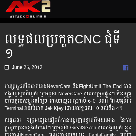
លទ្ធផល​ប្រកួត​CNC ជុំ​ទី
១
June 25, 2012
ការ​ប្រកួត​បើក​ឆាក​រវាង​NeverCare និង​FightUntill The End បាន​
បង្ហាញ​ឲ្យ​ឃើញ​ថា ក្រុម​ខ្លាំង NeverCare បាន​សម្រុក​ផ្ទួនៗ មិន​ឲ្យ​គូ
បដិបក្ខ​របស់​ខ្លួន​តដៃ​រួច ដោយ​ឈ្នះ​ពង្ស​ដាច់ 6-០ ខណៈ​ដែលគូទីពីរ
Terminal វាយ​បំបាក់​ Jek Kjey ដោយ​លទ្ធផល 10​ ទល់​នឹង​ 4។
លទ្ធផល​ ១ក្រុម​ផ្សេង​ទៀត​ក៏​បាន​បង្ហាញ​បន្ទាប់​ពី​មួយ​ម៉ោង នៃ​ការ​
ប្រកួត​បាន​កន្លង​ផុត​ទៅ។ ក្រុម​ខ្លាំង GreatSe7en បាន​បង្ហាញ​ថា ខ្លួន​
មិន​ចាញ់​NeverCare ព្រោះ​បាន​យក​ឈ្នះ​ FantaFamily ដោយ​