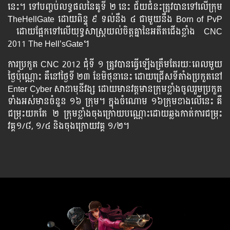
នេះ។ ទៅ​បញ្ចប់​លទ្ធផល​នៃ​គូ​ទី ២ នេះ ជ័យ​ជំនះ​ត្រូវ​បាន​ទៅ​លើក្រុម
TheHellGate ដោយ​ពិន្ទុ ៩ ទល់​នឹង ៤ ជាមួយ​នឹង Born of PvP
ដោយ​ផ្អែក​ទៅ​លើ​យុទ្ធសាស្រ្ដយល់​ចិត្ត​គ្នា​នៃ​អតីត​ជើង​ខ្លាំង CNC
2011 The Hell’sGate។
ការ​ប្រកួត​ CNC 2012 ជុំ​ទី ១ ត្រូវ​បាន​ធ្វើ​ឡើង​ត្រឹម​តែ​រយៈ​ពេល​មួយ​
ថ្ងៃ​ប៉ុណ្ណោះ​ គឺ​នៅ​ថ្ងៃ​ទី ២៣ ខែមិថុនា​នេះ ដោយ​ជ្រើស​ទី​តាំង​ប្រកួត​នៅ
Enter Cyber សាខា​មុនីវង្ស​ ដោយ​មាន​វត្តមាន​ក្រុម​ខ្លាំង​ចូល​រួម​ប្រកួត​
ទាំង​អស់​មាន​ចំនួន ១៦ ក្រុម។ ក្នុង​ចំណោម ១៦ក្រុម​ខាង​លើ​នេះ គឺ​
ជម្រុះ​យក​តែ ២ ក្រុម​ខ្លាំង​ចុងក្រោយ​បណ្ណោះ​ដោយ​ឆ្លងកាត់​ការ​ជម្រុះ​
វគ្គ១/៨, ១/៤ និង​ចុងក្រោយ​វគ្គ ១/២។