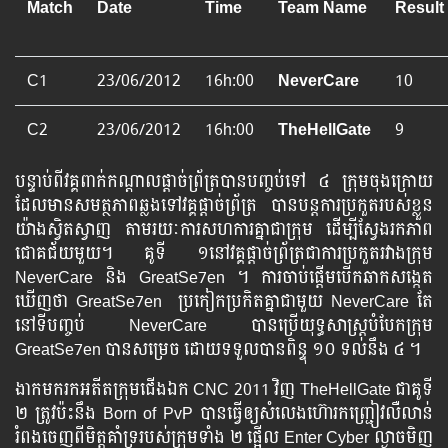
Match
Date
Time
Team Name
Result
C1
23/06/2012
16h:00
NeverCare
10
C2
23/06/2012
16h:00
TheHellGate
9
បន្ទាប់​ពី​វគ្គ​ពាក់​កណ្ដាល​ផ្ដាច់​ព្រ័ត្រ​​បាន​បញ្ចប់​ទៅ ៤​ ក្រុម​ចុង​ក្រោយ​
ដែល​មាន​សមត្ថភាព​ឆ្លង​ទៅ​វគ្គ​ផ្ដាច់​ព្រ័ត្រ​ បាន​បន្ត​ការ​ប្រកួត​របស់​ខ្លួន
យ៉ាង​ស្វិតស្វាញ តាម​រយៈ​ការ​សហការ​គ្នា​ជា​ក្រុម ដើម្បី​ស្វែង​រក​ភាព​
ជោគជ័យ​មួយ។ គូទី ១នៅ​វគ្គ​ផ្ដាច់​ព្រ័ត្រ​ជា​ការ​ប្រកួត​រវាង​ក្រុម
NeverCare និង​ GreatSe7en ។ ការ​ចាប់​ផ្ដើម​បើក​ឆាក​សង្កេត​
ឃើញ​ថា GreatSe7en ប្រកៀកប្រកិត​គ្នា​ជាមួយ NeverCare តែ​
នៅ​ទី​បញ្ចប់​ NeverCare បាន​ប្រើយុទ្ធសាស្រ្ដ​បំបែក​ក្រុម
GreatSe7en បាន​សម្រេច​ ដោយ​ទទួល​បាន​ពិន្ទុ ១០ ទល់​នឹង ៤ ។
ងាក​មក​រក​អតីត​ក្រុម​ជើង​ឯក​ CNC 2011 វិញ TheHellGate ជាគូ​ទី
២ ត្រូវ​ប៉ះ​នឹង​ Born of PvP បាន​ធ្វើ​ឲ្យ​សំលេង​ហ៊ោរ​កញ្ជ្រៀវលឺ​លាន់​
រំពង​ចេញ​ពី​មិត្ត​គាំ​ទ្រ​របស់​ក្រុម​ទាំង ២ ផ្អើល Enter Cyber ល្ងាចមិញ​