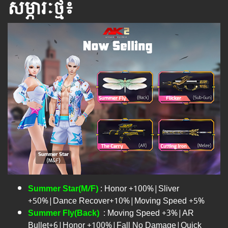
សម្ភារៈថ្មី៖
Summer Star(M/F)
: Honor +100%|Sliver
+50%|Dance Recover+10%|Moving Speed +5%
Summer Fly(Back)
: Moving Speed +3%|AR
Bullet+6|Honor +100%|Fall No Damage|Quick