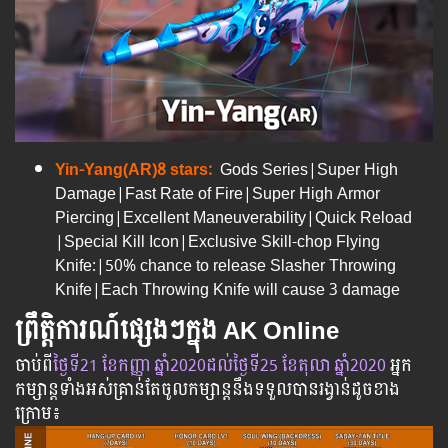
Yin-Yang(AR)8 stars:
Gods Series|Super High
Damage|Fast Rate of Fire|Super High Armor
Piercing|Excellent Maneuverability|Quick Reload
|Special Kill Icon|Exclusive Skill-chop Flying
Knife:|50% chance to release Slasher Throwing
Knife|Each Throwing Knife will cause 3 damage
ព្រឹត្តិការណ៍ផ្សេងៗក្នុង AK Online
ចាប់​ពី
​ថ្ងៃ​ទី21 ខែកញ្ញា​ ឆ្នាំ2020
ដល់​ថ្ងៃ​ទី25 ខែតុលា​ ឆ្នាំ2020
អ្នក​
កម្សាន្ដ​ទាំងអស់​គ្រាន់​តែ​ចូល​កម្សាន្ដ​នឹង​ទទួល​បាន​រង្វាន់​ដូចខាង
ក្រោម​៖