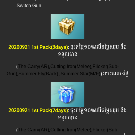
Switch Gun
20200921 1st Pack(3days)
: ចុះតម្លៃ១០%លើតម្លៃសរុប នឹង
ទទួលបាន
(
The Carry(AR),Cutting Iron(Melee),Flicker(Sub-
Gun),Summer Fly(Back) ,Summer Star(M/F)
)
រយៈពេល​3ថ្ងៃ
20200921 1st Pack(7days)
: ចុះតម្លៃ១០%លើតម្លៃសរុប នឹង
ទទួលបាន
(
The Carry(AR),Cutting Iron(Melee),Flicker(Sub-