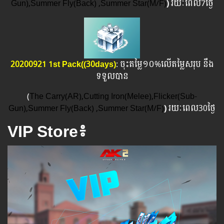
Gun),Summer Fly(Back) ,Summer Star(M/F)
)
រយៈពេល​​7ថ្ងៃ
20200921 1st Pack((30days)
: ចុះតម្លៃ១០%លើតម្លៃសរុប នឹង
ទទួលបាន
(
The Carry(AR),Cutting Iron(Melee),Flicker(Sub-
Gun),Summer Fly(Back) ,Summer Star(M/F)
)
រយៈពេល​​30ថ្ងៃ
VIP Store៖