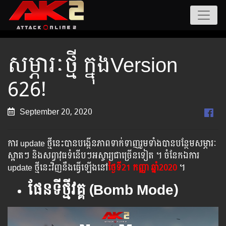
សម្ភារៈថ្មី ក្នុងVersion
626!
September 20, 2020
ការ update ថ្មីនេះបានបង្កើនភាពទាក់ទាញរួមទាំងបានបន្ថែមសម្ភារៈ
ស្អាតៗ និងសព្វាវុធទំនើបៗអស្ចារ្យជាច្រើនទៀត ។ ចំនែកឯការ
update ថ្មីនេះវិញនឹងធ្វើឡើងនៅ
ថ្ងៃទី21 ​កញ្ញា ឆ្នាំ2020
។
ផែនទីថ្មីវគ្គ​ (Bomb Mode)