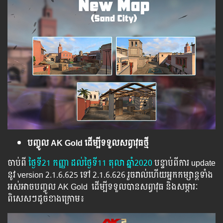
បញ្ចូល AK Gold ដើម្បីទទួលសព្វាវុធថ្មី
ចាប់ពី ​​
ថ្ងៃ​ទី21 កញ្ញា​ ដល់​ថ្ងៃ​ទី11 តុលា​ ឆ្នាំ2020
បន្ទាប់​​ពី​​ការ ​update
​នូវ ​version 2.1.6.625 ទៅ​ 2.1.6.626​ រួច​​រាល់​​ហើយ​​អ្នក​​កម្សាន្ដ​​ទាំង​​
អស់​​អាច​​បញ្ចូល​ AK Gold ​​ ​ដើម្បី​​ទទួល​​បាន​សព្វាវុធ​ និង​​សម្ភារៈ​
ពិសេស​ៗ​ដូច​ខាង​ក្រោម៖​