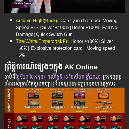
Autumn Night(Back)
: Can fly in chatroom|Moving
Speed +3%|Silver +100%|Honor +100%|Fall No
Damage|Quick Switch Gun
The-White Emperor(M/F)
: Honor +100%|Silver
+50%| Explosive protection card |Moving speed
+5%
ព្រឹត្តិការណ៍ផ្សេងៗក្នុង AK Online
ចាប់​ពី
​ថ្ងៃ​ទី20 ខែកក្កដា ដល់​ថ្ងៃ​ទី16 ខែសីហា​ ឆ្នាំ2020
អ្នក​កម្សាន្ដ​
ទាំងអស់​គ្រាន់​តែ​ចូល​កម្សាន្ដ​នឹង​ទទួល​បាន​រង្វាន់​ដូចខាងក្រោម​៖