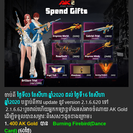
ចាប់ពី
ថ្ងៃទី03 ខែសីហា ឆ្នាំ2020 ដល់ ថ្ងៃទី16 ខែសីហា
ឆ្នាំ2020
បន្ទាប់​​ពី​​ការ ​update ​នូវ ​version 2.1.6.620 ​ទៅ​
2.1.6.621​រួចរាល់ហើយអ្នកកម្សាន្ដទាំងអស់អាចចំណាយ AK Gold
ដើម្បីទទួលបានសម្ភារៈពិសេសៗដូចខាងក្រោម៖
1.
400 AK Gold
បាន
Burning Firebird(Dance
Card)
(60ថ្ងៃ)