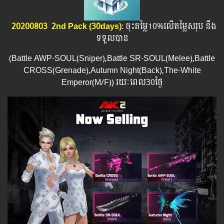
20200803 ​ 2nd Pack (30days)
: ចុះតម្លៃ10%លើតម្លៃសរុប នឹង
ទទួលបាន
(Battle AWP-SOUL(Sniper),Battle SR-SOUL(Melee),Battle
CROSS(Grenade),Autumn Night(Back),The-White
Emperor(M/F)) រយៈពេល​​30ថ្ងៃ