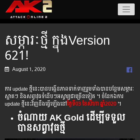
សម្ភារៈថ្មី ក្នុងVersion
621!
August 1, 2020
ការ update ថ្មីនេះបានបង្កើនភាពទាក់ទាញរួមទាំងបានបន្ថែមសម្ភារៈ
ស្អាតៗ និងសព្វាវុធទំនើបៗអស្ចារ្យជាច្រើនទៀត ។ ចំនែកឯការ
update ថ្មីនេះវិញនឹងធ្វើឡើងនៅ
ថ្ងៃទី03 ខែសីហា​ ឆ្នាំ2020
។
ចំណាយ AK Gold ដើម្បីទទួល
បានសព្វាវុធថ្មី