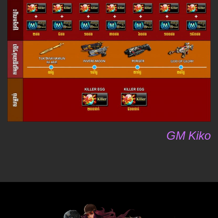
GM Kiko