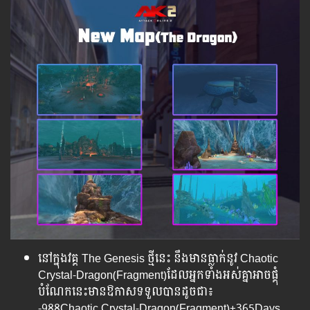
នៅក្នុងវគ្គ The Genesis ថ្មីនេះ នឹងមានធ្លាក់នូវ Chaotic
Crystal-Dragon(Fragment)ដែលអ្នកទាំងអស់គ្នាអាចផ្គុំ
បំណែកនេះមានឱកាសទទួលបានដូចជា៖
-988Chaotic Crystal-Dragon(Fragment)+365Days