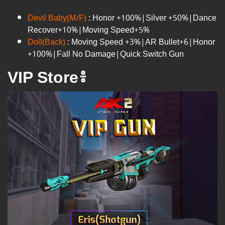
Devil Baby(M/F)
: Honor +100%|Silver +50%|Dance
Recover+10%|Moving Speed+5%
Doll(Back)
: Moving Speed +3%|AR Bullet+6|Honor
+100%|Fall No Damage|Quick Switch Gun
VIP Store៖