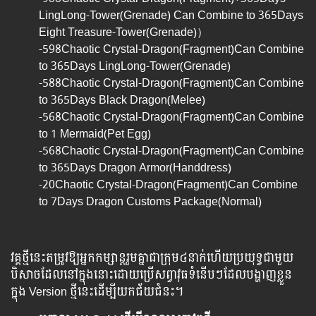
LingLong-Tower(Grenade) Can Combine to 365Days
Eight Treasure-Tower(Grenade)）
-598Chaotic Crystal-Dragon(Fragment)Can Combine
to 365Days LingLong-Tower(Grenade)
-588Chaotic Crystal-Dragon(Fragment)Can Combine
to 365Days Black Dragon(Melee)
-568Chaotic Crystal-Dragon(Fragment)Can Combine
to 1 Mermaid(Pet Egg)
-568Chaotic Crystal-Dragon(Fragment)Can Combine
to 365Days Dragon Armor(Handdress)
-20Chaotic Crystal-Dragon(Fragment)Can Combine
to 7Days Dragon Customs Package(Normal)
វគ្គថ្មី​នេះ​តម្រូវ​ឱ្យ​អ្នកកម្សាន្តរួមគ្នាជាក្រុម៤នាក់​ហើយ​ប្រយុទ្ធ​ជាមួយ
បិសាចដែលនៅក្នុងនោះដោយប្រើសព្វាវុធទំនើបៗដែលបង្ហាញខ្លួន
ក្នុង Version ថ្មីនេះដើម្បីយកជ័យជំនះ​។