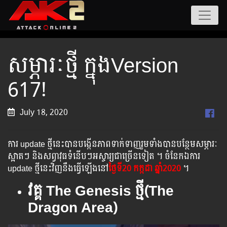
សម្ភារៈថ្មី ក្នុងVersion
617!
July 18, 2020
ការ update ថ្មីនេះបានបង្កើនភាពទាក់ទាញរួមទាំងបានបន្ថែមសម្ភារៈ
ស្អាតៗ និងសព្វាវុធទំនើបៗអស្ចារ្យជាច្រើនទៀត ។ ចំនែកឯការ
update ថ្មីនេះវិញនឹងធ្វើឡើងនៅ
ថ្ងៃទី20 កក្កដា​ ឆ្នាំ2020
។
វគ្គ The Genesis ថ្មី(The
Dragon Area)