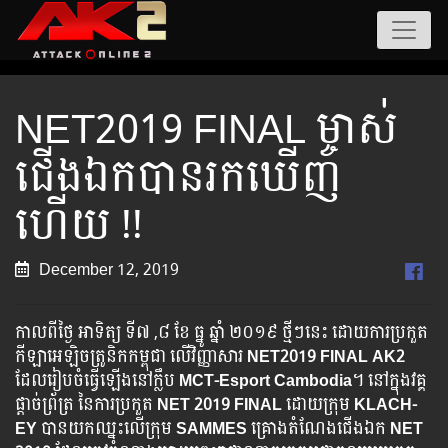
NET2019 FINAL ម្ចាស់
ជើងឯកបានរកឃើញ
ហើយ !!
December 12, 2019
កាលពីថ្ងៃ អាទិត្យ ទី៧ ,៨ ខែ ធ្នូ ឆ្នាំ ២០១៩ ថ្មីៗនេះ ដោយការប្រកួត
កីឡាអេឡិចត្រូនិកកម្ពុជា លើវិញ្ញាសារ
NET2019 FINAL AK2
ដែលរៀបចំធ្វើឡើងនៅក្លឹប
MCT-Esport Cambodia
។ នៅ​ក្នុង​វគ្គ​
ផ្ដាច់​ព្រ័ត្រ នៃ​ការ​ប្រកួត
NET 2019 FINAL
ដោយក្រុម
​ KLACH-
EY
បាន​យកឈ្នះលើ​ក្រុម
SAMMES
គ្រោង​តំណែង​ជើង​ឯក​
NET