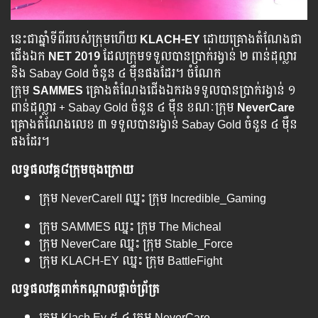
នេះ​ជា​ឆ្នាំ​ទីពីរ​របស់ក្រុមហើយ
KLACH-EY
ដោយគ្រោង​តំណែងជា​
ជើង​ឯក​
NET 2019
ដែល​ក្រុម​ទទួល​បាន​ប្រាក់​រង្វាន់ ២ ពាន់​ដុល្លារ
និង​ Sabay Gold ចំនួន ៤ ម៉ឺន​ផង​ដែរ។ ចំណែក​
ក្រុម
SAMMES
គ្រោង​តំណែង​ជើង​ឯក​រង​ទទួល​បាន​ប្រាក់​រង្វាន់​ ១
ពាន់​ដុល្លារ + Sabay Gold ចំនួន ៤ ម៉ឺន ខណៈ​ក្រុម
NeverCare
គ្រោង​តំណែង​លេខ ៣ ទទួល​បាន​រង្វាន់ Sabay Gold ចំនួន ៤ ម៉ឺន
ផងដែរ។
លទ្ធផល​វគ្គ​​​៨​ក្រុម​ចុង​ក្រោយ​
ក្រុម​ NeverCareII ឈ្នះ ក្រុម​ Incredible_Gaming
ក្រុម​ SAMMES ឈ្នះ​ ក្រុម​ The Micheal
ក្រុម NeverCare ឈ្នះ ក្រុម​ Stable_Force
ក្រុម​ KLACH-EY ឈ្នះ ក្រុម BattleFight
លទ្ធផល​​វគ្គ​ពាក់​កណ្តាល​ផ្តាច់​ព្រ័ត្រ​
ក្រុម​ Klach Ey ៥-៤ ក្រុម NeverCare