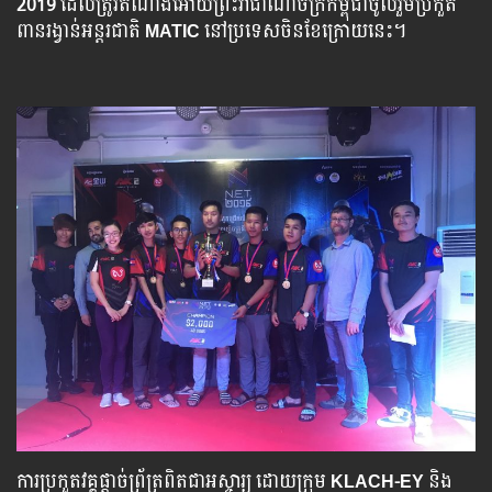
2019
ដែលត្រូវតំណាងអោយព្រះរាជាណាចក្រកម្ពុជាចូល​រួម​ប្រកួត​
ពាន​រង្វាន់​អន្តរជាតិ
MATIC
នៅប្រទេសចិនខែក្រោយនេះ។
ការ​ប្រកួត​វគ្គ​ផ្តាច់​ព្រ័ត្រ​ពិតជា​អស្ចារ្យ ​ដោយ​​ក្រុម
KLACH-EY
និង