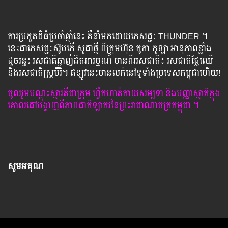
​ការ​ប្រកួត​ដ៏​ធំ​ប្រចាំ​ឆ្នាំ​នេះ​ ​គឺ​នាំ​មក​ដោយ​ភេសជ្ជៈ​ THUNDER ​។
នេះ​ជា​ភេសជ្ជៈស៊ូបភើ សូដាថ្មី ពី​ក្រុមហ៊ុន ​កូកា-កូឡា ​អានុភាព​ខ្លាំង​
ដូចរន្ទះ ​រសជាតិ​ឆ្ងាញ់​ដិត​អារម្មណ៍​ មាន​ពីរ​រសជាតិ៖ រស​ជាតិ​ផ្លែ​ឈើ
និង​រសជាតិ​ស្រ្តបឺរី។ ​ឥឡូវនេះ​មានលក់នៅទូទាំងប្រទេសកម្ពុជាហើយ!​
ចូលរួមបណ្ដុះស្មារតីជាក្រុម ហ្វឹកហាត់កាយសម្បទា និងបញ្ញាស្មាតីក្នុង
គោលដៅបង្ហាញពីភាពជាកីឡាករនៃព្រះរាជាណាចក្រកម្ពុជា ។
សូមអគុណ