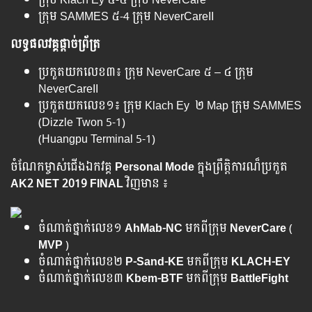
ក្រុម SAMMES ៥-4 ក្រុម NeverCareII
លទ្ធផល​វគ្គ​ផ្តាច់​ព្រ័ត្រ
ប្រកួត​យក​លេខ​៣៖ ក្រុម​ NeverCare ៥ – ៤ ក្រុម
NeverCareII
ប្រកួត​យក​លេខ​១៖ ក្រុម​ Klach Ey ២ Map ក្រុម SAMMES
(Dizzle Twon 5-1)
(Huangpu Terminal 5-1)
ចំណែក​​ម្ចាស់ជើងឯក​វគ្គ
Personal Mode
ក្នុងព្រឹត្តិការណ៏ប្រកួត
AK2 NET 2019 FINAL
វិញ​មាន ៖
ចំណាត់ថ្នាក់លេខ១
AhMab-NC
មកពីក្រុម
NeverCare
(
MVP
)
ចំណាត់ថ្នាក់លេខ២
P-Sand-KE
មកពីក្រុម
KLACH-EY
ចំណាត់ថ្នាក់លេខ៣
Kbem-BTF
មកពីក្រុម
BattleFight