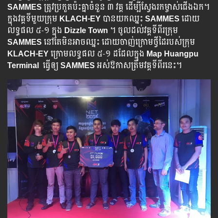
SAMMES
ត្រូវ​ប្រកួតប៉ះគ្នា​ចំនួន ៣ វគ្គ ដើម្បី​ស្វែង​រក​ម្ចាស់​ជើង​ឯក។
ក្នុង​វគ្គ​ទី​មួយ​ក្រុម
KLACH-EY
បាន​យក​ឈ្នះ​
SAMMES
ដោយ​
លទ្ធផល ៥-១ ក្នុង
Dizzle Town
។ ចូល​ដល់​វគ្គ​ទី​ពីរ​​ក្រុម
SAMMES
នៅ​តែ​មិន​អាច​​ឈ្នះ ដោយ​ចាញ់​ក្រោម​ថ្វី​ដៃ​របស់ក្រុម
KLACH-EY
ក្រោម​លទ្ធផល ៥-១ ដដែលក្នុង
Map Huangpu
Terminal
ធ្វើ​ឲ្យ​
SAMMES
អស់​ឱកាស​ត្រឹមវគ្គទីពីរនេះ។