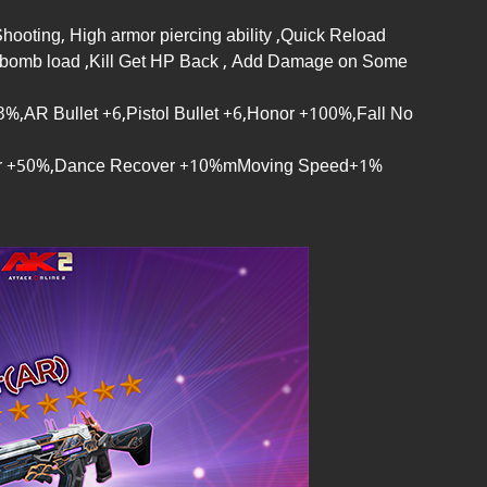
oting, High armor piercing ability ,Quick Reload
h bomb load ,Kill Get HP Back , Add Damage on Some
%,AR Bullet +6,Pistol Bullet +6,Honor +100%,Fall No
lver +50%,Dance Recover +10%mMoving Speed+1%