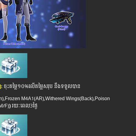
)
: ចុះតម្លៃ១០%លើតម្លៃសរុប នឹងទទួលបាន
un),Frozen M4A1(AR),Withered Wings(Back),Poison
M/F)
)
រយៈពេល​3ថ្ងៃ