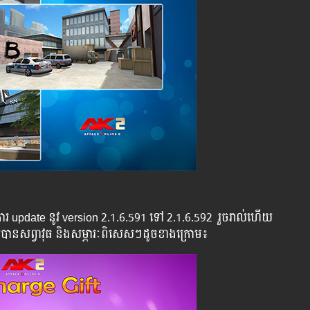
ី​​ការ ​update ​នូវ ​version 2.1.6.591 ទៅ​ 2.1.6.592 ​ រួច​​រាល់​​ហើយ​​
ទទួល​​បាន​សព្វាវុធ​ និង​​សម្ភារៈ​ពិសេស​ៗ​ដូច​ខាង​ក្រោម៖​