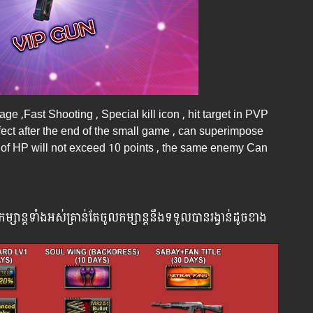
e ,Fast Shooting , Special kill icon , hit target in PVP
ffect after the end of the small game , can superimpose
mit of HP will not exceed 10 points , the same enemy Can
កម្សាន្ដ​ទាំងអស់​គ្រាន់​តែ​ចូល​កម្សាន្ដ​នឹង​ទទួល​បាន​រង្វាន់​ដូចខាង