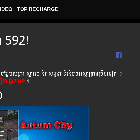
IDEO
TOP RECHARGE
on 592!
បន្ថែមសម្ភារៈស្អាតៗ និងសព្វាវុធទំនើបៗអស្ចារ្យជាច្រើនទៀត ។
ច្ឆិកា​ ឆ្នាំ2019
។
e)