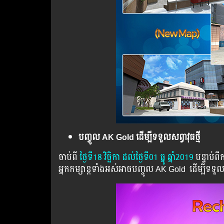
បញ្ចូល AK Gold ដើម្បីទទួលសព្វាវុធថ្មី
ចាប់ពី ​​
ថ្ងៃ​ទី18 វិច្ឆិកា ដល់​ថ្ងៃ​ទី01 ធ្នូ ឆ្នាំ2019
បន្ទាប់​​ព
អ្នក​​កម្សាន្ដ​​ទាំង​​អស់​​អាច​​បញ្ចូល​ AK Gold ​​ ​ដើម្បី​​