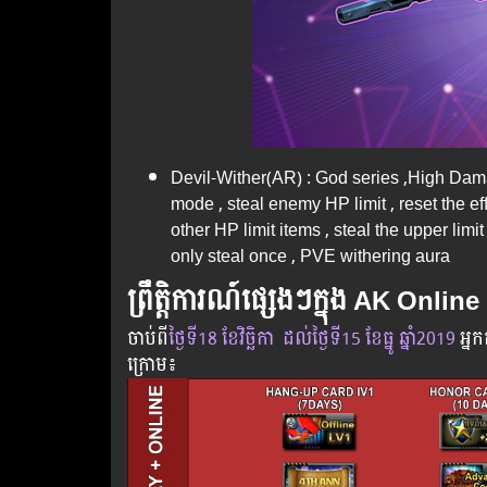
Devil-Wither(AR) : God series ,High Damag
mode , steal enemy HP limit , reset the e
other HP limit items , steal the upper li
only steal once , PVE withering aura
ព្រឹត្តិការណ៍ផ្សេងៗក្នុង AK Online
ចាប់​ពី
​ថ្ងៃ​ទី18 ខែវិច្ឆិកា
ដល់​ថ្ងៃ​ទី15 ខែធ្នូ ឆ្នាំ2019
អ្នក​
ក្រោម​៖