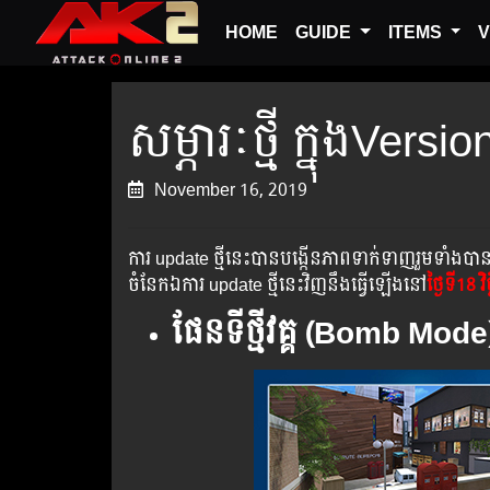
HOME
GUIDE
ITEMS
V
សម្ភារៈថ្មី ក្នុងVersi
November 16, 2019
ការ update ថ្មីនេះបានបង្កើនភាពទាក់ទាញរួមទាំងបាន
ចំនែកឯការ update ថ្មីនេះវិញនឹងធ្វើឡើងនៅ
ថ្ងៃទី18 វិ
ផែនទីថ្មីវគ្គ​ (Bomb Mod