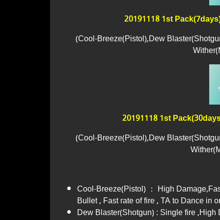
20191118 1st Pack(7days
(Cool-Breeze(Pistol),Dew Blaster(Shotg
Wither(M
20191118 1st Pack(30days
(Cool-Breeze(Pistol),Dew Blaster(Shotg
Wither(M
Cool-Breeze(Pistol)​ ： High Damage,Fast 
Bullet , Fast rate of fire , TA to Dance in 
Dew Blaster(Shotgun) : Single fire ,Hig