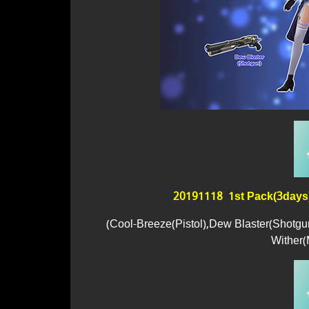
20191118 1st Pack(3days
(Cool-Breeze(Pistol),Dew Blaster(Shotg
Wither(