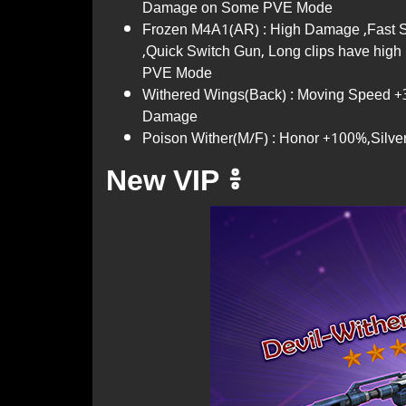
Damage on Some PVE Mode
Frozen M4A1(AR) : High Damage ,Fast Sho
,Quick Switch Gun, Long clips have hig
PVE Mode
Withered Wings(Back) : Moving Speed +3
Damage
Poison Wither(M/F) : Honor +100%,Si
New VIP ៖