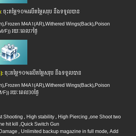
)
: ចុះតម្លៃ១០%លើតម្លៃសរុប នឹងទទួលបាន
un),Frozen M4A1(AR),Withered Wings(Back),Poison
/F)) រយៈពេល​​7ថ្ងៃ
)
: ចុះតម្លៃ១០%លើតម្លៃសរុប នឹងទទួលបាន
un),Frozen M4A1(AR),Withered Wings(Back),Poison
/F)) រយៈពេល​​30ថ្ងៃ
Shooting , High stability , High Piercing ,one Shoot two
one hit kill ,Quick Switch Gun
h Damage , Unlimited backup magazine in full mode, Add