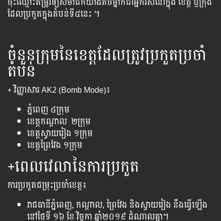
ចុះ​ឈ្មោះ​តម្រូវ​ឲ្យ​​សមាជិកយ៉ាងតិចម្នាក់​ជា​អ្នក​រស់​នៅ​ក្នុង​ ខេត្ត​ ឬ​ក្រុង​
ដែល​ប្រកួត​ក្នុង​តំបន់​ទី​៥​នេះ ។
ចំនួនក្រុមនៃខេត្តដែលត្រូវប្រកួតប្រចាំ
តំបន់
+ វិញ្ញាសារ AK2 (Bomb Mode)៖
ភ្នំពេញ ៤ក្រុម
ខេត្តកណ្ដាល ២ក្រុម
ខេត្តស្វាយរៀង ១ក្រុម
ខេត្ត​ព្រៃវែង ១ក្រុម
+ពេល​វេលា​នៃ​ការ​ប្រកួត
ការ​ប្រកួតជម្រុះប្រចាំ​​ខេត្ត​៖
រាជធានី​ភ្នំពេញ​, កណ្ដាល, ព្រៃ​វែង​ និង​ស្វាយ​រៀង​ ​​នឹង​ធ្វើ​ឡើង​
នៅ​ថ្ងៃ​ទី ​១៦ ខែ​ វិច្ចកា ឆ្នាំ​២០១៩ ដំណាល​គ្នា។