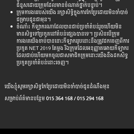
ជំនួស​ដោយ​ក្រុម​ដែល​មាន​ចំណាត់​ថ្នាក់​បន្ទាប់។
ក្រុមការងាររបស់យើង រក្សាសិទ្ធិក្នុងការកែប្រែដោយមិនចាំបាច់
ជម្រាបជូនជាមុន។
ចំណាំ៖ កីឡាករណា​​ដែលបាន​​​ជាប់​​ប្រចាំ​តំបន់​រួចហើយ​មិន​
មាន​សិទ្ធ​ទៅ​ប្រ​កួត​នៅ​តំបន់​ផ្សេងបាន​ទេ។ ប្រសិន​បើ​​ក្រុម​
ការងារ​យើង​ចាប់បាន​នោះ​កីឡាករ​រូប​នោះ​នឹង​ត្រូវ​ដក​ចេញ​ពីការ​
ប្រកួត​​ NET 2019 តែម្ដង រីឯក្រុម​ដែលអនុញ្ញាត​អោយ​កីឡាករ​
ដែល​ជាប់ហើយ​មកចូល​ជា​សមាជិក​ក្រុមនោះយើងនឹង​ដក​សិទ្ធ​​
ប្រកួត​ប្រចាំតំបន់​នោះចេញ។
យើង​ខ្ញុំ​សូម​រក្សា​សិទ្ធ​កែ​ប្រែ​ដោយ​មិន​ចាំ​បាច់​ជូន​ដំណឹង​មុន
សម្រាប់​ព័ត៌មាន​បន្ថែម​
015 364 168 / 015 294 168