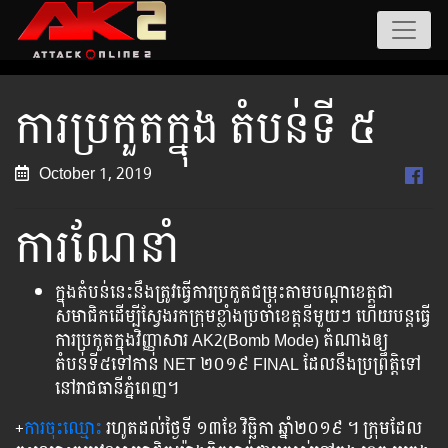
ការប្រកួតក្នុង តំបន់ទី​ ៥
October 1, 2019
ការណែនាំ
ក្នុង​តំបន់​នេះ​នឹងត្រូវធ្វើការប្រកួតជម្រុះតាមបណ្តាខេត្តជា
សមាជិកដើម្បីស្វែងរកក្រុមខ្លាំងប្រចាំខេត្តនីមួយៗ ហើយបន្តធ្វើ
ការប្រកួតក្នុងវិញ្ញាសារ AK2(Bomb Mode)​ ​តំណាង​ឲ្យ​
តំបន់ទី៥ទៅ​កាន់​ NET ២០១៩ FINAL ដែល​នឹង​ប្រព្រឹត្តិទៅ​
នៅ​រាជធានីភ្នំពេញ។
+
ការ​ចុះឈ្មោះ
រហូត​ដល់​ថ្ងៃ​ទី ១៣ខែ វិច្ឆិកា​ ​ឆ្នាំ​២០១៩​ ។ ក្រុម​ដែល​