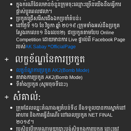
ក្នុងករណីដែលមានចំនួនក្រុមចុះឈ្មោះច្រើនយើងនឹងធ្វើការ
ផ្លាស់ប្ដូរពេលវេលា។
ប្រកួតជ្រើស​រើស​ជើង​ឯក​ប្រចាំ​តំបន់​៖
នៅ​ថ្ងៃ​ទី ១៦ ខែ វិច្ចកា ឆ្នាំ​ ២០១៩ (ក្រុមទាំងអស់នឹងប្រកួត
ស្វែងរកលេខ១ និង​លេខ២) ជា​ប្រកួត​តាម​បែប​ Online
Competition ដោយមានការ Live ផ្ទាល់ពី Facebook Page
របស់
AK Sabay *OfficialPage
+ ​ លក្ខខ័ណ្ឌ​នៃ​ការ​ប្រកួត
លក្ខខ័ណ្ឌការ​ប្រកួត​ AK2(Bomb Mode)
តារាង​ការ​ប្រកួត​ AK2(Bomb Mode)
ទីតាំង​ប្រកួត​ (សូម​ចុច​ទី​នេះ​!)
+ សំគាល់​:
ក្រុម​ដែល​ឈ្នះ​តំណាង​ឲ្យ​តំបន់ទី៥ នឹង​ទទួល​បាន​ការ​ស្នាក់​នៅ
អាហារ​ និង​ការ​ធ្វើដំណើរ​ នៅ​ពេល​ប្រកួត​ NET FINAL
២០១៩។
ប្រសិន​បើ​ក្រុម​ណា​មួយ​បោះបង់​សិទ្ធ​ក្នុង​ការ​ប្រកួត​ នោះ​ត្រូវ​