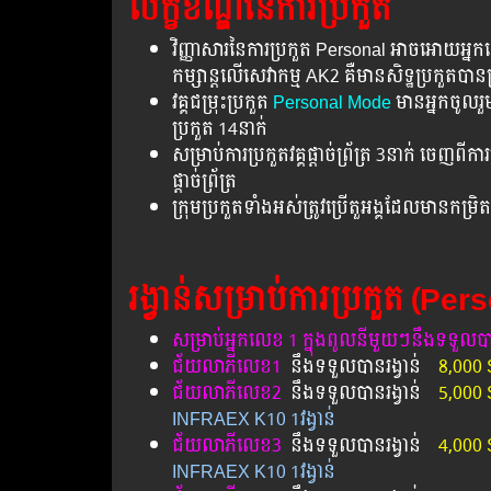
លក្ខខណ្ឌនៃការប្រកួត
វិញ្ញាសារនៃការប្រកួត Personal អាចអោយអ្
កម្សាន្តលើសេវាកម្ម AK2 គឺមានសិទ្ឋប្រកួតបានគ្
វគ្គជម្រុះប្រកួត
Personal Mode
មានអ្នកចូលរួ
ប្រកួត 14នាក់
សម្រាប់ការប្រកួតវគ្គផ្តាច់ព្រ័ត្រ 3នាក់ ចេញពីកា
ផ្តាច់ព្រ័ត្រ
ក្រុមប្រកួតទាំងអស់ត្រូវប្រើតួអង្គដែលមានកម្
រង្វាន់សម្រាប់ការប្រកួត (Per
សម្រាប់អ្នកលេខ 1 ក្នុងពូលនីមួយៗនឹងទទួលបា
ជ័យលាភីលេខ1
​
នឹងទទួលបានរង្វាន់​
8,000 
ជ័យលាភីលេខ2
នឹងទទួលបានរង្វាន់
5,000 
INFRAEX K10 1វង្វាន់
ជ័យលាភីលេខ3
នឹងទទួលបានរង្វាន់
4,000
INFRAEX K10 1វង្វាន់