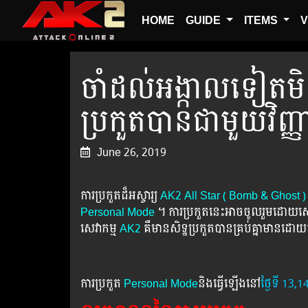
HOME
GUIDE
ITEMS
V
ចាំដល់អង្កាលទៀតមិ
ប្រកួតបានជាមួយវិញ្
June 26, 2019
ការប្រកួត​ដ៏អស្ចារ្យ​
AK2 All Star​ ( Bomb & Ghost )
Personal Mode
។​ ការប្រកួតនេះអាចចូលរួមដោយសេរ
សេវាកម្ម
AK2
គឺមានសិទ្ឋប្រកួតបានគ្រប់គ្នាមានដោយក
ការប្រកួត
Personal Mode
និងធ្វើឡើងនៅ
ថ្ងៃទី​ 13,1