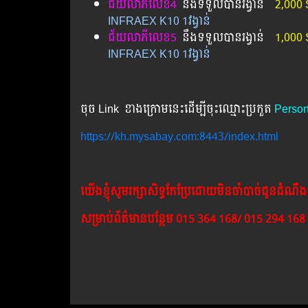
ជ័យលាភីលេខ4
នឹងទទួលបានរង្វាន់
2,000 
INFRAEX K10 1វង្វាន់
ជ័យលាភីលេខ5
នឹងទទួលបានរង្វាន់ ​
1,000 
INFRAEX K10 1វង្វាន់
ចុច Link ខាងក្រោមនេះដើម្បីចុះឈ្មោះប្រកួត
Perso
https://kh.mysabay.com:8443/index.html
យើង​ខ្ញុំ​សូម​រក្សា​សិទ្ធ​កែ​ប្រែ​ដោយ​មិន​ចាំ​បាច់​ជូន​ដំណឹ
សម្រាប់​ព័ត៌មាន​បន្ថែម​ 015 364 168/ 015 294 168