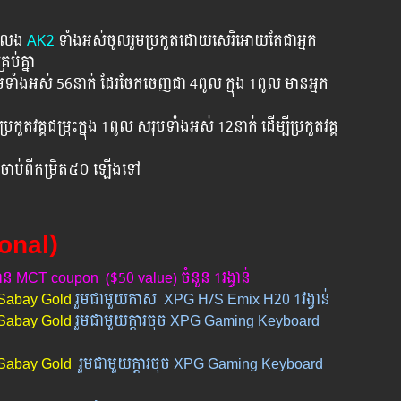
នកលេង
AK2
​ទាំងអស់ចូលរួមប្រកួតដោយសេរីអោយតែជាអ្នក
រប់គ្នា
មទាំងអស់ 56នាក់ ដែរចែកចេញជា 4ពូល​ ក្នុង 1ពូល​ មានអ្នក
រប្រកួតវគ្គជម្រុះក្នុង 1ពូល សរុបទាំងអស់ 12នាក់ ដើម្បីប្រកួតវគ្គ
រិតចាប់ពីកម្រិត៥០ ឡើងទៅ
sonal)
ន MCT coupon ($50 value) ចំនួន 1រង្វាន់
Sabay Gold
រួមជាមួយកាស XPG H/S Emix H20 1វង្វាន់
Sabay Gold
រួមជាមួយក្តារចុច XPG Gaming Keyboard
 Sabay Gold
រួមជាមួយក្តារចុច XPG Gaming Keyboard