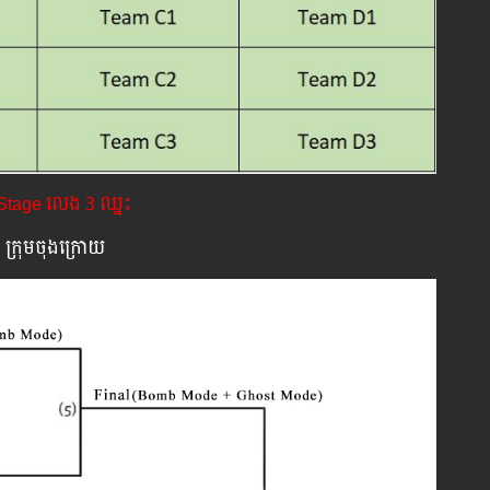
Stage លេង 3 ឈ្នះ
 8 ក្រុមចុងក្រោយ