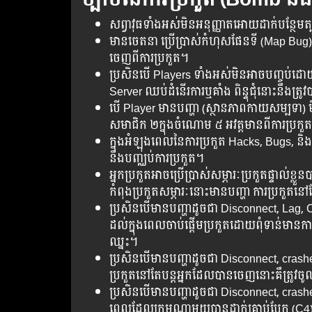
សព្វាវុធទាំងអស់មិនអនុញ្ញាតអោយដាក់បន្ថែមត្ប
មានចេតនា ប្រើប្រាស់កំហុសផែនទី (Map Bug) 
ចេញពីការប្រកួត។
ប្រសិនបើ Players ទាំង​អស់​មិន​អាច​បញ្ចប់​ដោយ
Server ​ឈប់​​​​ដំនើរ​​ការ​​ឬ​គាំង​ ពិន្ទុ​​ជុំ​​នោះ​នឹង​
​បើ​ Player មាន​បញ្ហា (ស្ថានភាពកាយសម្បទា) មិន​អាច
សមាជិក ២ក្នុងចំណោម ៥ អវត្តមានពីការប្រកួ
ក្នុង​អំឡុង​ពេល​នៃ​ការ​ប្រកួត​ Hacks, Bugs, ន
នឹង​បញ្ឈប់​ការ​ប្រកួត​។
អ្នក​ប្រកួត​អាច​ប្រើ​ប្រាស់​សម្ភារៈប្រកួត​ផ្ទាល់
កំពុង​ប្រកួតសម្ភារៈ​នោះ​មាន​បញ្ហា​ ការ​ប្រកួត​នៅ​ត
ប្រសិន​បើ​មាន​បញ្ហា​ដូចជា​ Disconnect, Lag, C
ដល់​ក្នុង​ពេលចាប់ផ្ដើម​​ប្រកួត​ដោយ​ពុំទាន់​មាន​ការ​ប
ឈ្នះ​។
ប្រសិន​បើ​មាន​បញ្ហា​ដូចជា​ Disconnect, cra
ប្រកួត​នៅ​តែ​បន្ត​​អ្នក​ដែលបានចេញនោះគឹត្រូវ
ប្រសិន​បើ​មាន​បញ្ហា​ដូចជា​ Disconnect, crashes
ពេលដែល​ក្រុម​ណា​មួយបាន​ដាក់​គ្រាប់បែក (C4)