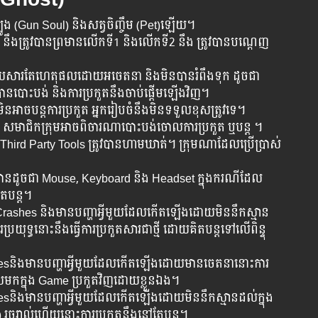
ូង (Gun Soul) និង​សត្វចិញ្ចឹម (Pet)​ឡើយ។
នឹងត្រូវបានព្រមានលើកទី1 និងលើកទី2 នឹង ត្រូវ​បាន​បណ្តេញ
​សារ​តែ​ហេតុ​ផល​ដោយ​អចេតនា និង​មិន​បាន​​រំពឹង​ទុក ដូច​ជា
ត្រូវ​បាន​បោះ​បង់​ និង​ការ​ប្រកួត​នឹង​ចាប់​ផ្តើម​ឡើង​វិញ។
​បន្ត​​ការ​ប្រកួត អ្នក​​រៀប​ចំ​នឹង​​មិន​ទទួល​​ខុស​ត្រូវ​ទេ។ ​
ត​ សមាជិកក្រុមអាចពិចារណាបោះបង់ចោលការប្រកួត ឬបន្ត ។
ិងThird Party Tools ត្រូវបានហាមឃាត់។ ក្រុម​ណា​ដែល​ប្រើ​ប្រាស់​
​ខ្លួន​បាន​ដូច​ជា​ Mouse, Keyboard និង​ Headset ក្នុង​ករណី​ដែល​
ែ​បន្ត​។
rashes និង​មាន​បញ្ហា​អ្វី​មួយ​ដែល​កើត​ឡើង​ដោយ​មិន​នឹក​ស្មាន​
្រយុទ្ធ​នោះនឹង​ធ្វើ​ការ​ប្រកួត​សារ​ជាថ្មី​ ដោយ​គិត​បន្ត​ទៅ​លើ​ពិន្ទុ​
shesនិង​មាន​បញ្ហា​អ្វី​មួយ​ដែល​កើត​ឡើង​ដោយមានចេតនានោះការ​
ចូលមកក្នុង Game ​ប្រកួត​វិញ​ដោយខ្លួនឯង។
និង​មាន​បញ្ហា​អ្វី​មួយ​ដែល​កើត​ឡើង​ដោយ​មិន​នឹក​ស្មាន​ដល់​ក្នុង​
​ រួចរាល់ហើយ​នោះការ​ប្រកួត​នឹងនៅតែបន្ដ។