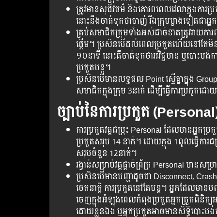
ត្រូវ​មាន​សុជីវធម៌​ និងគោរព​ពេលវេលា​ក្នុង​ការ
នោះ​នឹង​ចាត់​ទុក​ថា​ចាញ់​ រី​ឯក្រុម​ម្ខាង​ទៀត​ជា​អ្ន
គ្រប់​សមាជិក​ក្រុម​ទាំងអស់​ដាច់ខាត​ត្រូវ​រាយ​ការណ
ផ្តើម។ ប្រសិន​បើ​​ដល់​ពេល​ប្រកួត​ហើយ​នៅ​តែមិន​
១០នាទី​ នោះ​គឺ​​ចាត់ទុក​ថាអវិជ្ជមាន ឬ​បោះ​បង់​ការ
ប្រកួត​បន្ត។
ប្រសិនបើមានលទ្ធផល Point ស្មើគ្នាក្នុង Gr
សមាជិកក្នុងក្រុម 3នាក់ ដើម្បីធ្វើការប្រកួត
ច្បាប់នៃការប្រកួត
(Personal
ការប្រកួតវគ្គជម្រុះ Personal ដែលមានអ្នកប្
ប្រកួតសរុប 14 នាក់។ ដោយក្នុង 1ពូលធ្វើការជម្
សរុបចំនួន 12នាក់។
រង្វាន់សម្រាប់វគ្គផ្ដាច់ព្រ័ត្រ Personal មានសម
ប្រសិន​បើ​មាន​បញ្ហា​ដូចជា​ Disconnect, C
ចេតនាក្តី ការ​ប្រកួត​នៅ​តែ​បន្ត។​​ អ្នក​ដែ
ចេញក្នុងអំឡុងពេលកំពុងប្រកួតអ្នកត្រួតពិនិត្
ដោយខ្លួនឯង ឬអ្នកប្រកួតអាចមានសិទ្ធិបោះបង់