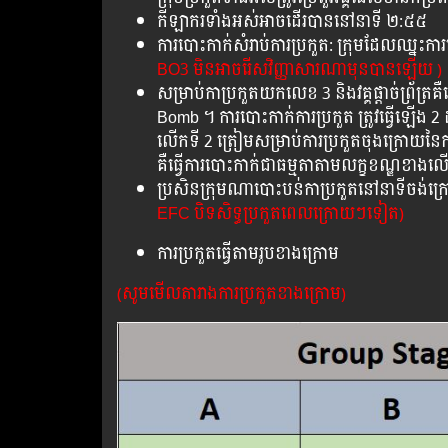
កីឡាករទាំងអស់អាចដើរបាននៅនាទី ២:៥៥
ការបោះកាក់សំរាប់ការប្រកួត: ក្រុមដែលឈ្
BO3 មិនអាចរើសវិញ្ញាសារណាមុនបានឡើយ )
សម្រាប់កាប្រកួតយកលេខ 3 និងវគ្គផ្តាច់ព្រ័ត
Bomb ។ ការបោះកាក់ការប្រកួត ត្រូវធ្វើឡើង 
លើកទី 2 ត្រៀមសម្រាប់ការប្រកួតចុងក្រោយនៃ
គឺធ្វើការបោះកាក់ជាធម្មតាតាមលក្ខខណ្ឌខាងល
ប្រសិនក្រុមណាបោះបន់កាប្រកួតនៅនាទីចង់ក្រោយ
EFC បិទសិទ្ធប្រកួតពេលក្រោយៗទៀត)
ការប្រកួតធ្វើតាមរូបខាងក្រោម
(សូមមើលតារាងការប្រកួតខាងក្រោម)