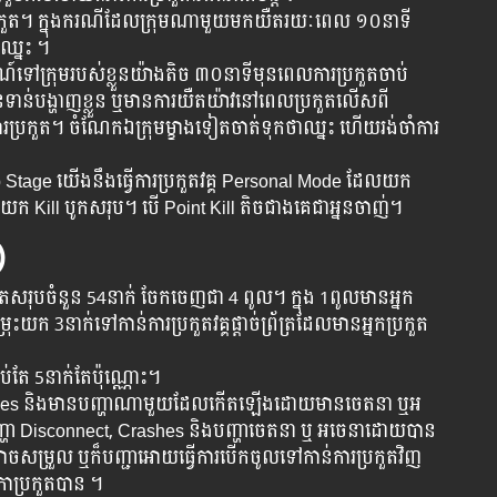
​ប្រកួត​។ ក្នុង​ករណី​ដែល​ក្រុម​ណាមួយ​មក​យឺត​រយៈពេល​ ១០នាទី​
ក​ឈ្នះ​ ។
៍​ទៅ​ក្រុម​របស់​ខ្លួន​យ៉ាង​តិច​ ៣០នាទីមុន​ពេល​ការ​ប្រកួត​ចាប់​
ទាន់​បង្ហាញ​ខ្លួន​ ឬមាន​ការ​យឺតយ៉ាវ​នៅ​ពេល​ប្រកួតលើស​ពី​
​ប្រកួត​។ ចំណែក​ឯ​ក្រុម​ម្ខាង​ទៀត​ចាត់​ទុក​ថា​ឈ្នះ​ ហើយ​រង់ចាំ​ការ​
oup Stage យើងនឹងធ្វើការប្រកួតវគ្គ Personal Mode ដែលយក
ដោយយក Kill បូកសរុប។ បើ Point Kill តិចជាងគេជាអ្ននចាញ់។
)
រកួតសរុបចំនួន 54នាក់ ចែកចេញជា 4 ពូល។ ក្នុង 1ពូលមានអ្នក
រុះយក 3នាក់ទៅកាន់ការប្រកួតវគ្គផ្តាច់ព្រ័ត្រដែលមានអ្នកប្រកួត
្រាប់តែ 5នាក់តែប៉ុណ្ណោះ។
rashes និង​មាន​បញ្ហា​ណាមួយ​ដែល​កើត​ឡើង​ដោយមានចេតនា ឬអ
លមានបញ្ហា​ Disconnect, Crashes និងបញ្ហាចេតនា​ ឬ អចេនាដោយបាន
យអាចសម្រួល ឬក៏បញ្ជាអោយធ្វើការ​បើកចូលទៅកាន់ការប្រកួត​វិញ​
កាប្រកួតបាន ។