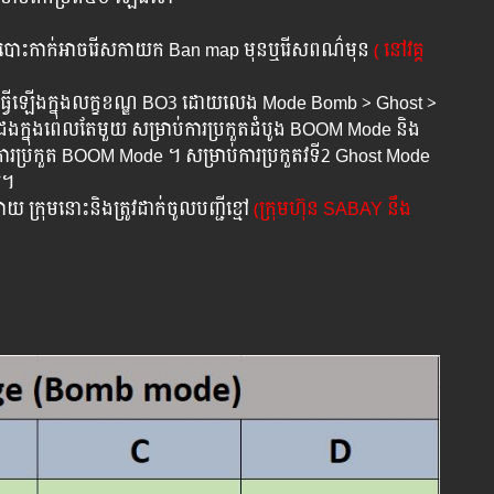
នះការបោះកាក់អាចរើសកាយក Ban map មុនឬរើសពណ៌មុន
( នៅវគ្គ
្រគឺធ្វើឡើងក្នុងលក្ខខណ្ឌ BO3 ដោយលេង​ Mode Bomb > Ghost >
2 ដងក្នុងពេលតែមួយ សម្រាប់ការប្រកួតដំបូង BOOM Mode និង
ការប្រកួត BOOM Mode ។ សម្រាប់ការប្រកួតវទី2 Ghost Mode
ើ។
 ក្រុមនោះនិងត្រូវដាក់ចូលបញ្ជីខ្មៅ
(ក្រុមហ៊ុន SABAY នឹង​