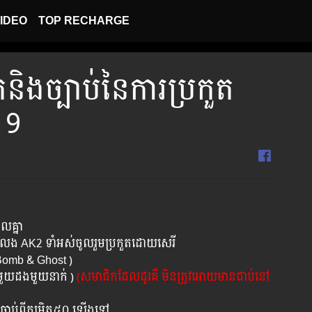
IDEO
TOP RECHARGE
តនិងច្បាប់នៃការប្រកួត
19
ូលគ្នា
នលេង AK2 ​ទាំអស់ចូលរួមប្រកួតដោយសេរី
( Bomb & Ghost )
 (មួយដងមួយនាក់ )
(​សមាជិកដែលដូរគឹ មិនត្រូវអោយមានជាប់នៅ
រិតចាប់ពីកម្រិត៥០ ឡើងទៅ