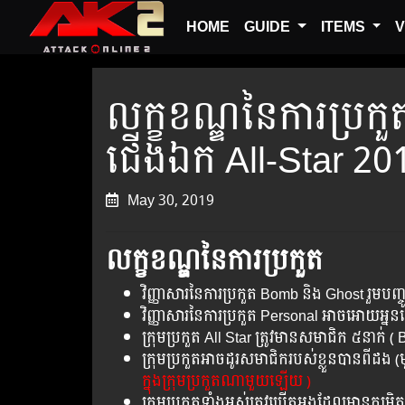
HOME
GUIDE
ITEMS
V
លក្ខខណ្ឌនៃ​ការ​ប្រកួ
ជើងឯក All-Star 20
May 30, 2019
លក្ខខណ្ឌនៃការប្រកួត
វិញ្ញាសារនៃការប្រកួត Bomb​ និង Ghost រួមបញ្ច
វិញ្ញាសារនៃការប្រកួត Personal អាចអោយអ្ន
ក្រុមប្រកួត All Star ត្រូវមានសមាជិក ៥នាក់ 
ក្រុមប្រកួតអាចដូរសមាជិករបស់ខ្លួនបានពីដង
ក្នុងក្រុមប្រកួតណាមួយឡើយ )
ក្រុមប្រកួតទាំងអស់ត្រូវប្រើតួអង្គដែលមានកម្