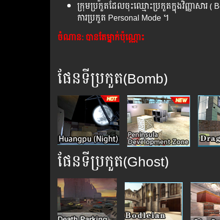
ក្រុមប្រកួតដែលចុះឈ្មោះប្រកួតក្នុងវិញ្ញាសា
ការប្រកួត Personal Mode ។
ចំណាន:​ បាន​តែម្នាក់ប៉ុណ្ណោះ
ផែន​ទី​ប្រកួត(Bomb)
ផែន​ទី​ប្រកួត(Ghost)