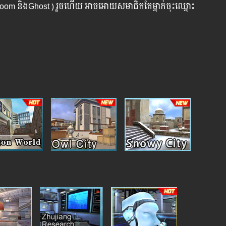
រ ( Boom និងGhost ) រួចហើយ អាចអោយសមាជិក​តែម្នាក់ចុះឈ្នោះ