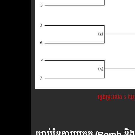
វគ្គជម្រុះលេង 5 ឈ្
ច្បាប់នៃការប្រកួត (
Bomb និង