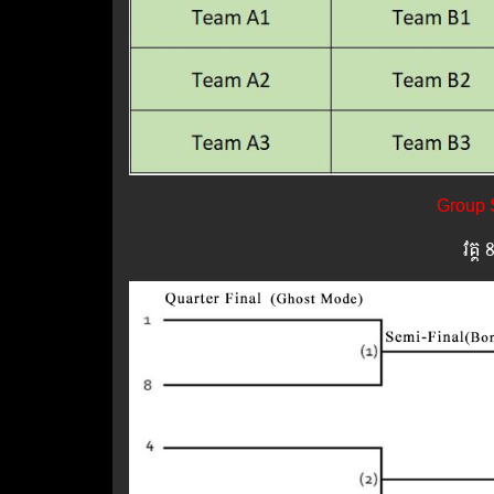
Group 
វគ្គ