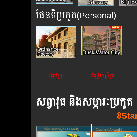
ផែន​ទី​ប្រកួត(Personal)
វគ្គ​ជម្រុះ​
​
វគ្គ​ផ្ដាច់​ព្រ័ត្រ​
សព្វាវុធ និង​សម្ភារៈប្រកួត
8Sta