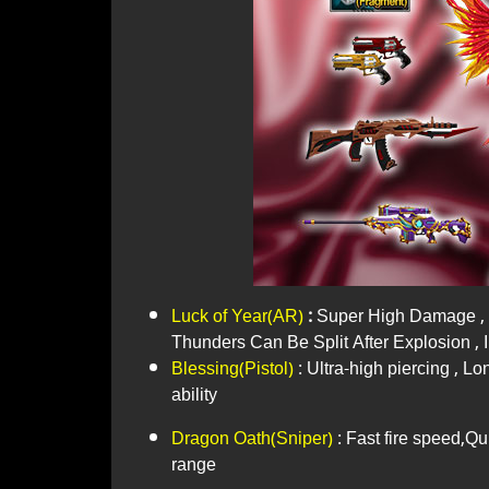
Luck of Year(AR)
:
Super High Damage , U
Thunders Can Be Split After Explosion 
Blessing(Pistol)
: Ultra-high piercing , 
ability
Dragon Oath(Sniper)
: Fast fire speed,Q
range