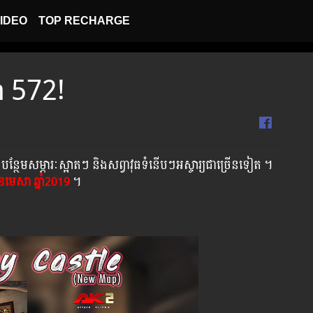
IDEO
TOP RECHARGE
on 572!
បន្ថែមសម្ភារៈស្អាតៗ និងសព្វាវុធទំនើបៗអស្ចារ្យជាច្រើនទៀត ។
ខែមេសា ឆ្នាំ2019
។