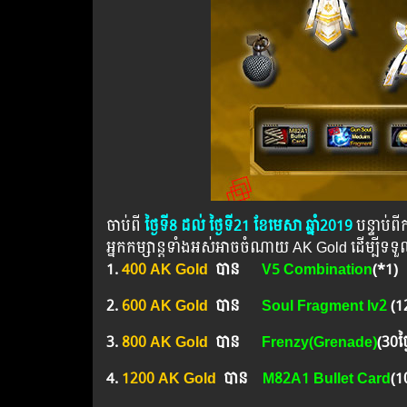
ចាប់ពី
ថ្ងៃទី8 ដល់ ថ្ងៃទី21 ខែមេសា ឆ្នាំ2019
បន្ទាប់​​
អ្នកកម្សាន្ដទាំងអស់អាចចំណាយ AK Gold ដើម្បីទ
1.
400 AK Gold
បាន
V5 Combination
(*1)
2.
600 AK Gold
បាន
Soul Fragment lv2
(1
3.
800 AK Gold
បាន ​​
Frenzy(Grenade)
(30ថ្ង
4.
1200 AK Gold
បាន
M82A1 Bullet Card
(1