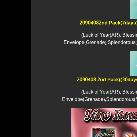
20904082nd Pack(7days
(Luck of Year(AR), Bless
Envelope(Grenade),Splendorous(M
2090408 2nd Pack((30day
(Luck of Year(AR), Bless
Envelope(Grenade),Splendorous(M/