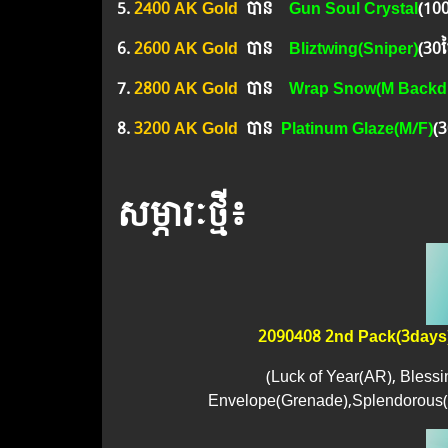
5.
2400 AK Gold
បាន ​​
Gun Soul Crystal
(10
6.
2600 AK Gold
បាន
Bliztwing(Sniper)
(30ថ្
7.
2800 AK Gold
បាន
Wrap Snow(M Backdr
8.
3200 AK Gold
បាន
Platinum Glaze(M/F)
(3
សម្ភារៈថ្មី៖
2090408 2nd Pack(3days
(Luck of Year(AR), Bless
Envelope(Grenade),Splendorous(M