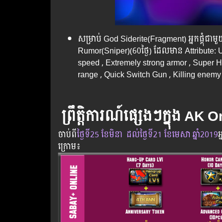
សម្រាប់ God Siderite(Fragment) អ្នកផ្គុំ
Rumor(Sniper)(60ថ្ងៃ) ដែលមាន Attribute:
speed , Extremely strong armor , Super H
range , Quick Switch Gun , Killing enemy
ព្រឹត្តិការណ៍ផ្សេងៗក្នុង AK 
ចាប់​ពី
ថ្ងៃ​ទី25 ខែមិនា ដល់​ថ្ងៃ​ទី21 ខែមេសា ឆ្នាំ2019
អ
ក្រោម​៖