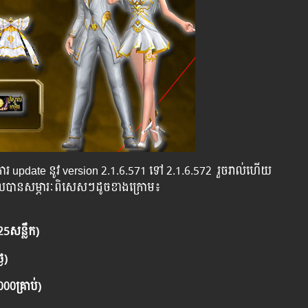
ពី​​ការ ​update ​នូវ ​version 2.1.6.571 ​ទៅ​ 2.1.6.572 រួចរាល់ហើយ
ទួលបានសម្ភារៈពិសេសៗដូចខាងក្រោម៖
25សន្លឹក)
ៃ)
000គ្រាប់)