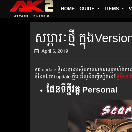
HOME
GUIDE
ITEMS
V
សម្ភារៈថ្មី ក្នុងVersi
April 5, 2019
ការ update ថ្មីនេះបានបង្កើនភាពទាក់ទាញរួមទាំងបាន
ចំនែកឯការ update ថ្មីនេះវិញនឹងធ្វើឡើងនៅ
ថ្ងៃទី08 
ផែនទីថ្មីវគ្គ Personal