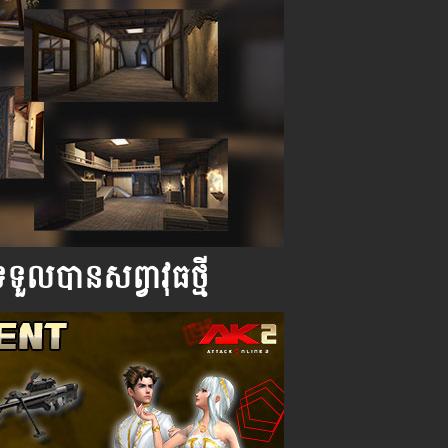
ួលបានសព្វាវុធថ្មី