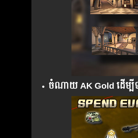
ចំណាយ AK Gold ដើម្បីទទ