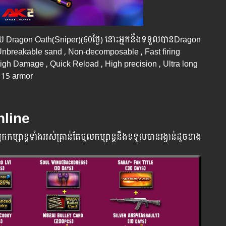
ជាមួយ Dragon Oath(Sniper)(60ថ្ងៃ) នោះអ្នកនឹងទទួលបានDragon
 Unbreakable sand , Non-decomposable , Fast firing
igh Damage , Quick Reload , High precision , Ultra long
 15 armor
Online
្នក​កម្សាន្ដ​ទាំងអស់​គ្រាន់​តែ​ចូល​កម្សាន្ដ​នឹង​ទទួល​បាន​រង្វាន់​ដូចខាង