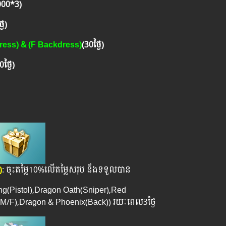
000*3)
ងៃ)
ess) & (F Backdress)
(30ថ្ងៃ)
0ថ្ងៃ)
)
: ចុះតម្លៃ10%លើតម្លៃសរុប នឹងទទួលបាន
ing(Pistol),Dragon Oath(Sniper),Red
/F),Dragon & Phoenix(Back)) រយៈពេល​3ថ្ងៃ