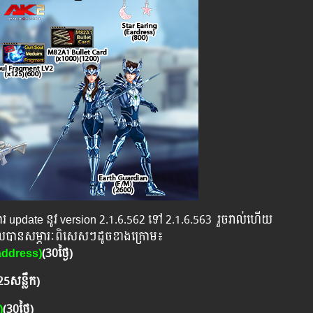
ី​​ការ ​update ​នូវ ​version 2.1.6.562 ​ទៅ​ 2.1.6.563 រួចរាល់ហើយ
ទួលបានសម្ភារៈពិសេសៗដូចខាងក្រោម៖
address)
(30ថ្ងៃ)
25សន្លឹក)
)
(30ថ្ងៃ
)