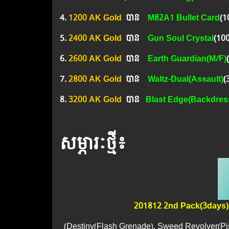
4.
1200 AK Gold
បាន
M82A1 Bullet Card
(1
5.
2400 AK Gold
បាន ​​
Gun Soul Crystal
(10
6.
2600 AK Gold
បាន
Earth Guardian(M/F)
7.
2800 AK Gold
បាន
Waltz-Dual(Assault)
(3
8.
3200 AK Gold
បាន
Blast Edge(Backdres
សម្ភារៈថ្មី៖
201812 2nd Pack(3days)
(Destiny(Flash Grenade), Sweed Revolver(Pis