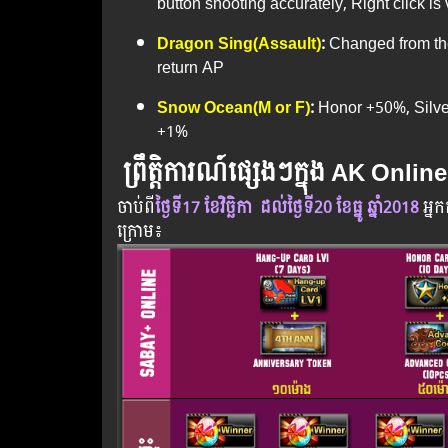
button shooting accurately, Right click is 
Dragon Sing(Assault)
:
Changed from the
return AP
Snow Ocean(M or F)
:
Honor +50%, Silv
+1%
ព្រឹត្តិការណ៍ផ្សេងៗក្នុង AK Online
ចាប់​ពី
ថ្ងៃ​ទី17 ខែ
វិច្ឆិកា
ដល់​ថ្ងៃ​ទី20 ខែធ្នូ ឆ្នាំ2018
អ្នក​
ក្រោម​៖