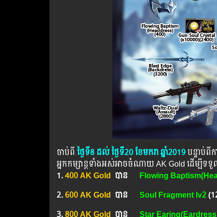
ចាប់ពី
ថ្ងៃទី8 ដល់ ថ្ងៃទី20 ខែមករា ឆ្នាំ2019
បន្ទាប់​​ព
អ្នកកម្សាន្ដទាំងអស់អាចចំណាយ AK Gold ដើម្បីទ
1.
400 AK Gold
បាន
Flowing Baptism(He
2.
600 AK Gold
បាន
Soul Fragment lv2
(1
3.
800 AK Gold
បាន ​​
Star Earing(Eardress