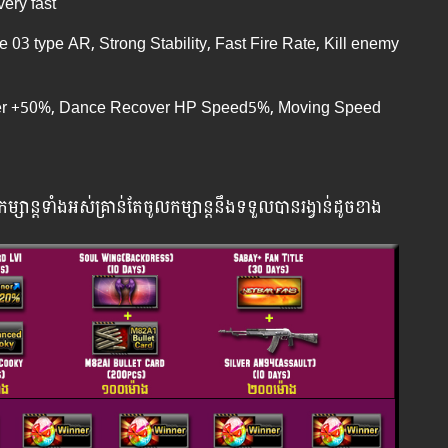
very fast
 03 type AR, Strong Stability, Fast Fire Rate, Kill enemy
er +50%, Dance Recover HP Speed5%, Moving Speed
កម្សាន្ដ​ទាំងអស់​គ្រាន់​តែ​ចូល​កម្សាន្ដ​នឹង​ទទួល​បាន​រង្វាន់​ដូចខាង