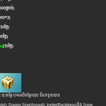
000គ្រាប់)
000*3)
(30ថ្ងៃ)
0ថ្ងៃ)
s)
(30ថ្ងៃ)
: ចុះតម្លៃ10%លើតម្លៃសរុប នឹងទទួលបាន
tol), Dragon Sing(Assault), Inviter(Backdress)និង Snow