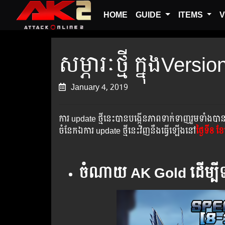
HOME
GUIDE
ITEMS
V
សម្ភារៈថ្មី ក្នុងVersi
January 4, 2019
ការ update ថ្មីនេះបានបង្កើនភាពទាក់ទាញរួមទាំងបាន
ចំនែកឯការ update ថ្មីនេះវិញនឹងធ្វើឡើងនៅ
ថ្ងៃទី8 ខ
ចំណាយ
AK Gold ដើម្បីទ