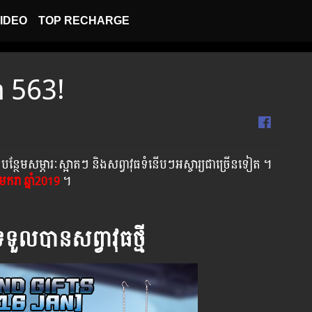
IDEO
TOP RECHARGE
on 563!
បន្ថែមសម្ភារៈស្អាតៗ និងសព្វាវុធទំនើបៗអស្ចារ្យជាច្រើនទៀត ។
ែមករា ឆ្នាំ2019
។
ទួលបានសព្វាវុធថ្មី