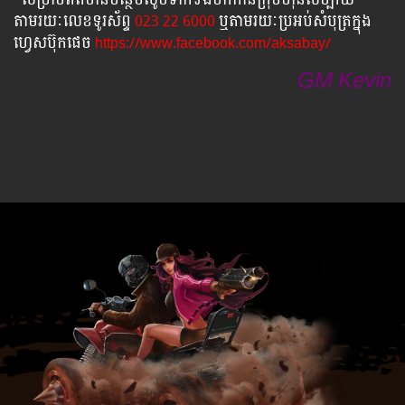
តាមរយៈលេខទូរស័ព្ទ
023 22 6000
ឬតាមរយៈប្រអប់សំបុត្រក្នុង
ហ្វេសប៊ុកផេច
https://www.facebook.com/aksabay/
GM Kevin