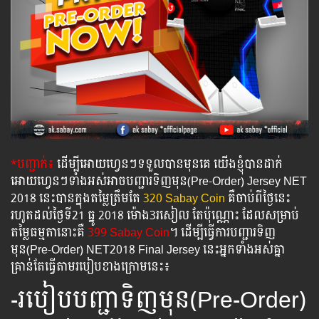
*បញ្ជាក់៖
ដើម្បីអោយហ្វេនៗទទួលបានមុនគេ យើងខ្ញុំបានដាក់
អោយហ្វេនៗទាំងអស់អាចបញ្ជារទិញមុន(Pre-Order) Jersey NET
2018 នេះបានក្នុងតម្លៃត្រឹមតែ
320 Sabay Coin
​ គឺចាប់ពីថ្ងៃនេះ
រហូតដល់ថ្ងៃទី21 ធ្នូ 2018 ម៉ោង3រសៀល តែប៉ុណ្ណោះ ដែលសម្រាប់
តម្លៃធម្មតានោះគឺ
399 Sabay Coin​
។ ដើម្បីធ្វើការបញ្ជារទិញ
មុន(Pre-Order) NET2018 Final Jersey នេះអ្នកទាំងអស់គ្នា
គ្រាន់តែធ្វើតាមរបៀបខាងក្រោមនេះ៖
-របៀបបញ្ជាទិញមុន(Pre-Order)