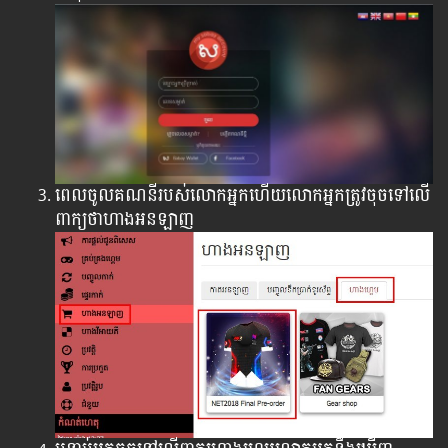
ពេលចូលគណនីរបស់លោកអ្នកហើយលោកអ្នកត្រូវចុចទៅលើ
ពាក្យថាហាងអនឡាញ