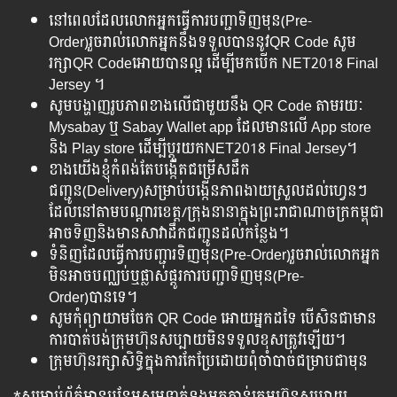
នៅពេលដែលលោកអ្នកធ្វើការបញ្ជាទិញមុន(Pre-
Order)រួចរាល់​លោកអ្នកនឹងទទួលបាននូវQR Code សូម
រក្សាQR Code​អោយបានល្អ ដើម្បីមកបើក NET2018 Final
Jersey ។
សូមបង្ហាញរូបភាពខាងលើជាមួយនឹង QR Code​ តាមរយៈ
Mysabay ឬ Sabay Wallet app ដែលមានលើ App store
និង Play store ដើម្បីប្តូរយកNET2018 Final Jersey។
ខាងយើងខ្ញុំកំពង់តែបង្កើតជម្រើសដឹក
ជញ្ជូន(Delivery)សម្រាប់បង្កើនភាពងាយស្រួលដល់ហ្វេនៗ
ដែលនៅតាមបណ្តារខេត្ត/ក្រុងនានាក្នុងព្រះរាជាណាចក្រកម្ពុជា
អាចទិញនិងមានសាវាដឹកជញ្ជូនដល់កន្លែង។
ទំនិញដែលធ្វើការបញ្ជារទិញមុន(Pre-Order)រួចរាល់លោកអ្នក
មិនអាចបញ្ឈប់ឬផ្លាស់ផ្តូរការបញ្ជាទិញមុន(Pre-
Order)បានទេ។
សូមកុំព្យាយាមចែក QR Code អោយអ្នកដទៃ បើសិនជាមាន
ការបាត់បង់ក្រុមហ៊ុនសប្បាយមិនទទួលខុសត្រូវឡើយ។
ក្រុមហ៊ុនរក្សាសិទ្ធិក្នុងការកែប្រែដោយពុំចាំបាច់ជម្រាបជាមុន
*សម្រាប់ព័ត៌មានបន្ថែមសូមទាក់ទងមកកាន់ក្រុមហ៊ុនសប្បាយ