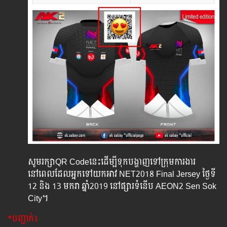
សូមរក្សាQR Codeនេះដើម្បីទុកបង្ហាញទៅក្រុមការងារ
នៅពេលដែលអ្នកទៅយកអាវ NET2018 Final Jersey ថ្ងៃទី
12 និង 13 មករា ឆ្នាំ2019 នៅផ្សារទំនើប AEON2 Sen Sok
City។
*បញ្ជាក់៖