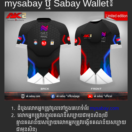
mysabay ឬ Sabay Wallet៖
ដំបូងលោកអ្នកត្រូវចូលទៅក្នុងគេហទំព័រ
mysabay.com
លោកអ្នកត្រូវបញ្ជូលគណនីសប្បាយជាមុនសិន​(បើ
គ្មានគណន័យសប្បាយលោកអ្នកត្រូវបង្កើតគណន័យសប្បាយ
ជាមុនសិន)