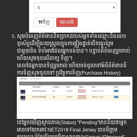
សូមបំពេញព័ត៌មានពិតប្រាកដរបស់អ្នកទាំងឈ្មោះនិងលេខ
ទូរស័ព្ទដើម្បីងាយស្រួលក្នុងកាផ្ទៀងផ្ទាត់បើករង្វាន់រួម
ជាមួយនិង ទំហំអាវដែលអ្នកចង់បាន។ បន្ទាប់ពីបំពេញរួចរាល់
ហើយសូមចុចលើពាក្យ ទិញ។
ពេលដែអ្នកបានទិញរួចរាល់ ហើយចង់ចូលទៅអំពីព័ត៌មានពី
ការទិញសូមចូលទៅ ប្រវិត្តការទិញ(Purchase History)
នៅអ្នកឃើញស្ថានភាព(Status) “Pending”មានន័យថាអ្នក
អាចទៅយកអាវ NET2018 Final Jersey បានពីក្រុម