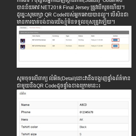
ការងារ។ ប៉ុន្តែបើអ្នកឃើញស្ថានភាព(Status) “Obtained”
បានន័យអាវ NET2018 Final Jersey ត្រូវបើករួចហើយ។
ដូច្នេះសូមរក្សា QR Codeរបស់អ្នកអោយបានល្អ។ បើសិនជា
មានការបាត់បង់ខាងយើងខ្ញុំមិនទទួលខុសត្រូវឡើយ។
សូមចុចលើពាក្យ លំអិត(Detail)នោះ​វានឹងបង្ហាញផ្ទាំងព័ត៌មាន
ជាមួយនឹងQR Codeដូចផ្ទាំងខាងក្រោមនេះ៖