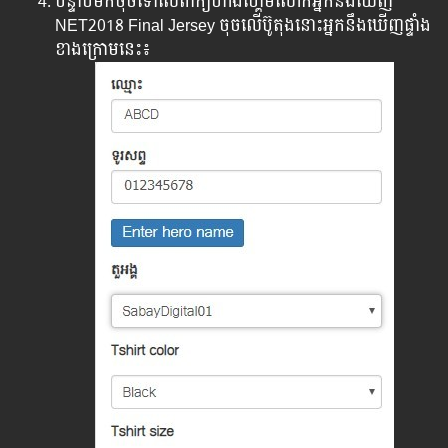
បន្ទាប់មកចុចទៅលើពាក្យហាងហ្គេមលោកអ្នកនឹងឃើញ
NET2018 Final Jersey ចុចលើប៊ូតុងនោះអ្នកនឹងឃើញផ្ទាំង
ខាងក្រោមនេះ៖