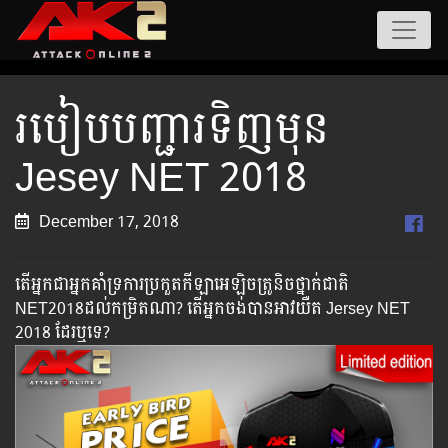
របៀបបញ្ជារទិញមុន
Jesey NET 2018
December 17, 2018
តើអ្នកជាអ្នកគាំទ្រការប្រកួតកីឡាអេឡិចត្រូនិចថ្នាក់ជាតិ
NET2018ដល់កម្រិតណា? តើអ្នកចង់បានអាវយឺត Jersey NET
2018 ដែរឬទេ?