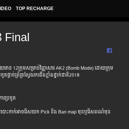
IDEO
TOP RECHARGE
8 Final
ពេញ ដោយ​មាន​ 12ក្រុមសម្រាប់​វិញ្ញាសារ​ AK2 (Bomb Mode) ដោយ​ក្រុម​
​ផ្ដាច់​ព្រ័ត្រ​ស្វែង​រក​ជើង​ខ្លាំង​ថ្នាក់​ជាតិ​​2018
ការប្រកួត
នះការបោះកាក់អាចរើសយក Pick និង Ban map មុនឬរើសពណ៌មុន