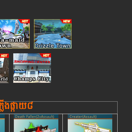
ភ្លើងផ្កាយ៨