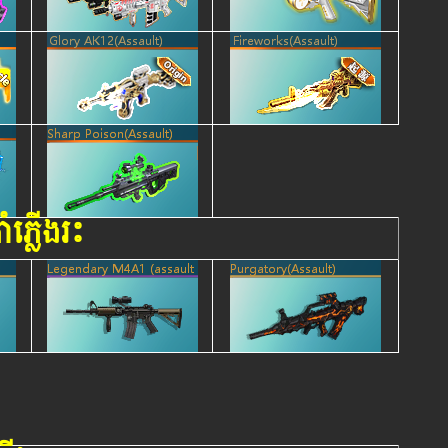
ាំភ្លើងរះ