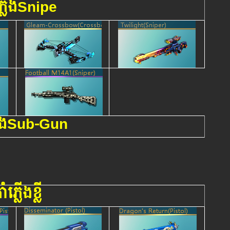
ភ្លើងSnipe
្លើងSub-Gun
ាំភ្លើងខ្លី