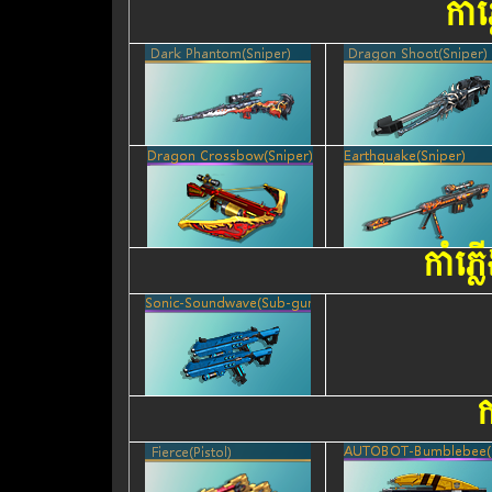
កាំ
កាំភ
ក