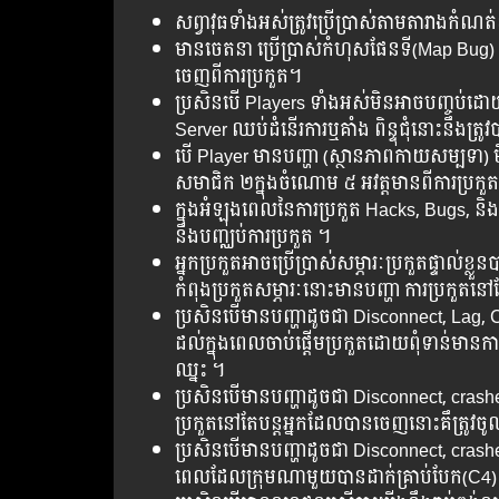
សព្វាវុធទាំងអស់ត្រូវប្រើប្រាស់តាមតារាងកំណ
មានចេតនា ប្រើប្រាស់កំហុសផែនទី(Map Bug) ន
ចេញពីការប្រកួត។
ប្រសិនបើ Players ទាំង​អស់​មិន​អាច​បញ្ចប់​ដោយ
Server ​ឈប់​​​​ដំនើរ​​ការ​​ឬ​គាំង​ ពិន្ទុ​​ជុំ​​នោះ​នឹង​
​បើ​ Player មាន​បញ្ហា (ស្ថានភាពកាយសម្បទា) មិន​អាច
សមាជិក ២ក្នុងចំណោម ៥ អវត្តមានពីការប្រកួ
ក្នុង​អំឡុង​ពេល​នៃ​ការ​ប្រកួត​ Hacks, Bugs, ន
នឹង​បញ្ឈប់​ការ​ប្រកួត​ ។
អ្នក​ប្រកួត​អាច​ប្រើ​ប្រាស់​សម្ភារៈប្រកួត​ផ្ទាល់
កំពុង​ប្រកួតសម្ភារៈ​នោះ​មាន​បញ្ហា​ ការ​ប្រកួត​នៅ​ត
ប្រសិន​បើ​មាន​បញ្ហា​ដូចជា​ Disconnect, Lag, C
ដល់​ក្នុង​ពេលចាប់ផ្ដើម​​ប្រកួត​ដោយ​ពុំទាន់​មាន​ការ​ប
ឈ្នះ​ ។
ប្រសិន​បើ​មាន​បញ្ហា​ដូចជា​ Disconnect, cra
ប្រកួត​នៅ​តែ​បន្ត​​អ្នក​ដែលបានចេញនោះគឹត្រូវ
ប្រសិន​បើ​មាន​បញ្ហា​ដូចជា​ Disconnect, crashes
ពេលដែល​ក្រុម​ណា​មួយបាន​ដាក់​គ្រាប់បែក(C4)​