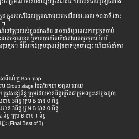
់ឈ្នះថាក្រុមណាមានពង់ឈ្នះច្រើនជាងគេ។បើសិនជាស្មើទៀតយើង
ប្រកួត​ ក្នុង​ករណី​ដែល​ក្រុម​ណាមួយ​មក​យឺត​រយៈពេល​ ១០នាទី​ នោះ​
ះ​ ។
៍​ទៅ​ក្រុម​របស់​ខ្លួន​យ៉ាង​តិច​ ៣០នាទីមុន​ពេល​ការ​ប្រកួត​ចាប់​
ទាន់​បង្ហាញ​ខ្លួន​ ឬមាន​ការ​យឺតយ៉ាវ​នៅ​ពេល​ប្រកួតលើស​ពី​
​ប្រកួត​។ ចំណែក​ឯ​ក្រុម​ម្ខាង​ទៀត​ចាត់​ទុក​ថា​ឈ្នះ​ ហើយ​រង់ចាំ​ការ​
ធ​​រើស​ព័ណ៌​ ឬ​ Ban map
ាម​បែប​ Group stage បែង​ចែក​​ជា ២​ពូល​ ដោយ
វ​សន្សំ​ពិន្ទុ​ ក្រុម​ដែល​មាន​ពិន្ទុ​ច្រើន​ជា​ក្រុម​ឈ្នះ​នៅ​ក្នុង​ពូល​
​បាន​ 3ពិន្ទុ​ ក្រុម​ B បាន ០​ ពិន្ទុ
​បាន​ 3ពិន្ទុ​ ក្រុម​ B បាន ០​ ពិន្ទុ
ិន្ទុ​ ក្រុម​ B បាន 1 ពិន្ទុ
ុ​ឈ្នះ​ (Final Best of 3)