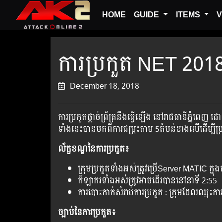
HOME
GUIDE
ITEMS
V
ការ​ប្រកួត​​ NET 201
December 18, 2018
ការ​ប្រកួត​ផ្ដាច់​ព្រ័ត្រ​នឹង​ធ្វើ​ឡើង នៅ​រាជធានីភ្នំ
ទាំង​នេះ​បាន​មក​ពី​ការ​ជម្រុះ​តាម​ 5តំបន់​ខាង​លើ​ដើម្បី​ប្រកួត
ល័ក្ខខណ្ឌនៃ​ការ​ប្រកួត៖
ក្រុមប្រកួតទាំងអស់ត្រូវប្រើServer MATIC ក្នុង
កីឡាករទាំងអស់ត្រូវអាចដើរបាននៅនាទី 2:55
ការបោះកាក់សំរាប់ការប្រកួត : ក្រុមដែលឈ្
ច្បាប់នៃការប្រកួត៖