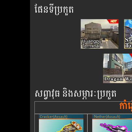
ផែន​ទី​ប្រកួត
សព្វាវុធ និង​សម្ភារៈប្រកួត
កាំ