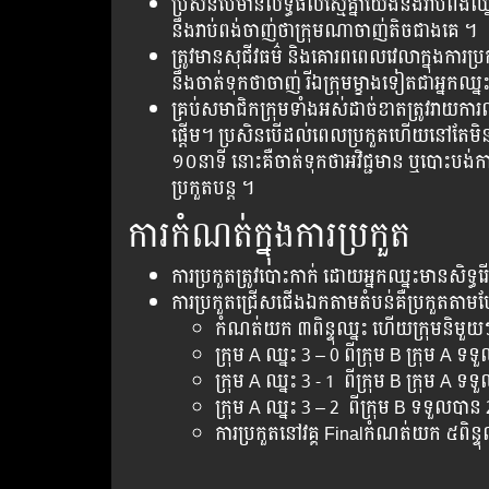
ប្រសិនបើមានលទ្ធផលស្មើគ្នាយើងនឹងរាប់ពង
នឹងរាប់ពង់ចាញ់ថាក្រុមណាចាញ់តិចជាងគេ ។​
ត្រូវ​មាន​សុជីវធម៌​ និងគោរព​ពេលវេលា​ក្នុង​ការ​
នឹង​ចាត់​ទុក​ថា​ចាញ់​ រី​ឯក្រុម​ម្ខាង​ទៀត​ជា​អ្នក​ឈ្ន
គ្រប់​សមាជិក​ក្រុម​ទាំងអស់​ដាច់ខាត​ត្រូវ​រាយ​ការណ
ផ្តើម។ ប្រសិន​បើ​​ដល់​ពេល​ប្រកួត​ហើយ​នៅ​តែមិន​
១០នាទី​ នោះ​គឺ​​ចាត់ទុក​ថាអវិជ្ជមាន ឬ​បោះ​បង់​ការ
ប្រកួត​បន្ត ។
ការ​កំណត់​ក្នុង​ការ​ប្រកួត
ការ​ប្រកួត​ត្រូវ​បោះ​កាក់ ដោយ​អ្នក​ឈ្នះ​មាន​សិទ្
ការ​ប្រកួតជ្រើស​ជើង​ឯក​​តាម​តំបន់​គឺ​ប្រកួត​ត
​កំណត់​យក​ ៣ពិន្ទុ​ឈ្នះ​ ហើយ​ក្រុម​និមួយៗ ត្រូ
ក្រុម​ A ឈ្នះ​ 3 – 0​ ពី​ក្រុម​ B ក្រុម​ A ទទួល
ក្រុម​ A ឈ្នះ 3 -​​ 1 ពី​ក្រុម​ B ក្រុម​ A ទទួល
ក្រុម​ A ឈ្នះ​ 3 – 2 ពី​ក្រុម​ B ទទួល​បាន​ 2 ព
ការ​ប្រកួត​នៅ​វគ្គ​​ Finalកំណត់​យក​ ៥​ពិន្ទ