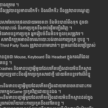
ត់ខាងក្រោម ។
ឹងត្រូវបានព្រមានលើកទី1 និងលើកទី2 នឹងត្រូវ​បាន​បណ្តេញ
​សារ​តែ​ហេតុ​ផល​ដោយ​អចេតនា និង​មិន​បាន​​រំពឹង​ទុក ដូច​ជា
ត្រូវ​បាន​បោះ​បង់​ និង​ការ​ប្រកួត​នឹង​ចាប់​ផ្តើម​ឡើង​វិញ ។
​បន្ត​​ការ​ប្រកួត អ្នក​​រៀប​ចំ​នឹង​​មិន​ទទួល​​ខុស​ត្រូវ​ទេ។ ​
ត​ សមាជិកក្រុមអាចពិចារណាបោះបង់ចោលការប្រកួត ឬបន្ត ។
ិងThird Party Tools ត្រូវបានហាមឃាត់។ ក្រុម​ណា​ដែល​ប្រើ​ប្រាស់​
​ខ្លួន​បាន​ដូច​ជា​ Mouse, Keyboard និង​ Headset ក្នុង​ករណី​ដែល​
ែ​បន្ត​ ។
rashes និង​មាន​បញ្ហា​អ្វី​មួយ​ដែល​កើត​ឡើង​ដោយ​មិន​នឹក​ស្មាន​
្រយុទ្ធ​នោះនឹង​ធ្វើ​ការ​ប្រកួត​សារ​ជាថ្មី​ ដោយ​គិត​បន្ត​ទៅ​លើ​ពិន្ទុ​
shesនិង​មាន​បញ្ហា​អ្វី​មួយ​ដែល​កើត​ឡើង​ដោយមានចេតនានោះការ​
ចូលមកក្នុងGame ​ប្រកួត​វិញ​ដោយខ្លួនឯង ។
និង​មាន​បញ្ហា​អ្វី​មួយ​ដែល​កើត​ឡើង​ដោយ​មិន​នឹក​ស្មាន​ដល់​ក្នុង​
 រួចរាល់ហើយ​នោះការ​ប្រកួត​នឹងនៅតែបន្ដ ។