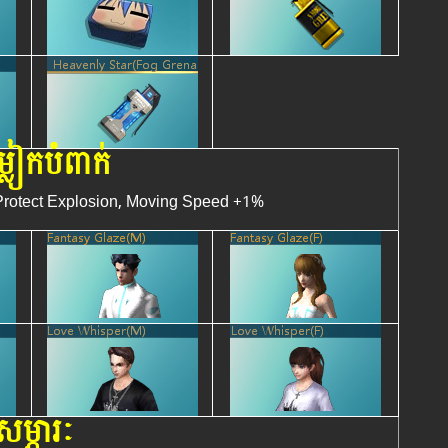
លៀកបំពាក់
Protect Explosion, Moving Speed +1%
សម្ភារៈ