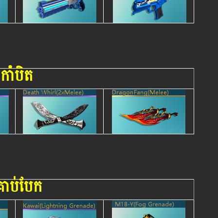
កាំបិត
្រាប់បែក