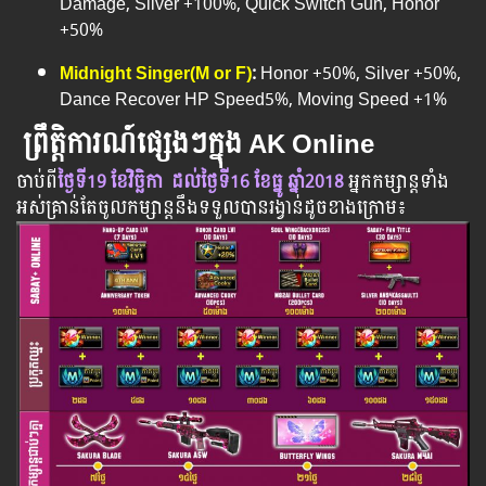
Damage, Silver +100%, Quick Switch Gun, Honor
+50%
Midnight Singer(M or F)
:
Honor +50%, Silver +50%,
Dance Recover HP Speed5%, Moving Speed +1%
ព្រឹត្តិការណ៍ផ្សេងៗក្នុង AK Online
ចាប់​ពី
ថ្ងៃ​ទី19 ខែ
វិច្ឆិកា
ដល់​ថ្ងៃ​ទី16 ខែធ្នូ ឆ្នាំ2018
អ្នក​កម្សាន្ដ​ទាំង
អស់​គ្រាន់​តែ​ចូល​កម្សាន្ដ​នឹង​ទទួល​បាន​រង្វាន់​ដូចខាងក្រោម​៖