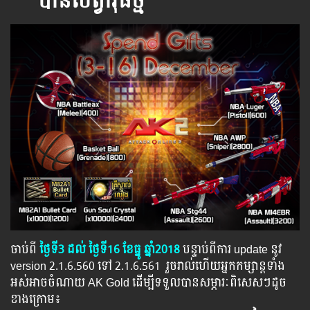
បានសព្វាវុធថ្មី
ចាប់ពី
ថ្ងៃទី3 ដល់ ថ្ងៃទី16 ខែធ្នូ ឆ្នាំ2018
បន្ទាប់​​ពី​​ការ ​update ​នូវ ​
version 2.1.6.560 ទៅ​ 2.1.6.561 រួចរាល់ហើយអ្នកកម្សាន្ដទាំង
អស់អាចចំណាយ AK Gold ដើម្បីទទួលបានសម្ភារៈពិសេសៗដូច
ខាងក្រោម៖