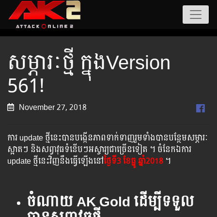
សម្ភារៈថ្មី ក្នុងVersion
561!
November 27, 2018
ការ update ថ្មីនេះបានបង្កើនភាពទាក់ទាញរួមទាំងបានបន្ថែមសម្ភារៈ
ស្អាតៗ និងសព្វាវុធទំនើបៗអស្ចារ្យជាច្រើនទៀត ។ ចំនែកឯការ
update ថ្មីនេះវិញនឹងធ្វើឡើងនៅ
ថ្ងៃទី3 ខែធ្នូ ឆ្នាំ2018
។
ចំណាយ
AK Gold ដើម្បីទទួល