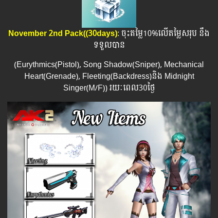
November 2nd Pack(
(30days)
: ចុះតម្លៃ10%លើតម្លៃសរុប នឹង
ទទួលបាន
(Eurythmics(Pistol), Song Shadow(Sniper), Mechanical
Heart(Grenade), Fleeting(Backdress)និង Midnight
Singer(M/F)) រយៈពេល​​30ថ្ងៃ