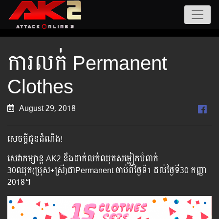
ការលក់ Permanent
Clothes
August 29, 2018
សេចក្តីជូនដំណឹង!
សេវាកម្សាន្ត AK2 នឹងដាក់លក់ឈុតសម្លៀកបំពាក់
30ឈុត(ប្រុស+ស្រី)ជាPermanent ចាប់ពីថ្ងៃទី1 ដល់ថ្ងៃទី30 កញ្ញា
2018។