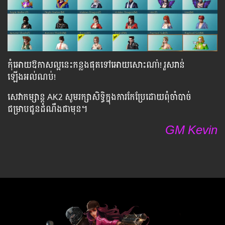
កុំអោយឱកាសល្អនេះកន្លងផុតទៅអោយសោះណា៎! រួសរាន់
ឡើងអល់ណប់!
សេវាកម្សាន្ត AK2 សូមរក្សាសិទ្ធិក្នុងការកែប្រែដោយពុំចាំបាច់
ជម្រាបជូនដំណឹងជាមុន។
GM Kevin