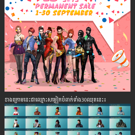
ខាងក្រោមនេះជាឈ្មោះសម្លៀកបំពាក់ទាំង30ឈុតនេះ៖