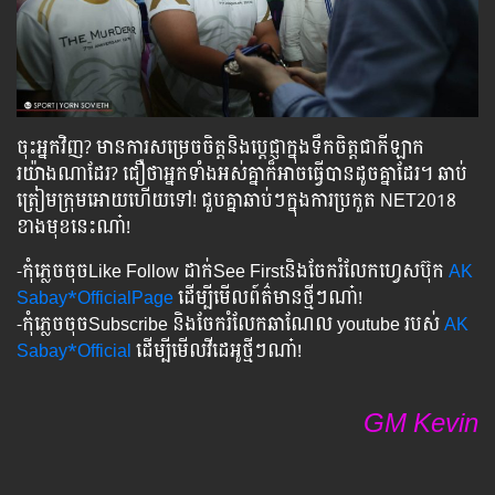
ចុះអ្នកវិញ? មានការសម្រេចចិត្តនិងប្តេជ្ញាក្នុងទឹកចិត្តជាកីឡាក
រយ៉ាងណាដែរ? ជឿថាអ្នកទាំងអស់គ្នាក៏អាចធ្វើបានដូចគ្នាដែរ។ ឆាប់
ត្រៀមក្រុមអោយហើយទៅ! ជួបគ្នាឆាប់ៗក្នុងការប្រកួត NET2018 ​
ខាងមុខនេះណា៎!
-កុំភ្លេចចុចLike​ Follow ដាក់See Firstនិងចែករំលែកហ្វេសប៊ុក
AK
Sabay*OfficialPage
ដើម្បីមើលព៍ត៌មានថ្មីៗណា៎!
-កុំភ្លេចចុចSubscribe និងចែករំលែកឆាណែល youtube របស់
AK
Sabay*Official
ដើម្បីមើលវីដេអូថ្មីៗណា៎!
GM Kevin