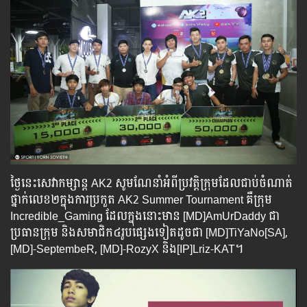
ថ្ងៃនេះសេវាកម្សាន្ត AK2 សូមណែនាំអំពីប្រវត្តិក្រុមដែលជាប់ចំណាត់
ថ្នាក់លេខ២ក្នុងការប្រកួត AK2 Summer Tournament គឺក្រុម
Incredible_Gaming ដែលក្នុងនោះមាន [MD]AmUrDaddy ជា
ប្រធានក្រុម និងសមាជិក៤រូបផ្សេងទៀតដូចជា [MD]TiYaNo[SA],
[MD]-SeptembeR, [MD]-RozyX និង[IP]Lriz-KAT។