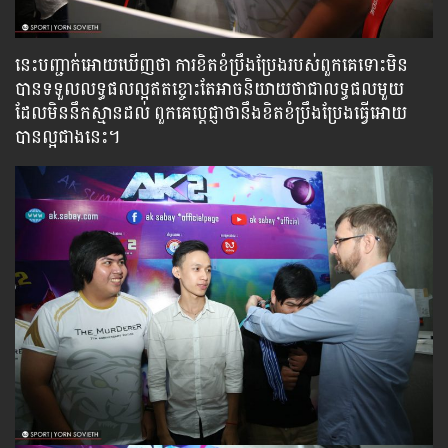
នេះបញ្ជាក់អោយឃើញថា ការខិតខំប្រឹងប្រែងរបស់ពួកគេទោះមិន
បានទទួលលទ្ធផលល្អឥតខ្ចោះតែអាចនិយាយថាជាលទ្ធផលមួយ
ដែលមិននឹកស្មានដល់ ពួកគេប្តេជ្ញាថានឹងខិតខំប្រឹងប្រែងធ្វើអោយ
បានល្អជាងនេះ។