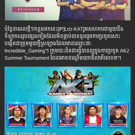
ប៉ុន្តែនាពេលថ្មីៗកន្លងមកនេះ[IP]Lriz-KATរួមសហការជាមួយនឹង
កីឡាករ៤រូបផ្សេងទៀតដែលមិនធ្លាប់បានចូលរួមការប្រកួតសោះ
បង្កើតជាក្រុមមួយថ្មីស្រឡាងដែលមានឈ្មោះថា
Incredible_Gaming។ ក្រុមនេះពិតជាធ្វើបានល្អក្នុងការប្រកួត AK2
Summer Tournament ដែលអាចដណ្តើមយកជីលាភីលេខ២។