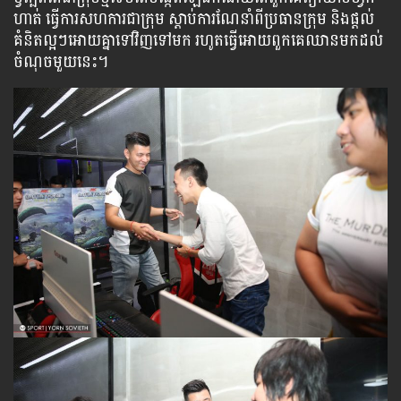
ហាត់ ធ្វើការសហការជាក្រុម ស្តាប់ការណែនាំពីប្រធានក្រុម និងផ្តល់
គំនិតល្អៗអោយគ្នាទៅវិញទៅមក រហូតធ្វើអោយពួកគេឈានមកដល់
ចំណុចមួយនេះ។