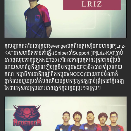
គួរបញ្ជាក់ផងដែរថាក្រុមRevengerមកពីខេត្តសៀមរាបមាន[IP]Lriz-
KATជាសមាជិកកាន់កាំភ្លើងSniperចាំSupport [IP]Lriz-KATធ្លាប់
បានចូលរួមការប្រកួតNET2017ដែលការប្រកួតនេះត្រូវបានរៀបចំ
ដោយសហព័ន្ធកីឡាអេឡិចត្រូនិចកម្ពុជា(EFC)និងបានគាំទ្រដោយ
គណៈកម្មាធិការជាតិអូឡាំពិកកម្ពុជា(NOCC)ដោយជាប់ចំណាត់
ថ្នាក់លេខមួយប្រចាំតំបន់ហើយបន្តមកប្រកួតវគ្គផ្តាច់ព្រ័ត្រនៅភ្នំពេញ
តែជាអកុសលក្រុមនោះបានធា្លក់ក្នុងវគ្គជម្រុះ១៦ក្រុម។