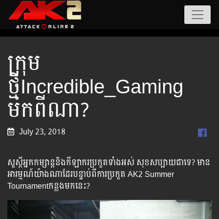
ក្រុម
ថ្មីIncredible_Gaming
មកពីណា?
July 23, 2018
សួស្តីអ្នកកម្សាន្តនិងកីឡាករប្រកួតទាំងអស់ សុខសប្បាយជាទេ? មាន
អារម្មណ៍យ៉ាងណាដែរបន្ទាប់ពីការប្រកួត AK2 Summer
Tournamentកន្លងមកនេះ?