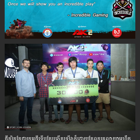
ថ្វីត្បិតតែជាក្រុមថ្មីទើបតែបង្កើតឡើងក៏ដោយតែពួកគេព្យាយាមហ្វឹក