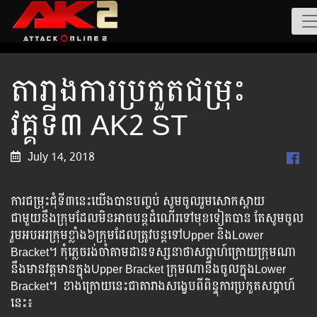
តារាងការប្រកួតជម្រុះ
វគ្គទី៣ AK2 ST
July 14, 2018
ការជម្រុះជុំទី៣នេះយើងបានបញ្ចប់ សូមចូលរួមសោកស្តាយ
ជាមួយនឹងក្រុមដែលមិនអាចបន្តដំណើរទៅមុខទៀតបាន តែសូមចូល
រួមអបអរក្រុមខ្លាំង៦ក្រុមដែលត្រូវបន្តទៅUpper និងLower
Bracket។ កុំភ្លេចរង់ចាំតាមដានទស្សនាថាសប្តាហ៍ក្រោយក្រុមណា
នឹងមានវត្តមានក្នុងUpper Bracket ក្រុមណានឹងចូលក្នុងLower
Bracket។ ខាងក្រោយនេះជាតារាងសង្ខេបពីពិន្ទុការប្រកួតសប្តាហ៍
នេះ៖