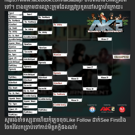
ទៅ។ ខាងក្រោមជាឈ្មោះក្រុមដែលត្រូវប្រកួតនៅសប្តាហ៍ក្រោយ៖
សូមរង់ចាំទស្សនាហើយកុំភ្លេចចុចLike​ Follow ដាក់See Firstនិង
ចែករំលែកប្រាប់ទៅកាន់មិត្តភក្តិផងណា៎!