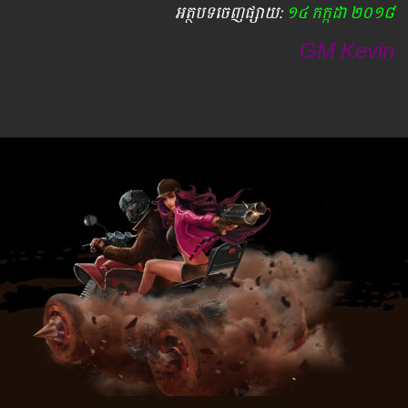
អត្ថបទ​ចេញ​ផ្សាយ​:
១៤ កក្កដា ២០១៨
GM Kevin