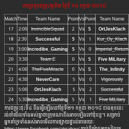
ការប្រកួតជម្រុះវគ្គទី៣ ថ្ងៃទី ១៤-កក្កដា-២០១៨
Match
Time
Team Name
Point
Vs
Point
Team Name
17
2:00
InvincibleSquad
2
Vs
5
OrtJesKlach
18
2:30
Successful
5
Vs
1
Kur_Oy_Klach
19
3:00
Incredibe_Gaming
5
Vs
0
Imperial_Return
20
3:30
Team E
0
Vs
5
Five MiLitary
21
4:00
TheFiveMiracle
0
Vs
5
The_Infinity
22
4:30
NeverCare
5
Vs
0
Vigorously
23
5:00
OrtJesKlach
5
Vs
2
Successful
24
5:30
Incredibe_Gaming
5
Vs
1
Five MiLitary
ការជម្រុះជុះទី៤ នឹងធ្វើឡើងនៅថ្ងៃទី២១ កក្កដា ២០១៨ ខាងមុខនេះ
រង់ចាំមើលទាំងអស់គ្នាថាក្រុមណានឹងអាចឡើងទៅជុំបន្ត។ សម្រាប់
អ្នកគាំទ្រទាំងអស់អាចមើលការផ្សាយផ្ទាល់តាមរយៈ
https://www.facebook.com/aksabay/ ចាប់ពីម៉ោង២រសៀលត