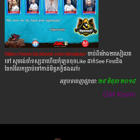
https://www.facebook.com/aksabay/
ចាប់ពីម៉ោង២រសៀលត
ទៅ សូមរង់ចាំទស្សនាហើយកុំភ្លេចចុចLike ដាក់See Firstនិង
ចែករំលែកប្រាប់ទៅកាន់មិត្តភក្តិផងណា៎!
អត្ថបទ​ចេញ​ផ្សាយ​:
២៩ មិថុនា ២០១៨
GM Kevin