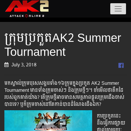
ក្រុមប្រកួតAK2 Summer
Tournament
July 3, 2018
មកស្គាល់ក្រុមបុរសសង្ហារទាំង១៦ក្រុមក្នុងប្រកួត AK2 Summer
Tournament មានទាំងក្រុមចាស់ៗ និងក្រុមថ្មីៗ។​ ចាំមើលថាតឹកដៃ
របស់ពួកគាត់យ៉ាង? តើក្រុមថ្មីអាចមានសមត្ថភាពផ្តួលក្រុមជើងចាស់
បានទេ? ឬក៏ក្រុមចាស់នៅតែកាន់បានដំណែងជើងឯក?
ការប្រកួតនេះ
នឹងធ្វើការផ្សាយ
ផ្ទាល់តាមរយៈ