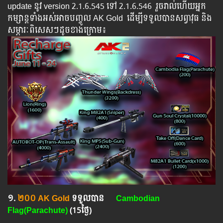
update ​នូវ ​version 2.1.6.545 ទៅ​ 2.1.6.546 ​ រួច​​រាល់​​ហើយ​​អ្នក​​
កម្សាន្ដ​​ទាំង​​អស់​​អាច​​បញ្ចូល​ AK Gold ​​ ​ដើម្បី​​ទទួល​​បាន​សព្វាវុធ​ និង​​
សម្ភារៈ​ពិសេស​ៗ​ដូច​ខាង​ក្រោម៖​
១.​
២០០ AK Gold
ទទួលបាន
Cambodian
Flag(Parachute)
(15ថ្ងៃ)