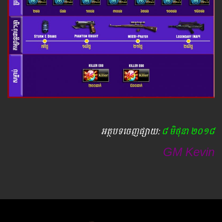
អត្ថបទ​ចេញ​ផ្សាយ​:
៨ មិថុនា ២០១៨
GM Kevin