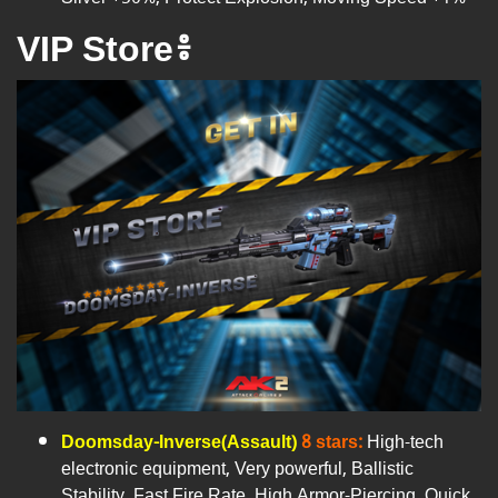
VIP Store៖
Doomsday-Inverse(Assault)
8 stars:
High-tech
electronic equipment, Very powerful, Ballistic
Stability, Fast Fire Rate, High Armor-Piercing, Quick