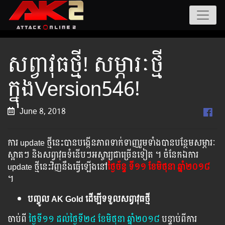
សព្វាវុធថ្មី! សម្ភារៈថ្មី
ក្នុងVersion546!
June 8, 2018
ការ update ថ្មីនេះបានបង្កើនភាពទាក់ទាញរួមទាំងបានបន្ថែមសម្ភារៈ
ស្អាតៗ និងសព្វាវុធទំនើបៗអស្ចារ្យជាច្រើនទៀត ។ ចំនែកឯការ
update ថ្មីនេះវិញនឹងធ្វើឡើងនៅ
ថ្ងៃច័ន្ទ ទី១១ ខែមិថុនា ឆ្នាំ២០១៨
។
បញ្ចូល AK Gold ដើម្បីទទួលសព្វាវុធថ្មី
ចាប់ពី ​​
ថ្ងៃ​ទី១១ ​​ដល់​ថ្ងៃ​ទី២៤ ខែមិថុនា ឆ្នាំ២០១៨
បន្ទាប់​​ពី​​ការ ​