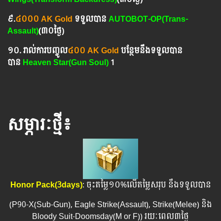
៩.
៤០០០ AK Gold
ទទួលបាន
AUTOBOT-OP(Trans-
Assault)
(៣០ថ្ងៃ)
១០. រាល់ការបញ្ចូល
៤០០ AK Gold
បន្ថែមនឹងទទួលបាន
បាន
Heaven Star(Gun Soul)
1
សម្ភារៈថ្មី៖
Honor Pack(3days)
: ចុះតម្លៃ១០%លើតម្លៃសរុប នឹងទទួលបាន
(P90-X(Sub-Gun),​ Eagle Strike(Assault), Strike(Melee) និង
Bloody Suit-Doomsday(M or F)) រយៈពេល​៣ថ្ងៃ