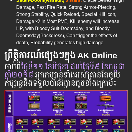
Satan-Doom(Assault)
8 stars:
Oracle Series, High
Damage, Fast Fire Rate, Strong Armor-Piercing,
Strong Stability, Quick Reload, Special Kill Icon,
Damage x2 in Most PVE, Kill enemy will increase
HP, with Bloody Suit-Doomsday, and Bloody
Doomsday(Backdress), Can trigger the effects of
death, Probability generates high damage
ព្រឹត្តិការណ៍ផ្សេងៗក្នុង AK Online
ចាប់​ពី
​ថ្ងៃ​ទី១១ ខែ
មិថុនា
ដល់​ថ្ងៃ​ទី៩ ខែកក្កដា
ឆ្នាំ​២០១៨
អ្នក​កម្សាន្ដ​ទាំងអស់​គ្រាន់​តែ​ចូល​
កម្សាន្ដ​នឹង​ទទួល​បាន​រង្វាន់​ដូចខាងក្រោម​៖