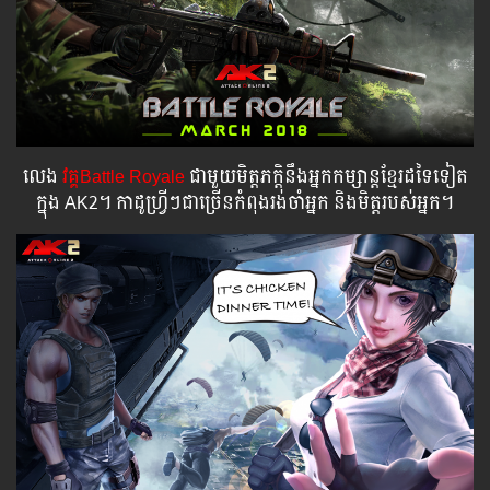
លេង
វគ្គBattle Royale
ជាមួយមិត្តភក្តិនឹងអ្នកកម្សាន្តខ្មែរដទៃទៀត
ក្នុង AK2។ កាដូហ្វ្រីៗជាច្រើនកំពុងរង់ចាំអ្នក និងមិត្តរបស់អ្នក។