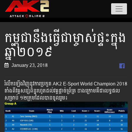
កម្ពុជានឹងធ្វើជាម្ចាស់ផ្ទះក្នុង
ឆ្នាំ២០១៩
January 23, 2018
រំលឹកឡើងវិញនូវការប្រកួត AK2 E-Sport World Champion 2018
តាំងពីវគ្គសន្សំពិន្ទុរហូតដល់វគ្គផ្តាច់ព្រ័ត្រ ខាងក្រោមគឺជាលទ្ធផល
សម្រាប់ ១២ក្រុមដែលបានចូលរួម៖