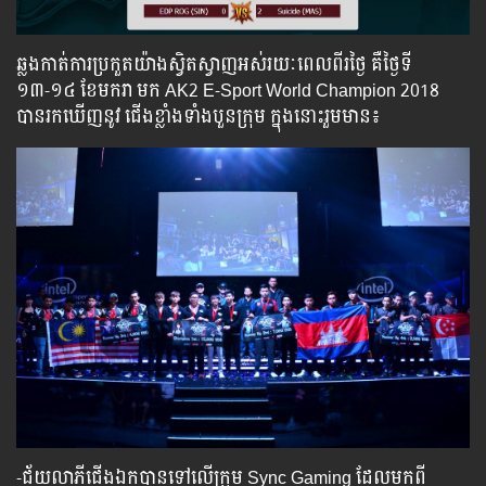
ឆ្លងកាត់ការប្រកួតយ៉ាងស្វិតស្វាញអស់រយៈពេលពីរថ្ងៃ​ គឺថ្ងៃទី
១៣-១៤ ខែមករា មក AK2 E-Sport World Champion 2018
បានរកឃើញនូវ ជើងខ្លាំងទាំងបួនក្រុម ក្នុងនោះរួមមាន៖
-ជ័យលាភីជើងឯកបានទៅលើក្រុម​ Sync Gaming​ ដែលមកពី