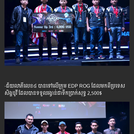
-ជ័យលាភីលេខ៤ បានទៅលើក្រុម​ EDP ROG​ ដែលមកពីប្រទេស
សិង្ហបូវី ដែលបានទទួលរង្វាន់ជាទឹកប្រាក់សុទ្ធ 2,500$