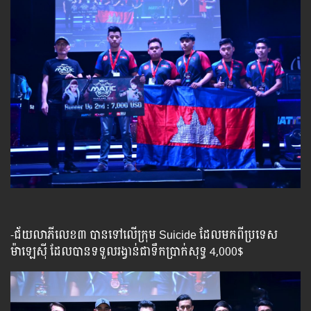
-ជ័យលាភីលេខ៣ បានទៅលើក្រុម​ Suicide​ ដែលមកពីប្រទេស
ម៉ាឡេស៊ី ដែលបានទទួលរង្វាន់ជាទឹកប្រាក់សុទ្ធ 4,000$