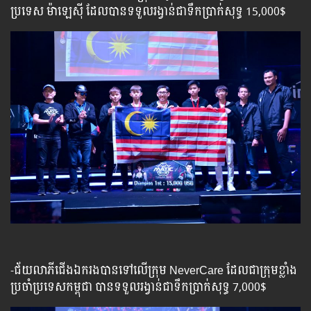
ប្រទេស ម៉ាឡេស៊ី ដែលបានទទួលរង្វាន់ជាទឹកប្រាក់សុទ្ធ 15,000$
-ជ័យលាភីជើងឯករងបានទៅលើក្រុម​ NeverCare​ ដែលជាក្រុមខ្លាំង
ប្រចាំប្រទេសកម្ពុជា បានទទួលរង្វាន់ជាទឹកប្រាក់សុទ្ធ 7,000$