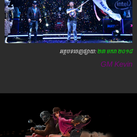
អត្ថបទ​ចេញ​ផ្សាយ​:
២៣ មករា ២០១៨
GM Kevin