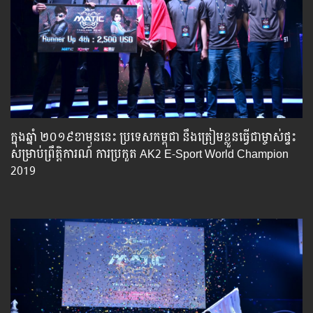
ក្នុងឆ្នាំ ២០១៩​ខាមុននេះ ប្រទេសកម្ពុជា នឹងត្រៀមខ្លួនធ្វើជាម្ចាស់ផ្ទះ
សម្រាប់ព្រឹត្តិការណ៍ ការប្រកួត AK2 E-Sport World Champion
2019