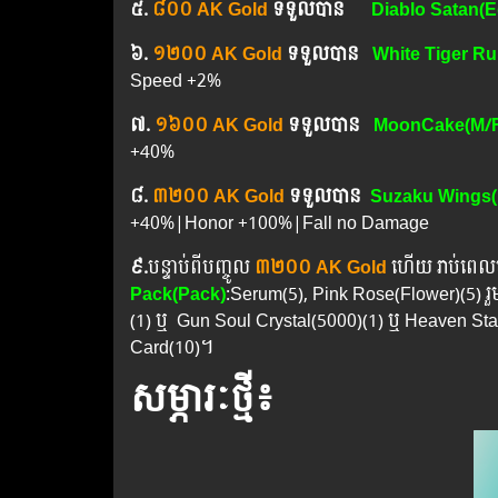
៥.​
៨០០ AK Gold
ទទួលបាន
Diablo Satan(E
៦.​
១២០០ AK Gold
ទទួលបាន
White Tiger Ru
Speed +2%
៧. ​
១៦០០ AK Gold
ទទួលបាន
MoonCake(M/F
+40%
៨.
៣២០០ AK Gold
ទទួលបាន
Suzaku Wings(
+40%|Honor +100%|Fall no Damage
៩.
បន្ទាប់ពីបញ្ចូល
៣២០០ AK Gold
ហើយ រាប់ពេលប
Pack(Pack)
:Serum(5), Pink Rose(Flower)(5) 
(1) ឬ Gun Soul Crystal(5000)(1) ឬ Heaven Sta
Card(10)។
សម្ភារៈថ្មី៖