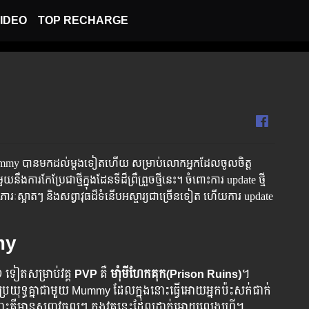
IDEO
TOP RECHARGE
​Mummy ​បាន​មក​ដល់​ម្តង​ទៀត​ហើយ​​ ​សម្រាប់​លោក​អ្នក​ដែល​ចូល​ចិត្ត​
ថ្មី​ក្នុង​ដែន​ទី​​ដ៏​​ព្រឺ​ព្រួច​ថ្មី​នេះ​​។ ​​​​​​​​​​​​ចំពោះ​​​​​​​​​ការ​​​​​​ ​​update​ ​​​​​ថ្មី​​​​​
​​បន្ថែម​​សំភារៈ​​​ស្អាត​​​ៗ ​​និង​​​​សព្វាវុធ​​​ដ៏​​​ទំនើប​​​​​​អស្ចារ្យ​​​ជា​​​​​ច្រើន​​​​ទៀត​​ ហើយ​​​ការ​ update​
mmy
​១ ទៀត​សម្រាប់​វគ្គ​
PVP
គឺ
មាំុមីហែកគុក(Prison Ruins)
។ ​
ើ​ការ​​ ប្រយុទ្ធ​​​គ្នា​​​​ជា​មួួយ​ Mummy ​ដែល​ក្នុង​នោះ​ធ្វើ​អោយ​អ្នក​ប៉ះសក់​ជាក់​
ោះគឺមានសព្វាវុធល្អៗ ក្នុងវគ្គនេះដែលដាក់អោយលេងហ្រ្វី។