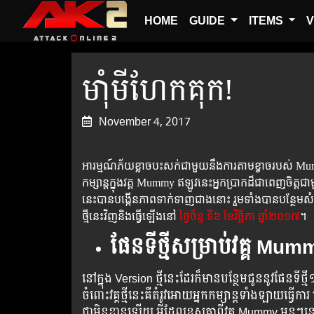
HOME
GUIDE
ITEMS
V
មាំុមីហែកគុក!
November 4, 2017
អារម្មណ៍​ភ័យ​ខ្លាច​​បះ​​សក់​ជា​មួយ​នឹង​ការ​តាម​ខ្វាច​របស់ 
កម្សាន្ត​ក្នុង​​វគ្គ ​Mummy​ ​ឥឡូវ​នេះ​អ្នក​ប្រាកដ៏​ជា​ពេញ​ចិត្ត​ជា​មួយ​នឹង​ការ​កែ​ប្រែ​ជា​
នេះ​​​​​បាន​​​​​​បង្កើន​​​​​​​ភាព​​​​​​​​​ទាក់​​​​​ទាញ​​​​​​ជាង​​​នោះ​​​ ​រួម​​​ទាំង​​​​​បាន​​​​
​​ថ្មី​​នេះ​​​​វិញ​​​​និង​​​​ធ្វើ​​​​ឡើង​​​នៅ​​
ថ្ងៃ​​​​ច័ន្ទ ​​ទី៦ ខែវិច្ឆិកា ​ឆ្នាំ២០១៧
​។
ផែនទីថ្មីសម្រាប់វគ្គ​​ Mu
នៅក្នុង Version ថ្មី​នេះ​ដែរ​ក៏​មាន​បន្ថែម​ជូន​នូវ​ផែន​ទីថ្មី
ចំពោះ​វគ្គ​ថ្មី​នេះ​គឺ​​តំរូវ​​អោយ​​អ្នក​​​កម្សាន្ត​​​ទាំង​​ឡាយ​​​ធ្វ
ជា​មិន​ខាន​ឡើយ​ អ្វីដែលខុសគ្នាពីវគ្គ Mummy មុនៗន