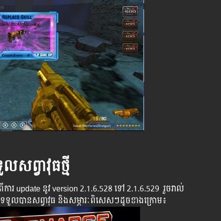
លសព្វាវុធថ្មី
​ពី​​ការ ​update ​នូវ ​version 2.1.6.528 ទៅ​ 2.1.6.529 ​ រួច​​រាល់​​
ម្បី​​ទទួល​​បាន​សព្វាវុធ​ និង​​សម្ភារៈ​ពិសេស​ៗ​ដូច​ខាង​ក្រោម៖​