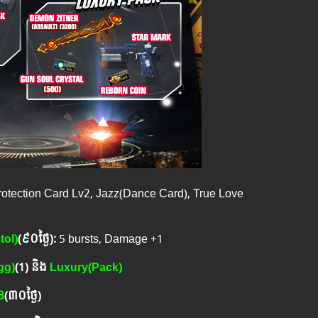
rotection Card Lv2, Jazz(Dance Card), True Love
tol)
(
៩០ថ្ងៃ
):
5 bursts, Damage +1
gg)
(1) និង
Luxury(Pack)
3
(៣០ថ្ងៃ)