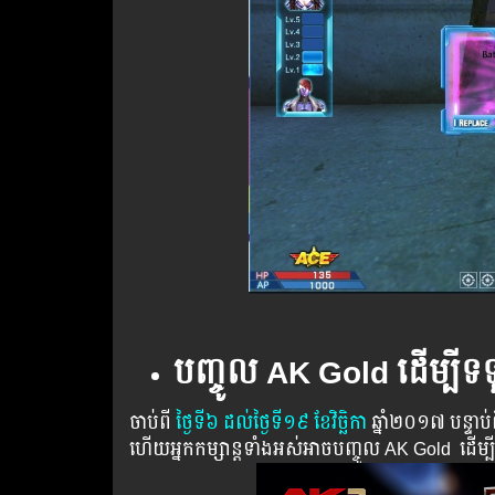
បញ្ចូល AK Gold ដើម្បីទទួ
ចាប់ពី ​​
ថ្ងៃ​ទី៦​ ​​ដល់​ថ្ងៃ​ទី១៩ ខែ​វិច្ឆិកា
​​ឆ្នាំ២០១៧ បន្ទាប់​
ហើយ​​អ្នក​​កម្សាន្ដ​​ទាំង​​អស់​​អាច​​បញ្ចូល​ AK Gold ​​ ​ដើ