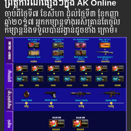
ព្រឹត្តិការណ៍ផ្សេងៗក្នុង AK Online
ចាប់​ពី​ថ្ងៃ​ទី​​៧ ខែសីហា ដល់​ថ្ងៃ​ទី៣ ខែកញ្ញា
ឆ្នាំ​២០១៧ អ្នក​កម្សាន្ដ​ទាំងអស់​គ្រាន់​តែ​ចូល​
កម្សាន្ដ​នឹង​ទទួល​បាន​រង្វាន់​ដូចខាង ​ក្រោម​៖