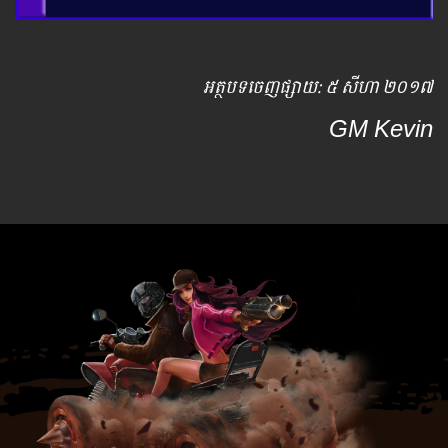
អត្ថបទ​ចេញ​ផ្សាយ​: ៥ សីហា ២០១៧
GM Kevin