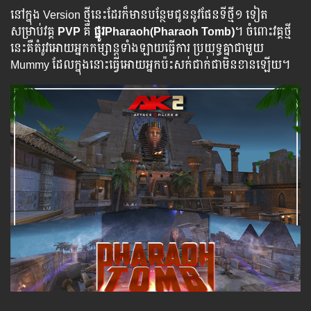
នៅក្នុង Version ថ្មី​នេះ​ដែរ​ក៏​មាន​បន្ថែម​ជូន​នូវ​ផែន​ទីថ្មី​១ ទៀត​
សម្រាប់​វគ្គ​
PVP
គឺ
ផ្នូរPharaoh(Pharaoh Tomb)
។ ​ចំពោះ​វគ្គ​ថ្មី​
នេះ​គឺ​​តំរូវ​​អោយ​​អ្នក​​​កម្សាន្ត​​​ទាំង​​ឡាយ​​​ធ្វើ​ការ​​ ប្រយុទ្ធ​​​គ្នា​​​​ជា​មួួយ​
Mummy ​ដែល​ក្នុង​នោះ​ធ្វើ​អោយ​អ្នក​ប៉ះសក់​ជាក់​ជា​មិន​ខាន​ឡើយ។​