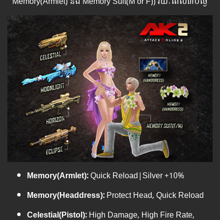
Memory(Armlet) និង Memory Suit(M or F)​)​ រយៈពេល​​៣០ថ្ងៃ
Memory(Armlet):
Quick Reload|Silver +10%
Memory(Headdress):
Protect Head, Quick Reload
Celestial(Pistol):
High Damage, High Fire Rate,