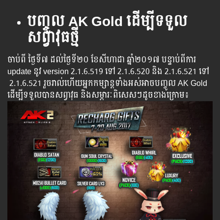
បញ្ចូល AK Gold ដើម្បីទទួល
សព្វាវុធថ្មី
ចាប់ពី ​​ថ្ងៃ​ទី៧​ ​​ដល់​ថ្ងៃ​ទី២០ ខែ​សីហាដា ​​ឆ្នាំ២០១៧ បន្ទាប់​​ពី​​ការ ​
update ​នូវ ​version 2.1.6.519 ទៅ​ 2.1.6.520 ​និង 2.1.6.521 ទៅ​
2.1.6.521 រួច​​រាល់​​ហើយ​​អ្នក​​កម្សាន្ដ​​ទាំង​​អស់​​អាច​​បញ្ចូល​ AK Gold ​​ ​
ដើម្បី​​ទទួល​​បាន​សព្វាវុធ​ និង​​សម្ភារៈ​ពិសេស​ៗ​ដូច​ខាង​ក្រោម៖​