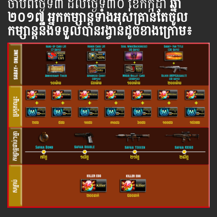
ចាប់​ពី​ថ្ងៃ​ទី​​៣ ដល់​ថ្ងៃ​ទី៣០ ខែកក្កដា
ឆ្នាំ​
២០១៧
អ្នក​កម្សាន្ដ​ទាំងអស់​គ្រាន់​តែ​ចូល​
កម្សាន្ដ​នឹង​ទទួល​បាន​រង្វាន់​ដូចខាងក្រោម​៖