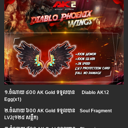
១.​
ចំណាយ
៤០០ AK Gold ទទួលបាន
Diablo AK12
Egg(x1)
២.​
ចំណាយ ៦០០ AK Gold ទទួលបាន Soul Fragment
LV2
(១២៥ សន្លឹក)