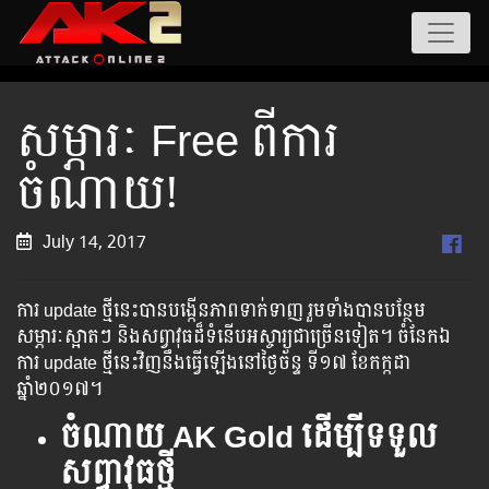
សម្ភារៈ Free ពីការ
ចំណាយ!
July 14, 2017
ការ ​​update​ ​​​​​​ថ្មី​​​​​​នេះ​​​​​​បាន​​​​​​​បង្កើន​​​​​​​​ភាព​​​​​​​​​​ទាក់​​​​​​ទាញ​​​​​​​​​​ ​​រួម​​​ទាំង​​​​​​បាន​​​​​​​បន្ថែម​​​​
សម្ភារៈ​​​​ស្អាត​​​ៗ​ ​​និង​​​​​សព្វាវុធ​​​​ដ៏​​​​ទំនើប​​​​​​​អស្ចារ្យ​​​​​ជា​​​​​​ច្រើន​​​​​ទៀត​​​។ ចំនែក​​​ឯ​​​
ការ​ update​ ​​ថ្មី​​នេះ​​​​វិញ​​​​នឹង​​​​ធ្វើ​​​​ឡើង​​​នៅ​​ថ្ងៃ​​ច័ន្ទ ​​ទី១៧ ខែកក្កដា
ឆ្នាំ២០១៧​។
ចំណាយ
AK Gold ដើម្បីទទួល
សព្វាវុធថ្មី