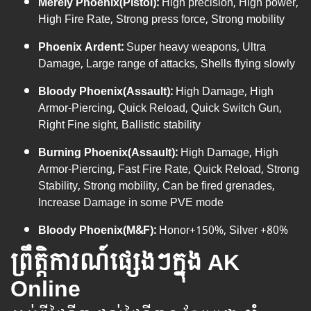
Merely Phoenix(Pistol):
High precision, High power,
High Fire Rate, Strong press force, Strong mobility
Phoenix Ardent:
Super heavy weapons, Ultra
Damage, Large range of attacks, Shells flying slowly
Bloody Phoenix(Assault):
High Damage, High
Armor-Piercing, Quick Reload, Quick Switch Gun,
Right Fine sight, Ballistic stability
Burning Phoenix(Assault):
High Damage, High
Armor-Piercing, Fast Fire Rate, Quick Reload, Strong
Stability, Strong mobility, Can be fired grenades,
Increase Damage in some PVE mode
Bloody Phoenix(M&F):
Honor+150%, Silver +80%
ព្រឹត្តិការណ៍ផ្សេងៗក្នុង AK
Online