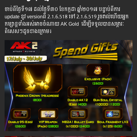
ចាប់​ពី​ថ្ងៃ​ទី​​១៧ ដល់​​​ថ្ងៃទី​​៣០ ខែកក្កដា ​ឆ្នាំ​២០១៧ បន្ទាប់​​ពី​​ការ ​
update ​នូវ ​versionពី 2.1.6.518 ទៅ​ 2.1.6.519 រួច​​រាល់​​ហើយ​​អ្នក​​
កម្សាន្ដ​​ទាំង​​អស់​​អាច​​ចំណាយ​ AK Gold ​​ ​ដើម្បី​​ទទួល​​បាន​​​​សម្ភារៈ​
ពិសេស​ៗ​ដូច​ខាង​ក្រោម៖