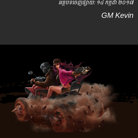
អត្ថបទ​ចេញ​ផ្សាយ​: ១៤ កក្កដា ២០១៧
GM Kevin