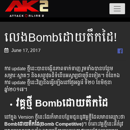
លេងBombដោយតឹកដៃ!
June 17, 2017
ការ ​​update​ ​​​​​​ថ្មី​​​​​​នេះ​​​​​​បាន​​​​​​​បង្កើន​​​​​​​​ភាព​​​​​​​​​​ទាក់​​​​​​ទាញ​​​​​​​​​​ ​​រួម​​​ទាំង​​​​​​បាន​​​​​​​បន្ថែម​​​​
សម្ភារៈ​​​​ស្អាត​​​ៗ​ ​​និង​​​​​សព្វាវុធ​​​​ដ៏​​​​ទំនើប​​​​​​​អស្ចារ្យ​​​​​ជា​​​​​​ច្រើន​​​​​ទៀត​​​។ ចំនែក​​​ឯ​​​
ការ​ update​ ​​ថ្មី​​នេះ​​​​វិញ​​​​នឹង​​​​ធ្វើ​​​​ឡើង​​​នៅ​​ថ្ងៃ​​អង្គារ៍ ​​ទី២០ ខែមិថុនា
ឆ្នាំ២០១៧​។
វគ្គថ្មី Bombដោយតឹកដៃ
នៅក្នុង Version ថ្មី​នេះ​ដែរ​ក៏​មាន​បន្ថែម​ជូន​នូវ​វគ្គថ្មីដែលមានឈ្មោះថា
Bombដោយតឹកដៃ(Bomb Competitive)
។ ​​ចំពោះ​វគ្គ​ថ្មី​នេះ​គឺ​​តំរូវ​​