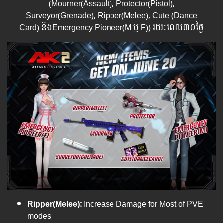
(Mourner(Assault), Protector(Pistol),
Surveyor(Grenade), Ripper(Melee), Cute (Dance
Card) និងEmergency Pioneer(M ឬ F)​)​ រយៈពេល​​៣០ថ្ងៃ
Ripper(Melee)
:
Increase Damage for Most of PVE
modes