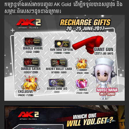
កម្សាន្ដ​​ទាំង​​អស់​​អាច​​បញ្ចូល​ AK Gold ​​ ​ដើម្បី​​ទទួល​​បាន​សព្វាវុធ​ និង​​
សម្ភារៈ​ពិសេស​ៗ​ដូច​ខាង​ក្រោម៖​