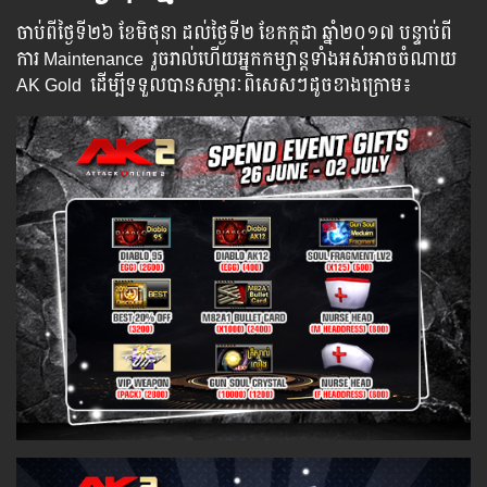
ចាប់​ពី​ថ្ងៃ​ទី​​២៦ ខែមិថុនា ដល់​​​ថ្ងៃទី​​២​ ខែកក្កដា ​ឆ្នាំ​២០១៧ បន្ទាប់​​ពី​​
ការ ​Maintenance រួច​​រាល់​​ហើយ​​អ្នក​​កម្សាន្ដ​​ទាំង​​អស់​​អាច​​ចំណាយ​
AK Gold ​​ ​ដើម្បី​​ទទួល​​បាន​​​​សម្ភារៈ​ពិសេស​ៗ​ដូច​ខាង​ក្រោម៖