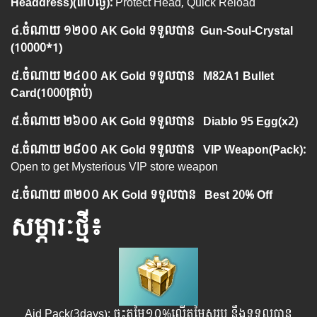
Headdress)
(៣០ថ្ងៃ
):
Protect Head, Quick Reload
៤.​
ចំណាយ
១២០០ AK Gold ទទួលបាន
Gun-Soul-Crystal
(10000*1)
៥.
ចំណាយ
​២៤០០ AK Gold ទទួលបាន
M82A1 Bullet
Card(1000គ្រាប់)
៥.
ចំណាយ
​២៦០០ AK Gold ទទួលបាន
Diablo 95 Egg(x2)
៥.
ចំណាយ
​២៨០០ AK Gold ទទួលបាន VIP Weapon(Pack):
Open to get Mysterious VIP store weapon
៥.
ចំណាយ
​៣២០០ AK Gold ទទួលបាន
Best 20% Off
សម្ភារៈថ្មី៖
Aid Pack(3days): ចុះតម្លៃ១០%លើតម្លៃសរុប នឹងទទួលបាន