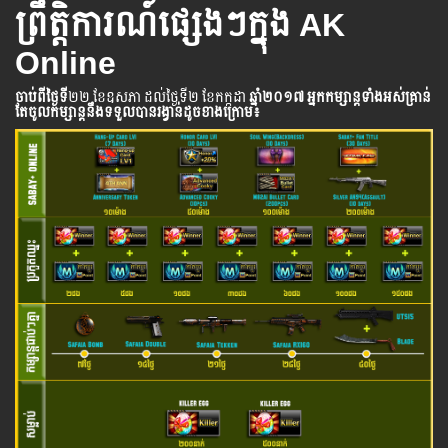
ព្រឹត្តិការណ៍ផ្សេងៗក្នុង AK
Online
ចាប់ពី​ថ្ងៃ​ទី
​​២២ ខែឧសភា ដល់​ថ្ងៃ​ទី២ ខែកក្កដា
ឆ្នាំ​២០១៧
អ្នក​កម្សាន្ដ​ទាំងអស់​គ្រាន់​
តែ​ចូល​កម្សាន្ដ​នឹង​ទទួល​បាន​រង្វាន់​ដូចខាងក្រោម​៖