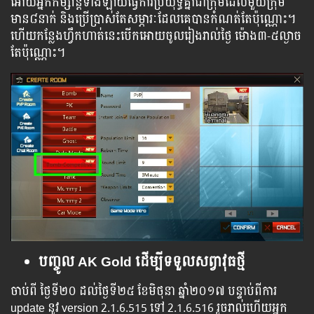
អោយ​​អ្នក​​​កម្សាន្ត​​​ទាំង​​ឡាយ​​​ធ្វើ​ការប្រយុទ្ធ​​​គ្នា​​​​ជាក្រុមដែលមួយក្រុម
មាន៨នាក់ និងប្រើប្រាស់តែសម្ភារៈដែលគេបានកំណត់តែប៉ុណ្ណោះ។
ហើយកន្លែងហ្វឹកហាត់នេះបើកអោយចូលរៀងរាល់ថ្ងៃ ម៉ោង៣-៥ល្ងាច
តែប៉ុណ្ណោះ។
បញ្ចូល AK Gold ដើម្បីទទួលសព្វាវុធថ្មី
ចាប់ពី ​​ថ្ងៃ​ទី​២០​ ​​ដល់​ថ្ងៃ​ទី២៥ ខែមិថុនា ​​ឆ្នាំ២០១៧ បន្ទាប់​​ពី​​ការ ​
update ​នូវ ​version 2.1.6.515 ទៅ​ 2.1.6.516 រួច​​រាល់​​ហើយ​​អ្នក​​