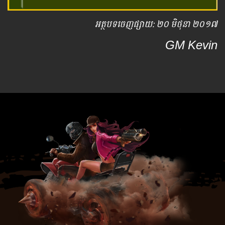
អត្ថបទ​ចេញ​ផ្សាយ​: ២០ មិថុនា ២០១៧
GM Kevin