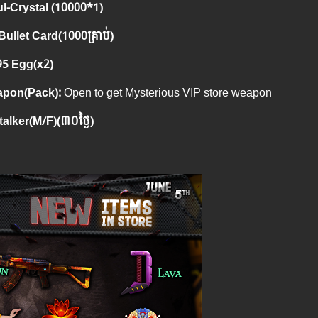
l-Crystal (10000*1)
ullet Card(1000គ្រាប់)
95 Egg(x2)
pon(Pack):
Open to get Mysterious VIP store weapon
talker(M/F)(
៣០ថ្ងៃ
)