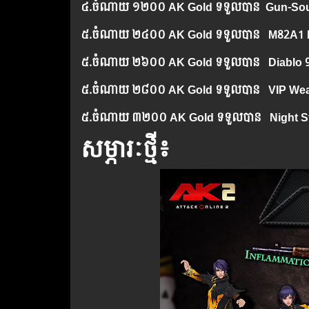
៤.​
ចំណាយ
១២០០ AK Gold ទទួលបាន
Gun-Sou
៥.
ចំណាយ
​២៤០០ AK Gold ទទួលបាន
M82A1 B
៥.
ចំណាយ
​២៦០០ AK Gold ទទួលបាន
Diablo 
៥.
ចំណាយ
​២៨០០ AK Gold ទទួលបាន VIP Wea
៥.
ចំណាយ
​៣២០០ AK Gold ទទួលបាន
Night S
សម្ភារៈថ្មី៖