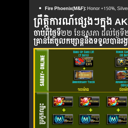
Fire Phoenix(M&F):
Honor +150%, Silve
ព្រឹត្តិការណ៍ផ្សេងៗក្នុង 
ចាប់ពី​ថ្ងៃ​ទី
​​២២ ខែឧសភា ដល់​ថ្ងៃ​ទី
គ្រាន់​តែ​ចូល​កម្សាន្ដ​នឹង​ទទួល​បាន​រង