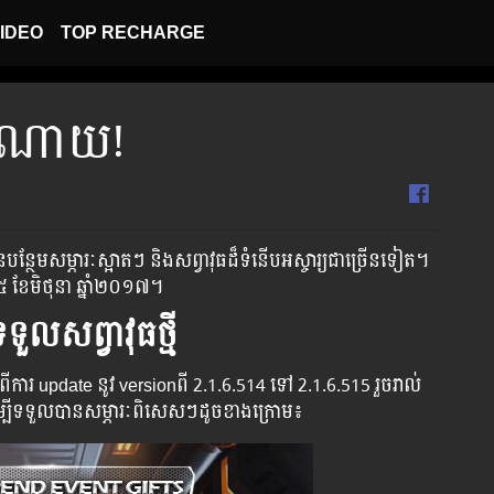
IDEO
TOP RECHARGE
រចំណាយ!
ាំង​​​​​​បាន​​​​​​​បន្ថែម​​​​សម្ភារៈ​​​​ស្អាត​​​ៗ​ ​​និង​​​​​សព្វាវុធ​​​​ដ៏​​​​ទំនើប​​​​​​​អស្ចារ្យ​​​​​ជា​​​​​​ច្រើន​​​​​ទៀត​​​។
​​ច័ន្ទ ​​ទី៥ ខែមិថុនា ឆ្នាំ២០១៧​។
ួលសព្វាវុធថ្មី
ាប់​​ពី​​ការ ​update ​នូវ ​versionពី 2.1.6.514 ទៅ​ 2.1.6.515 រួច​​រាល់​​
ម្បី​​ទទួល​​បាន​​​​សម្ភារៈ​ពិសេស​ៗ​ដូច​ខាង​ក្រោម៖