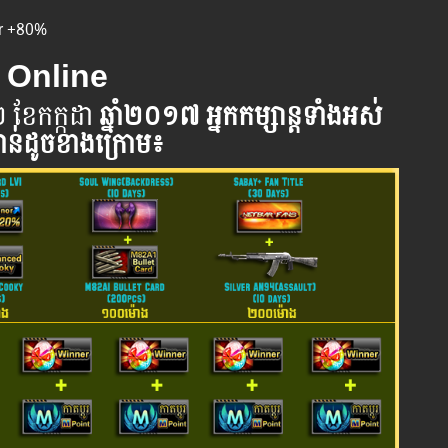
r +80%
AK Online
២ ខែកក្កដា
ឆ្នាំ​២០១៧
អ្នក​កម្សាន្ដ​ទាំងអស់​
្វាន់​ដូចខាងក្រោម​៖