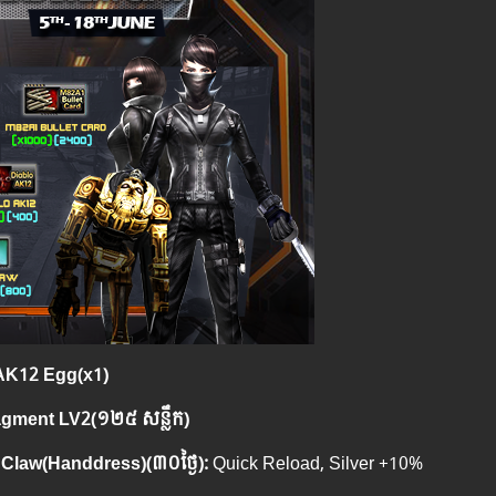
AK12 Egg(x1)
agment LV2
(១២៥
សន្លឹក
)
Claw(Handdress)
(៣០ថ្ងៃ
):
Quick Reload, Silver +10%