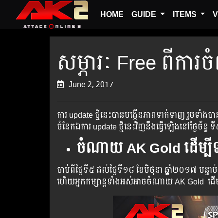
HOME
GUIDE
ITEMS
V
សម្ភារៈ Free ពីកា
June 2, 2017
ការ ​​update​ ​​​​​​ថ្មី​​​​​​នេះ​​​​​​បាន​​​​​​​បង្កើន​​​​​​​​ភាព​​​​​​​​​​ទាក់​​​​​​ទាញ​​​​​​​​​​ ​​រួម​​​ទ
ចំនែក​​​ឯ​​​ការ​ update​ ​​ថ្មី​​នេះ​​​​វិញ​​​​នឹង​​​​ធ្វើ​​​​ឡើង​​​នៅ​​ថ្ងៃ
ចំណាយ
AK Gold ដើម្បីទទ
ចាប់​ពី​ថ្ងៃ​ទី​​៥ ដល់​​​ថ្ងៃទី​​១៨​ ខែមិថុនា ​ឆ្នាំ​២០១៧ បន្ទ
ហើយ​​អ្នក​​កម្សាន្ដ​​ទាំង​​អស់​​អាច​​ចំណាយ​ AK Gold ​​ ​ដើ