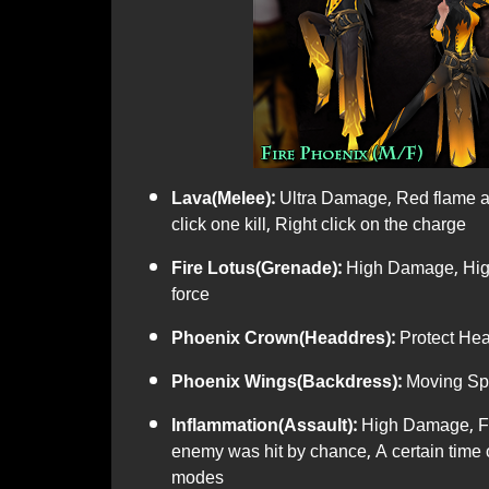
Lava(Melee)
:
Ultra Damage, Red flame at
click one kill, Right click on the charge
Fire Lotus(Grenade):
High Damage, High
force
Phoenix Crown(Headdres):
Protect He
Phoenix Wings(Backdress):
Moving Sp
Inflammation(Assault):
High Damage, Fas
enemy was hit by chance, A certain tim
modes