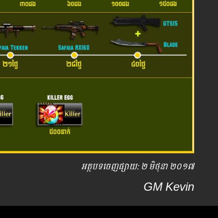
អត្ថបទ​ចេញ​ផ្សាយ​: ២ មិថុនា ២០១៧
GM Kevin