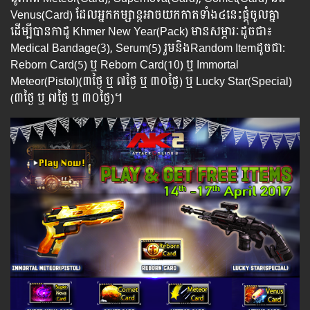
Venus(Card) ដែលអ្នកកម្សាន្តអាចយកកាតទាំង៤នេះផ្គុំចូលគ្នា
ដើម្បីបានកាដូ Khmer New Year(Pack) មានសម្ភារៈដូចជា៖
Medical Bandage(3), Serum(5) រួមនិងRandom Itemដូចជា:
Reborn Card(5)​ ឬ Reborn Card(10) ឬ Immortal
Meteor(Pistol)(៣ថ្ងៃ ឬ ៧ថ្ងៃ​ ឬ ៣០ថ្ងៃ) ឬ Lucky Star(Special)
(៣ថ្ងៃ ឬ ៧ថ្ងៃ​ ឬ ៣០ថ្ងៃ)។