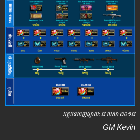
អត្ថបទ​ចេញ​ផ្សាយ​: ៧ មេសា ២០១៧
GM Kevin