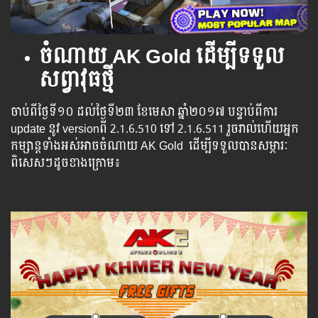
ចំណាយ
AK Gold ដើម្បីទទួល
សព្វាវុធថ្មី
ចាប់​ពី​ថ្ងៃ​ទី​​១០ ដល់​​​ថ្ងៃទី​​២៣ ខែមេសា ​ឆ្នាំ​២០១៧ បន្ទាប់​​ពី​​ការ ​
update ​នូវ ​versionពី 2.1.6.510 ទៅ​ 2.1.6.511 រួច​​រាល់​​ហើយ​​អ្នក​​
កម្សាន្ដ​​ទាំង​​អស់​​អាច​​ចំណាយ​ AK Gold ​​ ​ដើម្បី​​ទទួល​​បាន​​​​សម្ភារៈ​
ពិសេស​ៗ​ដូច​ខាង​ក្រោម៖