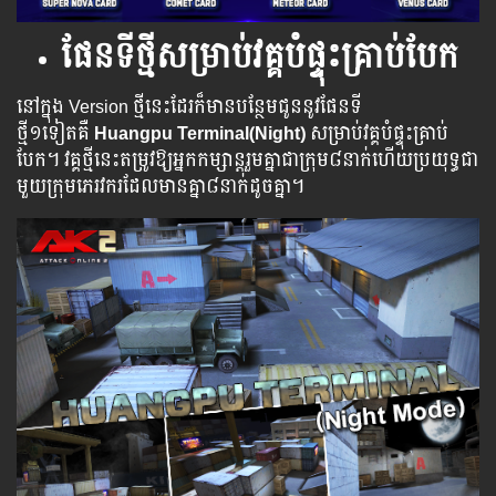
ផែនទីថ្មីសម្រាប់វគ្គបំផ្ទុះគ្រាប់បែក
នៅក្នុង Version ថ្មី​នេះ​ដែរ​ក៏​មាន​បន្ថែម​ជូន​នូវផែនទី
ថ្មី១ទៀតគឺ
Huangpu Terminal(Night)
សម្រាប់វគ្គ​បំផ្ទុះ​គ្រាប់​
បែក។ វគ្គថ្មី​នេះ​តម្រូវ​ឱ្យ​អ្នកកម្សាន្តរួមគ្នាជាក្រុម៨នាក់​ហើយ​ប្រយុទ្ធ​ជា
មួយក្រុមភេ​រ​វ​ករដែលមានគ្នា៨នាក់ដូចគ្នា។