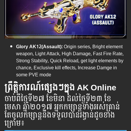
Glory AK12(Assault):
Origin series, Bright element
weapon, Light Attack, High Damage, Fast Fire Rate,
Strong Stability, Quick Reload, get light elements by
chance, Exclusive kill effects, Increase Damge in
some PVE mode
ព្រឹត្តិការណ៍ផ្សេងៗក្នុង AK Online
ចាប់​ពី​ថ្ងៃ​ទី​​២៧ ខែមិនា ដល់​ថ្ងៃ​ទី២៣ ខែ
មេសា ឆ្នាំ​២០១៧ អ្នក​កម្សាន្ដ​ទាំងអស់​គ្រាន់​
តែ​ចូល​កម្សាន្ដ​នឹង​ទទួល​បាន​រង្វាន់​ដូចខាង ​
ក្រោម​៖