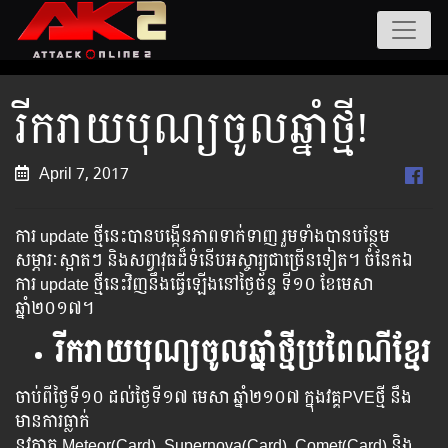
រីករាយបុណ្យចូលឆ្នាំថ្មី!
April 7, 2017
ការ ​​update​ ​​​​​​ថ្មី​​​​​​នេះ​​​​​​បាន​​​​​​​បង្កើន​​​​​​​​ភាព​​​​​​​​​​ទាក់​​​​​​ទាញ​​​​​​​​​​ ​​រួម​​​ទាំង​​​​​​បាន​​​​​​​បន្ថែម​​​​
សម្ភារៈ​​​​ស្អាត​​​ៗ​ ​​និង​​​​​សព្វាវុធ​​​​ដ៏​​​​ទំនើប​​​​​​​អស្ចារ្យ​​​​​ជា​​​​​​ច្រើន​​​​​ទៀត​​​។ ចំនែក​​​ឯ​​​
ការ​ update​ ​​ថ្មី​​នេះ​​​​វិញ​​​​នឹង​​​​ធ្វើ​​​​ឡើង​​​នៅ​​ថ្ងៃ​​ច័ន្ទ ​​ទី១០ ខែមេសា
ឆ្នាំ២០១៧​។
រីករាយបុណ្យចូលឆ្នាំថ្មីប្រពៃណីខ្មែរ
ចាប់ពីថ្ងៃទី១០ ដល់ថ្ងៃទី១៧ មេសា ឆ្នាំ២១០៧ ក្នុងវគ្គPVEថ្មី នឹង
មានការធ្លាក់
នូវកាត Meteor(Card), Supernova(Card), Comet(Card) និង