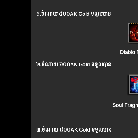
១.​
ចំណាយ
៤០០AK Gold ទទួលបាន
Diablo 
២.
ចំណាយ
៦០០AK Gold ទទួលបាន
Soul Frag
៣.
ចំណាយ
៨០០AK Gold ទទួលបាន