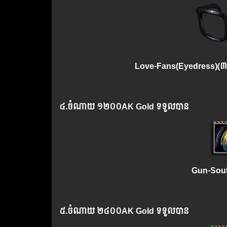
Love-Fans(Eyedress)(
៣០
៤.
ចំណាយ
១២០០AK Gold ទទួលបាន
Gun-Soul
៥.
ចំណាយ
២៤០០AK Gold ទទួលបាន