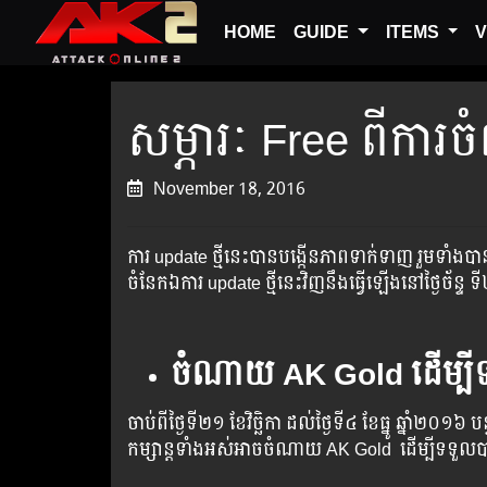
HOME
GUIDE
ITEMS
V
សម្ភារៈ Free ពីកា
November 18, 2016
ការ ​​update​ ​​​​​​ថ្មី​​​​​​នេះ​​​​​​បាន​​​​​​​បង្កើន​​​​​​​​ភាព​​​​​​​​​​ទាក់​​​​​​ទាញ​​​​​​​​​​ ​​រួម​​​ទ
ចំនែក​​​ឯ​​​ការ​ update​ ​​ថ្មី​​នេះ​​​​វិញ​​​​នឹង​​​​ធ្វើ​​​​ឡើង​​​នៅ​​ថ្ងៃ​
ចំណាយ
AK Gold ដើម្បីទទ
ចាប់​ពី​ថ្ងៃ​ទី​​២១ ខែវិច្ឆិកា ដល់​​​ថ្ងៃ​​ទី៤ ខែធ្នូ ​ឆ្នាំ​២០១៦
កម្សាន្ដ​​ទាំង​​អស់​​អាច​​ចំណាយ​ AK Gold ​​ ​ដើម្បី​​ទទួល​