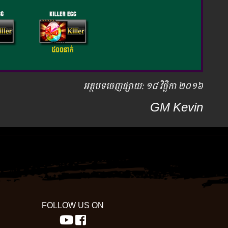
អត្ថបទ​ចេញ​ផ្សាយ​: ១៨ វិថ្ឆិកា ២០១៦
GM Kevin
FOLLOW US ON