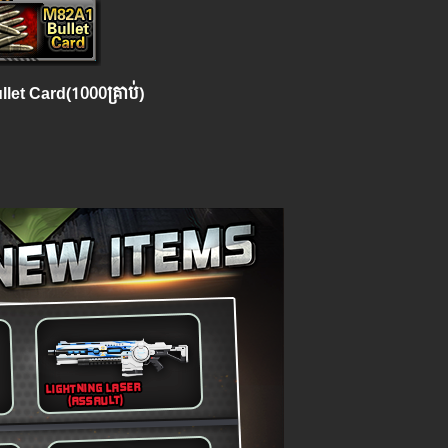
let Card(1000គ្រាប់)