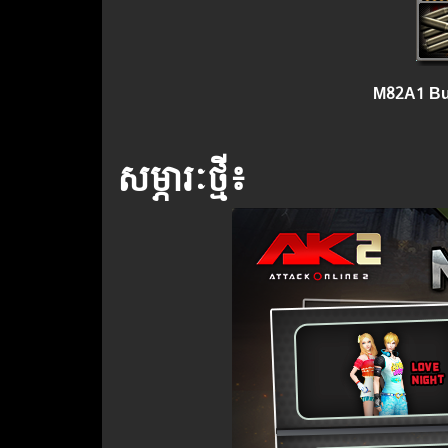
M82A1 Bul
សម្ភារៈថ្មី៖