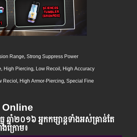
sion Range, Strong Suppress Power
 High Piercing, Low Recoil, High Accuracy
w Reciol, High Armor-Piercing, Special Fine
AK Online
ធ្នូ ឆ្នាំ​២០១៦
អ្នក​កម្សាន្ដ​ទាំងអស់​គ្រាន់​តែ​
ចខាងក្រោម​៖