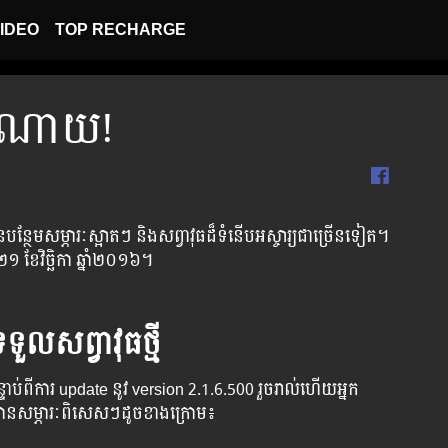
IDEO
TOP RECHARGE
រចំណាយ!
ាំង​​​​​​បាន​​​​​​​បន្ថែម​​​​សម្ភារៈ​​​​ស្អាត​​​ៗ​ ​​និង​​​​​សព្វាវុធ​​​​ដ៏​​​​ទំនើប​​​​​​​អស្ចារ្យ​​​​​ជា​​​​​​ច្រើន​​​​​ទៀត​​​។
​ច័ន្ទ ​​ទី២១ ខែវិច្ឆិកា ឆ្នាំ២០១៦​។
ួលសព្វាវុធថ្មី
 បន្ទាប់​​ពី​​ការ ​update ​នូវ ​version 2.1.6.500 រួច​​រាល់​​ហើយ​​អ្នក​​
​បាន​​​​សម្ភារៈ​ពិសេស​ៗ​ដូច​ខាង​ក្រោម៖