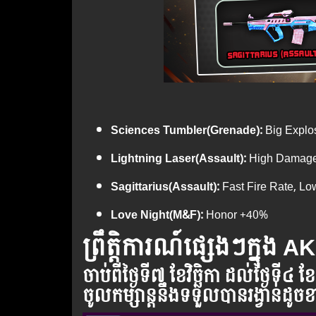
Sciences Tumbler(Grenade):
Big Explo
Lightning Laser(Assault):
High Damage,
Sagittarius(Assault):
Fast Fire Rate, Lo
Love Night(M&F):
Honor +40%
ព្រឹត្តិការណ៍ផ្សេងៗក្នុង 
ចាប់ពី​ថ្ងៃ​ទី៧
ខែវិច្ឆិកា​
ដល់​ថ្ងៃ​ទី៤ ខែ
ចូល​កម្សាន្ដ​នឹង​ទទួល​បាន​រង្វាន់​ដូ