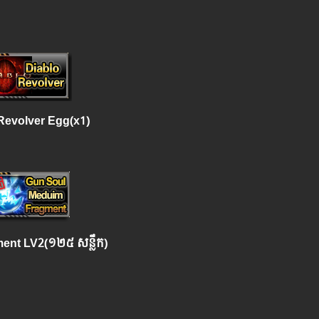
Revolver Egg(x1)
ment LV2
(១២៥
សន្លឹក
)