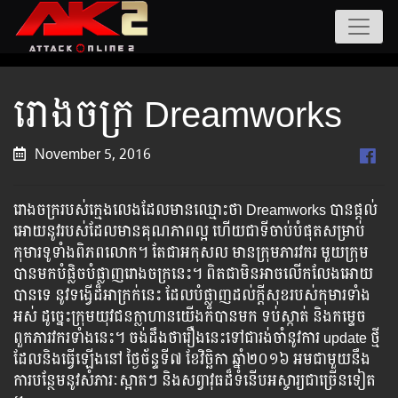
រោងចក្រ Dreamworks
November 5, 2016
រោងចក្ររបស់ក្មេងលេងដែលមានឈ្មោះថា Dreamworks បានផ្តល់
អោយនូវរបស់ដែលមានគុណភាពល្អ ហើយជាទីចាប់បំផុតសម្រាប់
កុមារទូទាំងពិភពលោក។ តែជាអកុសល មានក្រុមភារវករ មួយក្រុម
បានមកបំផ្លិចបំផ្លាញរោងចក្រនេះ។ ពិតជាមិនអាចលើកលែងអោយ
បានទេ នូវទង្វើដ៏អាក្រក់នេះ ដែលបំផ្លាញដល់ក្តីសុខរបស់កុមារទាំង
អស់ ដូច្នេះក្រុមយុវជនក្លាហានយើងក៏បានមក ទប់ស្កាត់ និងកម្ទេច
ពួកភារវករទាំងនេះ។ ចង់ដឹងថារឿងនេះទៅជារង់ចាំនូវការ update​ ​​ថ្មី​​
ដែល​​​​​​និង​​​​ធ្វើ​​​​ឡើង​​​នៅ​​ ថ្ងៃ​​ច័ន្ទ​​ទី៧ ខែវិច្ឆិកា ​ឆ្នាំ២០១៦ អម​ជាមួយ​នឹង​
ការ​​​​​​បន្ថែម​​នូវសំភារៈ​​​ស្អាត​​​ៗ ​​និង​​​​សព្វាវុធ​​​ដ៏​​​ទំនើប​​​​​​អស្ចារ្យ​​​ជា​​​​​ច្រើន​​​​ទៀត​​