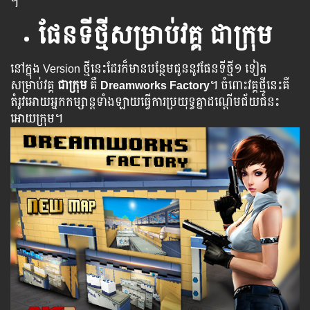
។ ​​
ផែនទីថ្មីសម្រាប់វគ្គ​​
ជាក្រុម
នៅក្នុង Version ថ្មី​នេះ​ដែរ​ក៏​មាន​បន្ថែម​ជូន​នូវ​ផែន​ទីថ្មី​១ ទៀត​
សម្រាប់​វគ្គ​
ជាក្រុម
គឺ
Dreamworks Factory
។ ​​ចំពោះ​វគ្គ​ថ្មី​នេះ​គឺ​​
តំរូវ​​អោយ​​អ្នក​​​កម្សាន្ត​​​ទាំង​​ឡាយ​​​ធ្វើ​ការប្រយុទ្ធ​​​គ្នា​​​​ដណ្តើមជ័យជំនះ​
អោយ​ក្រុម។