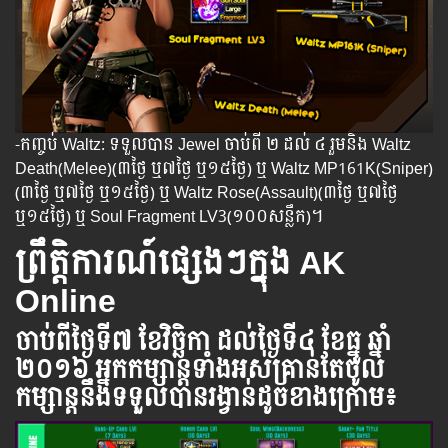
-កញ្ចប់ Waltz: ទទួលបាន Jewel ចាប់ពី ២ ដល់ ៤ រួមនិង Waltz
Death(Melee)(៣ថ្ងៃ ឬ៧ថ្ងៃ​ ឬ១៥ថ្ងៃ) ឬ Waltz MP161K(Sniper)
(៣ថ្ងៃ ឬ៧ថ្ងៃ​ ឬ១៥ថ្ងៃ)​ ឬ Waltz Rose(Assault)(៣ថ្ងៃ ឬ៧ថ្ងៃ​
ឬ១៥ថ្ងៃ) ឬ Soul Fragment LV3(១០០សន្លឹក)។
ព្រឹត្តិការណ៍ផ្សេងៗក្នុង AK
Online
ចាប់ពី​ថ្ងៃ​ទី៧
ខែវិច្ឆិកា​
ដល់​ថ្ងៃ​ទី៤ ខែធ្នូ ឆ្នាំ​
២០១៦ អ្នក​កម្សាន្ដ​ទាំងអស់​គ្រាន់​តែ​ចូល​
កម្សាន្ដ​នឹង​ទទួល​បាន​រង្វាន់​ដូចខាងក្រោម​៖