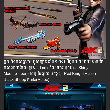
អ្នកទាំងអស់គ្នាអាចប្តូរសម្ភារៈទាំង៩ខាងលើម្តងមួយៗរហូតទាល់តែ
អស់ដោយចៃដន្យ(Random）ដែលមានដូចជា៖ -Shiny
Moon(Sniper) (សព្វាវុធផ្កាយ ៨កន្លះ) -Red Knight(Pistol) -
Black Sheep Knife(Melee)