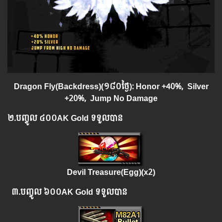
Dragon Fly(Backdress)(១៨០ថ្ងៃ): Honor +40%, Silver
+20%, Jump No Damage
២.​
បញ្ចូល
៤០០
AK Gold ទទួលបាន
Devil Treasure(Egg)(x2)
៣.​
បញ្ចូល
៦០០
AK Gold ទទួលបាន