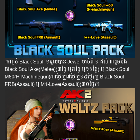
-កញ្ចប់ Black Soul: ទទួលបាន Jewel ចាប់ពី ១ ដល់ ៣ រួមនិង
Black Soul Axe(Melee)(៣ថ្ងៃ ឬ៧ថ្ងៃ​ ឬ១៥ថ្ងៃ) ឬ Black Soul
M60(H-Machinegun)(៣ថ្ងៃ ឬ៧ថ្ងៃ​ ឬ១៥ថ្ងៃ)​ ឬ Black Soul
FRB(Assault) ឬ M4-Love(Assault)(៣០ថ្ងៃ)។