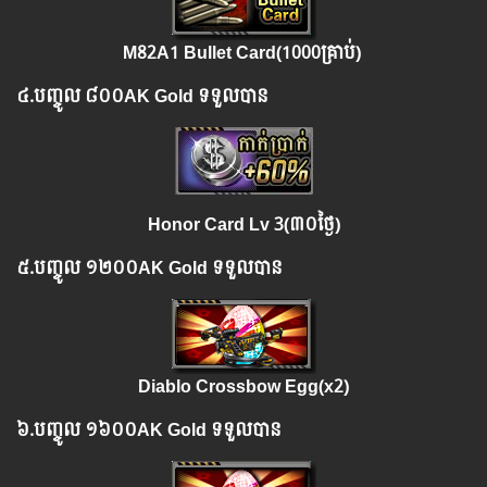
M82A1 Bullet Card(1000គ្រាប់)
៤.​
បញ្ចូល
៨០០
AK Gold ទទួលបាន
Honor Card Lv 3(៣០ថ្ងៃ)
៥.​
បញ្ចូល
១២០០
AK Gold ទទួលបាន
Diablo Crossbow Egg(x2)
៦.​
បញ្ចូល
១៦០០
AK Gold ទទួលបាន