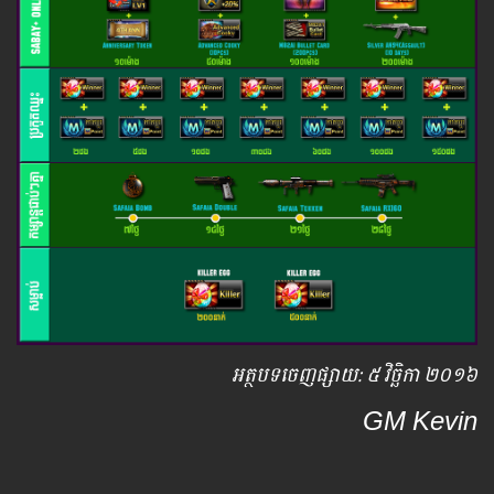
អត្ថបទ​ចេញ​ផ្សាយ​: ៥ វិច្ឆិកា ២០១៦
GM Kevin