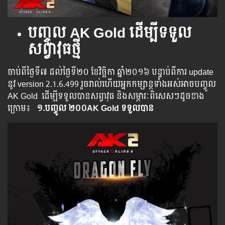
បញ្ចូល
AK Gold ដើម្បីទទួល
សព្វាវុធថ្មី
ចាប់​ពី​ថ្ងៃ​ទី​៧ ដល់​​​ថ្ងៃ​​ទី២០ ខែវិច្ឆិកា ឆ្នាំ​២០១៦ បន្ទាប់​​ពី​​ការ ​update ​
នូវ ​version 2.1.6.499 រួច​​រាល់​​ហើយ​​អ្នក​​កម្សាន្ដ​​ទាំង​​អស់​​អាច​​បញ្ចូល​
AK Gold ​​ ​ដើម្បី​​ទទួល​​បាន​សព្វាវុធ​ និង​​សម្ភារៈ​ពិសេស​ៗ​ដូច​ខាង​
ក្រោម៖​
១.​
បញ្ចូល
២០០
AK Gold ទទួលបាន