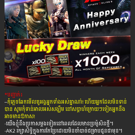
*បញ្ជាក់៖
–
កុំភ្លេចឆែកមើលតួអង្គអ្នកទាំងអស់គ្នាណា៎! ហើយអ្នកដែលមិនទាន់
បាន សូមកុំទាន់អាលអស់សង្ឃឹម នៅសប្តាហ៍ក្រោយៗទៀតអ្នកនឹង
អាចមាន​ឱកាស!
-​យើងខ្ញុំនឹងប្រកាសម្តងទៀតនៅពេលដែលមានប្រម៉ូសិនថ្មី។
-AK2 រក្សាសិទ្ធិក្នុងការកែប្រែដោយមិនចាំបាច់ជម្រាបជូនជាមុន។