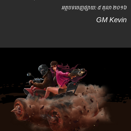
អត្ថបទ​ចេញ​ផ្សាយ​: ៥ តុលា ២០១៦
GM Kevin