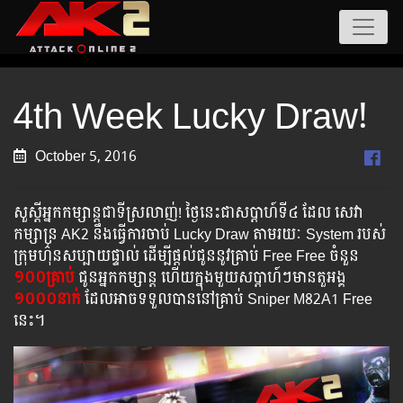
4th Week Lucky Draw!
October 5, 2016
សួស្តី​អ្នកកម្សាន្ត​ជាទី​ស្រលាញ់! ថ្ងៃនេះជាសប្តាហ៍ទី៤ ដែល​ សេវា
កម្សាន្រ AK2 នឹង​ធ្វើ​ការ​ចាប់ Lucky Draw តាម​រយៈ System របស់​
ក្រុម​ហ៌ុ​នសប្បាយ​ផ្ទាល់ ដើម្បី​ផ្តល់​ជូន​នូវ​គ្រាប់​ Free Free ចំនួន​
១០០គ្រាប់
ជូនអ្នកកម្សាន្ត ហើយ​ក្នុង​មួយ​សប្តាហ៍ៗ​មាន​តួអង្គ​
១០០០នាក់
ដែល​អាច​ទទួល​បាន​នៅ​គ្រាប់ Sniper M82A1​ Free
នេះ។