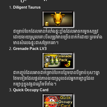
Diligent Taurus
ជា​គ្រាប់​បែក​ដែលមាន​កំលាំង​ផ្ទុះខ្លាំង​ដែលអាចកម្ទេច​សត្រូវ
ដោយ​​ងាយស្រួលទោះ​បី​សត្រូវមាន​ច្រើននាក់ក៏​ដោយ ព្រមទាំង
មានសំលេងផ្ទុះជាសម្រែកគោ។
Grenade Pack LV3
ជា​កញ្ចប់​ដែល​អាច​ដាក់​គ្រាប់បែក​បន្ថែម​បាន​បី​គ្រាប់​ខុសៗ​គ្នា​
ថែម​ទៀត​ដែល​ផ្តល់​ភាព​ងាយ​ស្រួល​ដល់​អ្នកកម្សាន្តដែល​
កម្សាន្ត​ក្នុង​វគ្គ​ដណ្តើម​ទីតាំង។
Quick Occupy Card