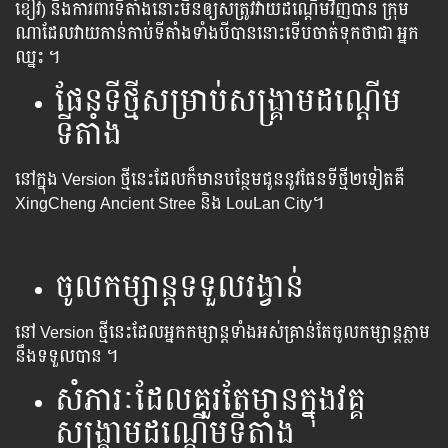
ខៀវ) និង​ការពារ​ទីតាំង​នោះ​មិន​ឲ្យ​សត្រូវ​វាយ​ដណ្ដើម​វិញ​បាន​ ក្រុម​
ណា​ដែល​វាយ​កាន់​កាប់​ទីតាំង​ទាំង​បី​បាន​នោះ​ទើប​ចាត់​ទុក​ថា​ជា​ អ្នក​
ឈ្នះ​ ។
ផែនទីថ្មីសម្រាប់សង្រ្គាមដណ្តើម
ទីតាំង
នៅក្នុង Version ថ្មីនេះដែលក៏មានបន្ថែមជូននូវផែនទីថ្មី២ទៀតគឺ
XingCheng Ancient Stree និង LouLan City។
ចូលកម្សាន្ដទទួលរង្វាន់
នៅ Version ថ្មីនេះដែលអ្នកកម្សាន្ដទាំងអស់គ្រាន់តែចូលកម្សាន្ដភ្លាម
នឹងទទួលបាន ។
សំភារៈ​ដែល​គួរ​តែ​មាន​ក្នុងវគ្គ
សង្រ្គាម​ដណ្តើម​ទីតាំង