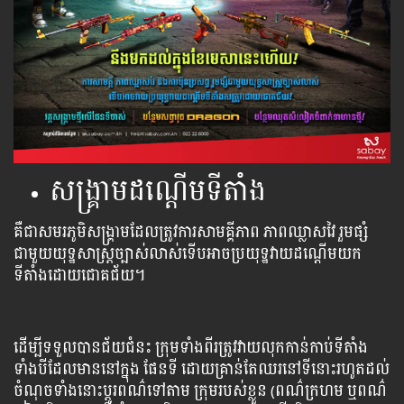
សង្រ្គាមដណ្តើមទីតាំង
គឺ​ជា​សមរភូមិ​សង្រ្គាម​ដែល​ត្រូវ​ការ​សាមគ្គីភាព ភាព​ឈ្លាស​វៃ រួម​ផ្សំ​
ជាមួយ​យុទ្ឋសាស្រ្ត​ច្បាស់​លាស់​ទើប​អាច​ប្រយុទ្ឋ​វាយ​ដណ្តើម​យក​
ទីតាំង​ដោយ​ជោគជ័យ។
ដើម្បី​ទទួល​បាន​ជ័យជំនះ​ ក្រុម​ទាំងពីរ​ត្រូវ​វាយ​លុក​កាន់​កាប់​ទី​តាំង​
ទាំង​បី​ដែល​មាន​នៅ​ក្នុង​ ផែន​ទី​ ដោយ​គ្រាន់​តែ​ឈរ​នៅ​ទី​នោះ​រហូត​ដល់​
ចំណុច​ទាំង​នោះ​ប្ដូរ​ពណ៌​ទៅ​តាម​ ក្រុម​របស់​ខ្លួន​ (ពណ៌​ក្រហម​ ឬ​ពណ៌​