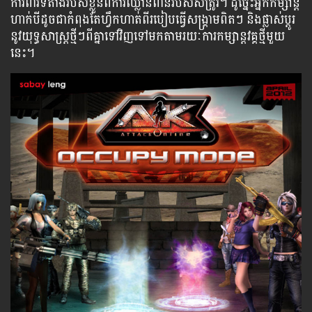
ការពារ​ទីតាំង​របស់​ខ្លួន​ពី​ការ​ឈ្លានពាន​របស់​សត្រូវ។ ដូច្នេះ​អ្នក​កម្សាន្ត​
ហាក់​បី​ដូច​ជា​កំពុង​តែ​ហ្វឹក​ហាត់​ពី​របៀប​ធ្វើ​សង្គ្រាម​ពិតៗ​​ និង​ផ្លាស់​ប្ដូរ​
នូវ​​យុទ្ធសាស្ត្រ​ថ្មីៗ​ពី​គ្នា​ទៅ​វិញ​ទៅមក​តាម​រយៈ​ការ​កម្សាន្ត​វគ្គ​ថ្មី​មួយ​
នេះ។