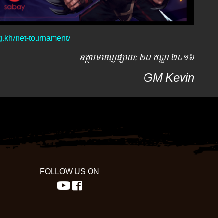
rg.kh/net-tournament/
អត្ថបទ​ចេញ​ផ្សាយ​: ២០ កញ្ញា ២០១៦
GM Kevin
FOLLOW US ON