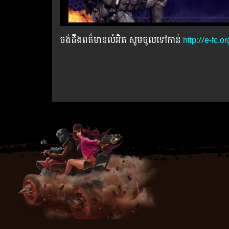
ចង់ដឹងពត៌មានលំអិត សូមចូលទៅកាន់
http://e-fc.o