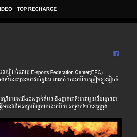
IDEO
TOP RECHARGE
ាតិ​ ដែលរៀបចំដោយ E-sports Federation Center(EFC)
ឹងរង់ចាំនោះបានមកដល់ក្នុងពេលឆាប់ៗនេះហើយ ត្រៀមខ្លួនរៀបចំ
តដណ្តើមយកជើងឯកថ្នាក់តំបន់ និងថ្នាក់ជាតិរួមជាមួយនឹងរង្វាន់ជា
ប់ផ្តើមនៅដើមសប្តាហ៍ក្រោយនេះហើយ សម្រាប់២៣ខេត្តក្រុង