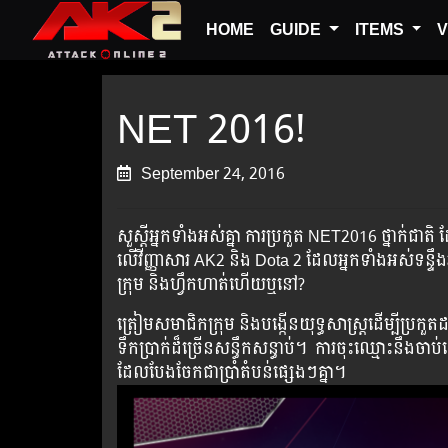
HOME
GUIDE
ITEMS
V
NET 2016!
September 24, 2016
សួស្តីអ្នកទាំងអស់គ្នា ការប្រកួត NET2016 ថ្នាក់ជ
លើវីញ្ញាសារ AK2 និង Dota 2 ដែលអ្នកទាំងអស់ទន្ទ
ក្រុម និងហ្វឹកហាត់ហើយឬនៅ?
ត្រៀមសមាជិកក្រុម និងបង្កើនយុទ្ធសាស្រ្តដើម្បីប្រកួ
ទឹកប្រាក់ដ៏ច្រើនសន្ធឹកសន្ធាប់។ ការចុះឈ្មោះនឹងចា
ដែលបែងចែកជាប្រាំតំបន់ផ្សេងៗគ្នា។