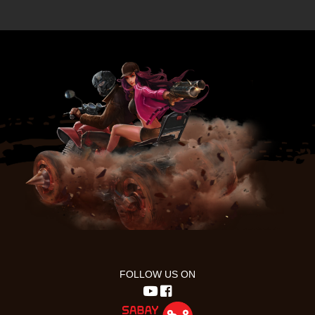
FOLLOW US ON