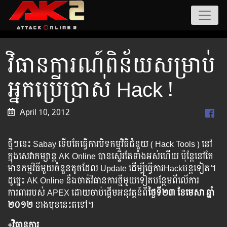
វិធាន​ការណ៍​ពិន័យ​សម្រាប់​
អ្នក​ប្រើប្រាស់ Hack !
April 10, 2012
ថ្មី​ៗ​នេះ Sabay ទើប​តែ​ធ្វើ​ការ​បិទ​កម្មវិធី​ជំនួយ ( Hack Tools )​ នៅ​
ក្នុង​សេវា​កម្សាន្ត​ AK Online បាន​ស្ទើរ​តែ​ទាំងអស់​ហើយ ប៉ុន្តែនៅ​តែ​
មាន​កម្មវិធី​មួយ​ចំនួន​តូច​ដែល​ Update ដើម្បី​​ធ្វើការHackបន្ត​ទៀត។
ដូច្នេះ​ AK Online នឹង​ចាត់​វិធានការ​ថ្មី​មួយ​ទៀត​បន្ថែម​ពីលើ​ការ​
ការពារ​របស់​ APEX ដោយ​ចាប់​ផ្ដើម​អនុវត្តន៍​ពី​
ថ្ងៃ​ទី​២៣ ខែ​មេសា​ ឆ្នាំ​
២០១២
​ ខាង​មុខ​នេះ​តទៅ។
+វិធានការ