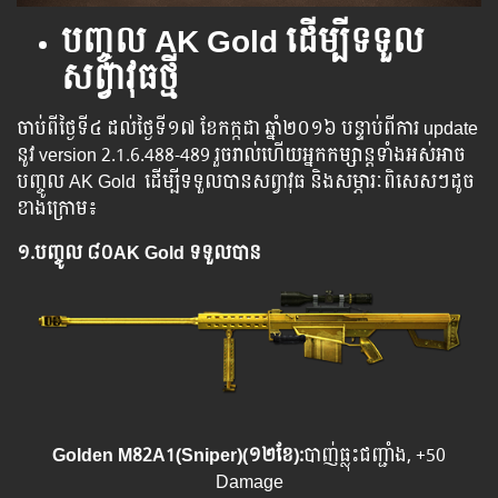
បញ្ចូល
AK Gold ដើម្បីទទួល
សព្វាវុធថ្មី
ចាប់​ពី​ថ្ងៃ​ទី​៤ ដល់​​​ថ្ងៃ​​ទី១៧ ខែកក្កដា ឆ្នាំ​២០១៦ បន្ទាប់​​ពី​​ការ ​update
​នូវ ​version 2.1.6.488-489 រួច​​រាល់​​ហើយ​​អ្នក​​កម្សាន្ដ​​ទាំង​​អស់​​អាច​​
បញ្ចូល​ AK Gold ​​ ​ដើម្បី​​ទទួល​​បាន​សព្វាវុធ​ និង​​សម្ភារៈ​ពិសេស​ៗ​ដូច​
ខាង​ក្រោម៖
១.​
បញ្ចូល
៨០AK Gold ទទួលបាន
Golden M82A1(Sniper)(១២ខែ):
បាញ់ធ្លុះជញ្ជាំង, +50
Damage