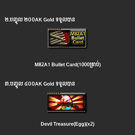
២.​
បញ្ចូល
២០០
AK Gold ទទួលបាន
M82A1 Bullet Card(1000គ្រាប់)
៣.​
បញ្ចូល
៤០០
AK Gold ទទួលបាន
Devil Treasure(Egg)(x2)