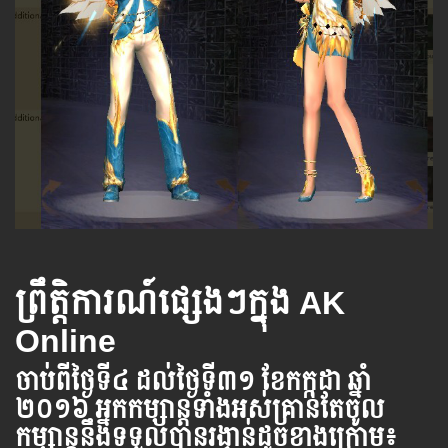
ព្រឹត្តិការណ៍ផ្សេងៗក្នុង AK
Online
ចាប់ពី​ថ្ងៃ​ទី​​៤ ដល់​ថ្ងៃ​ទី៣១ ខែកក្កដា ឆ្នាំ​
២០១៦ អ្នក​កម្សាន្ដ​ទាំងអស់​គ្រាន់​តែ​ចូល​
កម្សាន្ដ​នឹង​ទទួល​បាន​រង្វាន់​ដូចខាងក្រោម​៖