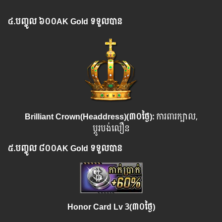
៤.​
បញ្ចូល
៦០០
AK Gold ទទួលបាន
Brilliant Crown(Headdress)(៣០ថ្ងៃ):
ការពារក្បាល,
ប្តូរបង់លឿន
៥.​
បញ្ចូល
៨០០
AK Gold ទទួលបាន
Honor Card Lv 3(៣០ថ្ងៃ)