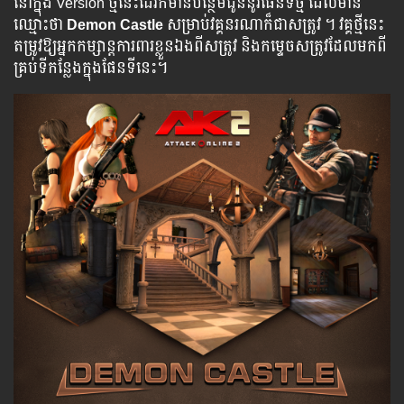
នៅក្នុង Version ថ្មី​នេះ​ដែរ​ក៏​មាន​បន្ថែម​ជូន​នូវផែនទីថ្មី ដែលមាន
ឈ្មោះថា
Demon Castle
សម្រាប់វគ្គនរណាក៏ជាសត្រូវ ។ វគ្គថ្មី​នេះ​
តម្រូវ​ឱ្យ​អ្នកកម្សាន្តការពារខ្លួនឯងពីសត្រូវ និងកម្ទេចសត្រូវដែលមកពី
គ្រប់ទីកន្លែងក្នុងផែនទីនេះ។