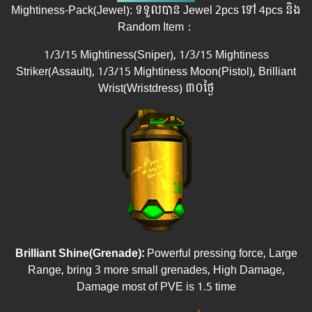
Mightiness-Pack(Jewel): ទទួលបាន Jewel 2pcs ទៅ 4pcs និង
Random Item：
1/3/15 Mightiness(Sniper), 1/3/15 Mightiness
Striker(Assault), 1/3/15 Mightiness Moon(Pistol), Brilliant
Wrist(Wristdress) ៣០ថ្ងៃ
Brilliant Shine(Grenade):
Powerful pressing force, Large
Range, bring 3 more small grenades, High Damage,
Damage most of PVE is 1.5 time