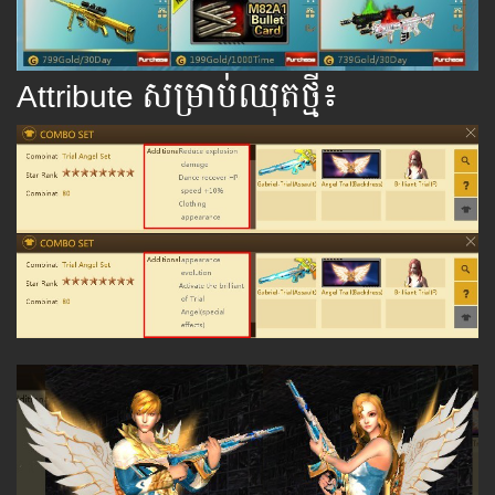
Attribute សម្រាប់ឈុតថ្មី៖