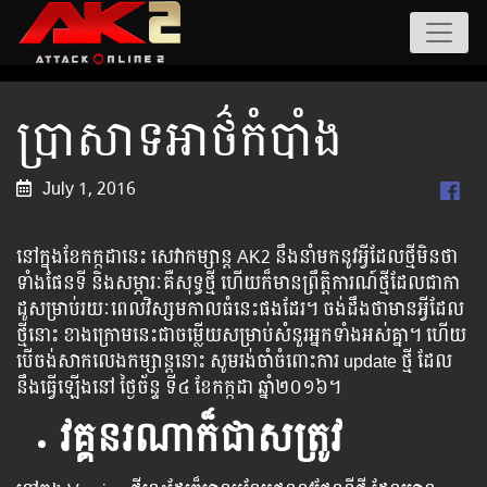
ប្រាសាទអាថ៌កំបាំង
July 1, 2016
នៅ​​ក្នុង​​ខែ​​កក្កដា​នេះ សេវាកម្សាន្ត AK2 នឹង​នាំ​មក​នូវ​អ្វីដែល​ថ្មី​មិន​ថា​
ទាំង​ផែនទី​ និង​សម្ភារៈ​គឺ​សុទ្ធ​ថ្មី ហើយ​ក៏​មាន​ព្រឹត្តិការណ៍​ថ្មី​ដែល​ជា​កា​
ដូ​សម្រាប់​រយៈ​ពេល​វិស្សម​កាល​ធំ​​នេះ​ផង​ដែរ។ ចង់​ដឹង​ថា​មាន​អ្វី​ដែល​
ថ្មី​នោះ ខាង​ក្រោម​នេះ​ជា​ចម្លើយ​សម្រាប់​សំនួរ​អ្នក​ទាំង​អស់​គ្នា។ ហើយ​
បើ​ចង់​សាក​លេង​កម្សាន្ត​នោះ សូម​រង់​ចាំ​ចំពោះ​​​​​​​​​ការ​​​​​​ ​​update​ ​​​​​ថ្មី ដែល​
នឹង​​​​ធ្វើ​​​​ឡើង​​​នៅ​​ ថ្ងៃ​​ច័ន្ទ ​​ទី៤ ខែកក្កដា ​ឆ្នាំ២០១៦។
វគ្គ
ន
រណាក៏ជាស
ត្រូវ