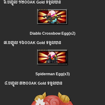
៦.​
បញ្ចូល
១២០០
AK Gold ទទួលបាន
Diablo Crossbow Egg(x2)
៧.​
បញ្ចូល
១៦០០
AK Gold ទទួលបាន
Spiderman Egg(x3)
៨.​
បញ្ចូល
៣២០០AK Gold ទទួលបាន