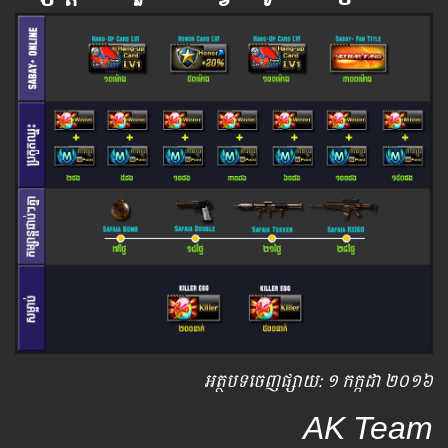
អត្ថបទ​ចេញ​ផ្សាយ​: ១ កក្កដា ២០១៦
AK Team