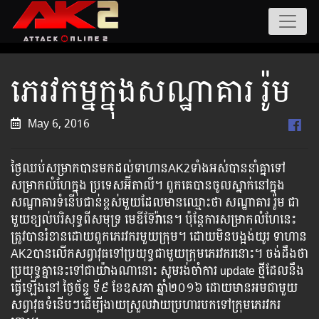
​ភេ​រ​វ​កម្នក្នុងសណ្ឋាគារ រ៉ូម
May 6, 2016
ថ្ងៃ​ឈប់​សម្រាក​បាន​មក​ដល់ទាហាន​​AK2​ទាំង​អស់​បាន​នាំ​គ្នា​ទៅ​
សម្រាក​លំហែ​ក្នុង​ ប្រទេសអ៊ីតាលី។ ពួក​គេ​បាន​ចូល​ស្នាក់​នៅ​ក្នុង​
សណ្ឋាគារ​ទំនើប​ជាន់​ខ្ពស់​មួយ​​ដែល​មាន​ឈ្មោះ​ថា សណ្ឋាគារ រ៉ូម ជា​
មួយ​ខ្យល់​បរិសុទ្ធពីសមុទ្រ មេឌីទ៊ែរ៉ានេ។ ប៉ុនែ្ត​ការ​សម្រាក​លំហែ​នេះ​
ត្រូវ​បាន​រំខាន​ដោយ​ពួក​ភេ​រ​វ​ករ​មួយ​ក្រុម។ ដោយ​មិន​បង្អង់​យូរ ទាហាន​​
AK2​បាន​លើក​សព្វាវុធ​ទៅ​ប្រយុទ្ធ​ជាមួយ​ក្រុម​ភេ​រ​វ​ករនោះ។​ ចង់​ដឹង​ថា​
ប្រយុទ្ធ​គ្នា​នេះ​ទៅ​ជា​យ៉ាង​ណា​នោះ​ សូម​រង់​ចាំ​ការ update​ ​​ថ្មីដែលនឹង​​​​
ធ្វើ​​​​ឡើង​​​នៅ​​ ថ្ងៃ​​ច័ន្ទ ​​ទី៩ ខែឧសភា ​ឆ្នាំ២០១៦ ដោយ​មាន​អម​ជា​មួយ​
សព្វាវុធ​ទំនើបៗ​ដើម្បី​ងាយ​ស្រួល​វាយ​ប្រហារ​បក​ទៅ​ក្រុមភេ​រ​វ​ករ​