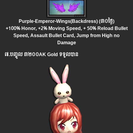
Purple-Emperor-Wings(Backdress) (៣០ថ្ងៃ)
+100%
Honor,
+2%
Moving Speed, + 50% Reload Bullet
Speed, Assault Bullet Card, Jump from High no
Damage
៧.​
បញ្ចូល
៣២០០AK Gold ទទួលបាន