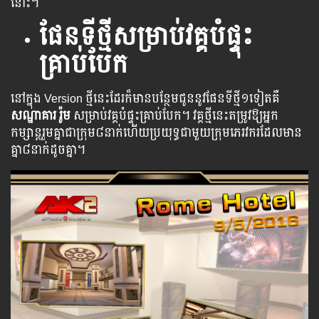
នោះ។
ផែនទីថ្មីសម្រាប់វគ្
គបំផ្ទុះ
គ្រាប់បែក
នៅក្នុង Version ថ្មី​នេះ​ដែរ​ក៏​មាន​បន្ថែម​ជូន​នូវផែនទីថ្មី១ទៀតគឺ
សណ្ឋាគារ រ៉ូម
សម្រាប់វគ្គ​បំផ្ទុះ​គ្រាប់​បែក។ វគ្គថ្មី​នេះ​តម្រូវ​ឱ្យ​អ្នក
កម្សាន្តរួមគ្នាជាក្រុម៨នាក់​ហើយ​ប្រយុទ្ធ​ជាមួយក្រុមភេ​រ​វ​ករដែលមាន
គ្នា៨នាក់ដូចគ្នា។