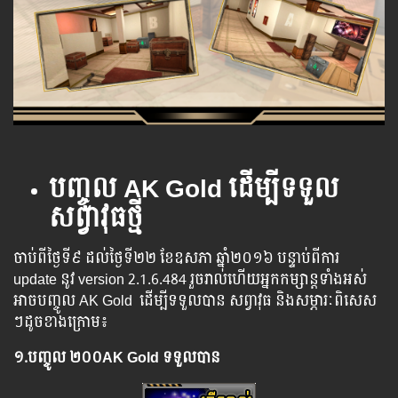
បញ្ចូល
AK Gold ដើម្បីទទួល
សព្វាវុធថ្មី
ចាប់​ពី​ថ្ងៃ​ទី​៩ ដល់​​​ថ្ងៃ​​ទី២២ ខែឧសភា ឆ្នាំ​២០១៦ បន្ទាប់​​ពី​​ការ ​
update ​នូវ ​version 2.1.6.484 រួច​​រាល់​​ហើយ​​អ្នក​​កម្សាន្ដ​​ទាំង​​អស់​​
អាច​​បញ្ចូល​ AK Gold ​​ ​ដើម្បី​​ទទួល​​បាន​ ​សព្វាវុធ​ និង​​សម្ភារៈ​ពិសេស​
ៗ​ដូច​ខាង​ក្រោម៖
១.​
បញ្ចូល
២០០AK Gold ទទួលបាន