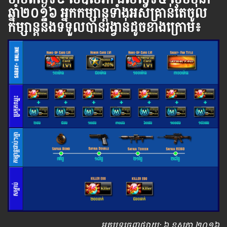
ឆ្នាំ​២០១៦ អ្នក​កម្សាន្ដ​ទាំងអស់​គ្រាន់​តែ​ចូល​
កម្សាន្ដ​នឹង​ទទួល​បាន​រង្វាន់​ដូចខាងក្រោម​៖
អត្ថបទ​ចេញ​ផ្សាយ​: ៦ ឧសភា ២០១៦