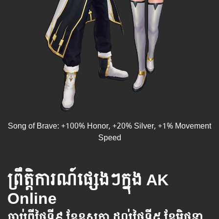
Song of Brave: +100% Honor, +20% Silver, +1% Movement
Speed
ព្រឹត្តិការណ៍ផ្សេងៗក្នុង AK
Online
ចាប់ពី​ថ្ងៃ​ទី​​៩ ខែឧសភា ដល់​ថ្ងៃ​ទី៥ ខែមិថុនា