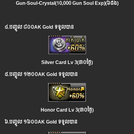
Gun-Soul-Crystal(10,000
Gun Soul Exp
)
(៦ដង)
៤.​
បញ្ចូល
៨០០AK Gold ទទួលបាន
Silver Card Lv 3
(៣០ថ្ងៃ)
៥.​
បញ្ចូល
១២០០AK Gold ទទួលបាន
Honor Card Lv 3(៣០ថ្ងៃ)
៦.​
បញ្ចូល
១៦០០AK Gold ទទួលបាន