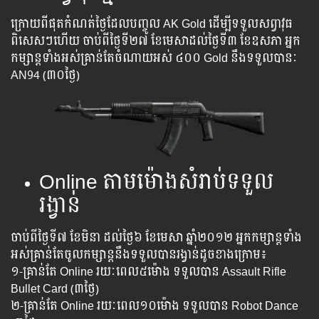
ក្រោយ​ពី​ផុត​កំណត់​ថ្ងៃ​ដែល​បញ្ចូល AK Gold ដើម្បី​ទទួល​សព្វាវុធ​
ពិសេសៗ​​ហើយ​ ចាប់​ពី​ថ្ងៃ​ទី២៧​ ខែ​មេសា​ដល់​ថ្ងៃ​ទី​៣ ខែ​ឧសភា អ្នក​
កម្សាន្ដ​ទាំង​អស់​​គ្រាន់​តែ​ចំណាយ​អស់​ ៤០០ Gold​ នឹង​ទទួល​បានៈ​
AN94 (៣០ថ្ងៃ)
Online តាម​ម៉ោង​សំរាប់​ទទួល​
រង្វាន់
ចាប់​ពី​ថ្ងៃ​ទី​៧ ខែ​មិនា ដល់​ថ្ងៃ​៦ ខែ​មេសា ឆ្នាំ​២០១២​ អ្នក​កម្សាន្ដ​ទាំង
អស់​គ្រាន់​តែ​ចូល​កម្សាន្ដ​នឹង​ទទួល​បាន​រង្វាន់​ដូចខាង​ក្រោម​៖
១-គ្រាន់តែ Online ​រយៈពេល​​៥ម៉ោង ទទួល​បាន Assault Rifle
Bullet Card (៣ថ្ងៃ)
២-គ្រាន់តែ Online រយៈពេល​១០ម៉ោង ​ទទួល​បាន Robot Dance