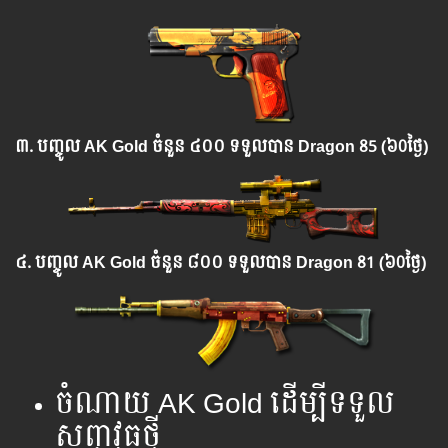
៣. បញ្ចូល AK Gold ចំនួន ៤០០ ទទួល​បាន Dragon 85 (៦0ថ្ងៃ)
៤. បញ្ចូល AK Gold ចំនួន ៨០០ ទទួល​បាន Dragon 81 (៦0ថ្ងៃ)
ចំណាយ AK Gold ដើម្បី​ទទួល​
សព្វាវុធ​ថ្មី