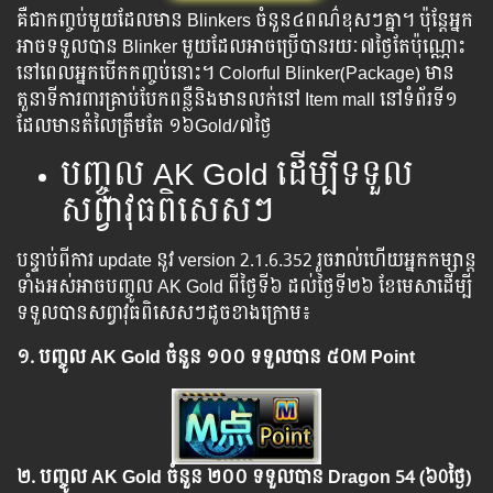
គឺ​ជា​កញ្ចប់​មួយ​ដែល​មាន​ Blinkers ចំនួន​៤​ពណ៌​ខុសៗ​គ្នា​។ ប៉ុន្តែ​អ្នក​
អាច​ទទួល​បាន​​ Blinker មួយ​ដែល​អាច​ប្រើ​បាន​រយៈ៧​ថ្ងៃ​​តែ​ប៉ុណ្ណោះ​
នៅ​ពេល​អ្នក​បើក​កញ្ចប់​នោះ​។​​ Colorful Blinker​(Package)​​​ មា​​​ន​
តួនាទី​ការពារ​គ្រាប់បែក​ពន្លឺ​និង​មាន​លក់​នៅ​ Item mall នៅ​ទំព័រ​ទី​១
ដែល​មាន​តំលៃ​ត្រឹមតែ​ ១៦​Gold/៧​ថ្ងៃ
បញ្ចូ​ល​ AK Gold ដើម្បី​ទទួល​
សព្វាវុធ​ពិសេសៗ
បន្ទាប់​ពី​ការ​ update នូវ​ version 2.1.6.352 រួចរាល់​ហើយ​អ្នក​កម្សាន្ដ​
ទាំង​អស់​អាច​បញ្ចូល​ AK Gold​ ពី​ថ្ងៃ​ទី​៦ ដល់​ថ្ងៃ​ទី​២៦ ខែ​មេសា​ដើម្បី​
ទទួល​​បាន​​សព្វា​វុធ​​ពិសេស​ៗ​ដូច​ខាង​ក្រោម​៖
១.​ បញ្ចូល AK Gold ចំនួន ១០០ ទទួល​បាន ៥០M Point
២.​​ បញ្ចូល AK Gold ចំនួន ២០០ ទទួល​បាន Dragon 54 (៦0ថ្ងៃ)