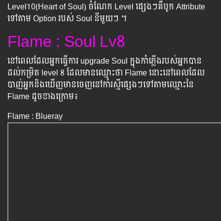
Level10(Heart of Soul) ចំណែក Level ផ្សេងៗគឺ​បូក Attribute
ទៅតាម Option របស់ Soul នីមួយៗ ។
Flame : Soul Lv8
នៅពេលដែលអ្នកធ្វើការ upgrade Soul ក្នុងកាំភ្លើងរបស់អ្នកបាន
ដល់កម្រិត level 8 ដែល​មានឈ្មោះថា Flame នោះនៅពេលដែល
បាញ់អ្នកនិងឃើញមានចេញនៅកាំរស្មីផ្សេងៗទៅតាមឈ្មោះនៃ
Flame ដូចខាងក្រោម៖
Flame : Blueray