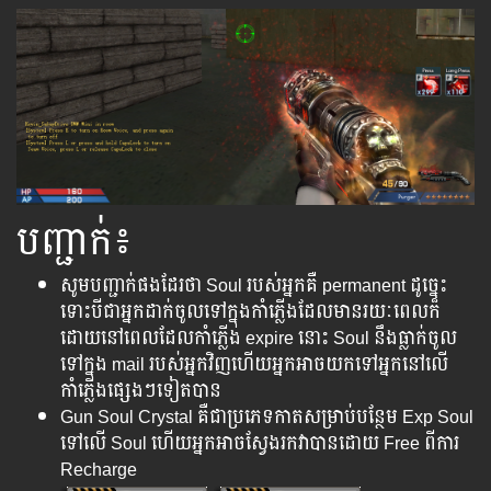
បញ្ជាក់៖
សូមបញ្ជាក់ផងដែរថា Soul របស់​អ្នក​គឺ permanent ដូច្នេះ​
ទោះ​បី​ជា​អ្នក​ដាក់​ចូល​ទៅ​ក្នុងកាំភ្លើង​ដែល​មាន​រយៈ​ពេល​ក៏​
ដោយ​នៅ​ពេល​ដែលកាំភ្លើង expire នោះ Soul នឹង​ធ្លាក់​ចូល​
ទៅ​ក្នុង mail របស់​អ្នក​វិញ​ហើយ​អ្នក​អាច​យក​ទៅ​អ្នក​នៅ​លើ​
កាំភ្លើង​ផ្សេង​ៗ​ទៀត​បាន
Gun Soul Crystal គឺ​ជា​ប្រភេទ​កាតសម្រាប់​បន្ថែម​ Exp Soul
ទៅ​លើ Soul ហើយ​អ្នក​អាច​ស្វែង​រក​វា​បាន​ដោយ​ Free ពី​ការ
Recharge