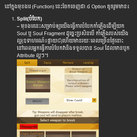
នៅក្នុងមុខងារ (Function) នេះ​ចែកចេញជា ៤ Option តូចរួមមាន៖
Split(បំបែក)
–
មុខងារនេះសម្រាប់ឲ្យ​យើង​ធ្វើ​ការ​បំបែក​កាំភ្លើង​ដើម្បី​យក​
Soul ឬ Soul Fragment ដូច្នេះប្រសិនបើ កាំភ្លើងរបស់យើង
ល្អ(ឧទាហរណ៍៖ផ្កាយ៨)ហើយមានរយៈពេលច្រើនថ្ងៃនោះ
នៅពេលអ្នកធ្វើការបំបែកវានិងទទួលបាន Soul ដែលមានបូក
Attribute ល្អៗ។
​​