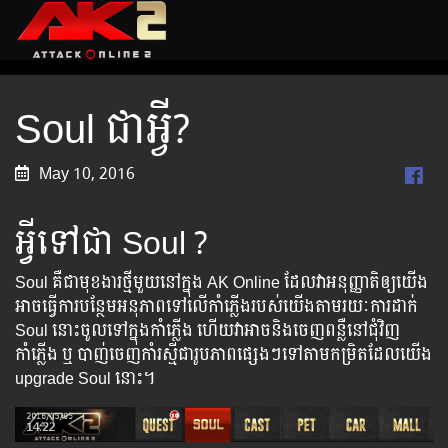
Soul ជាអ្វី?
May 10, 2016
អ្វីទៅជា Soul ?
Soul គឺ​ជា​មុខ​ងារ​ថ្មី​មួយ​នៅ​ក្នុង AK Online ដែលវា​អនុញ្ញាតិ​ឲ្យ​យើង​
អាច​ធ្វើ​ការ​បន្ថែម​អនុភាព​ទៅ​លើ​កាំភ្លើង​របស់​យើង​តាម​រយៈ​ការ​ដាក់
Soul នេាះ​ចូល​ទៅ​ក្នុងកាំភ្លើង ហើយ​វា​អាចនិង​ចេញ​ពន្លឺនៅជុំវិញ
កាំភ្លើង ឬ បាញ់ចេញកាំរស្មីជារូបភាពផ្សេងៗទៅតាមកម្រិតដែលយើង
upgrade Soul នោះ។