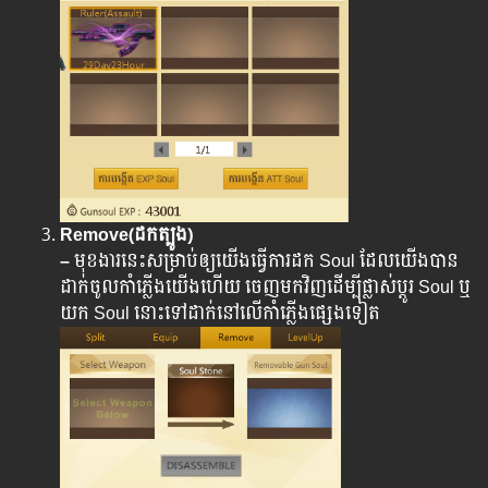
Remove(ដកត្បូង)
–
មុខងារនេះសម្រាប់ឲ្យយើងធ្វើការដក Soul ដែល​យើង​បាន​
ដាក់​ចូលកាំភ្លើងយើងហើយ ចេញមកវិញដើម្បីផ្លាស់ប្ដូរ Soul ឬ
យក Soul នោះ​ទៅ​ដាក់​នៅ​លើ​កាំភ្លើង​ផ្សេង​ទៀត