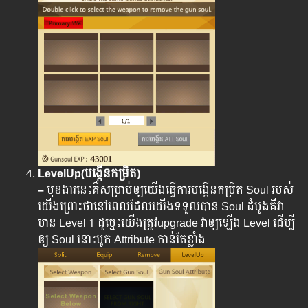
LevelUp(បង្កើនកម្រិត)
–
មុខងារនេះគឺសម្រាប់ឲ្យយើងធ្វើការបង្កើនកម្រិត Soul របស់
យើងព្រោះថានៅពេលដែលយើងទទួលបាន Soul ដំបូងគឺវា
មាន Level 1 ដូច្នេះ​យើង​ត្រូវ​upgrade វាឲ្យឡើង Level ដើម្បី​
ឲ្យ​ Soul នោះ​បូក​ Attribute កាន់តែខ្លាំង