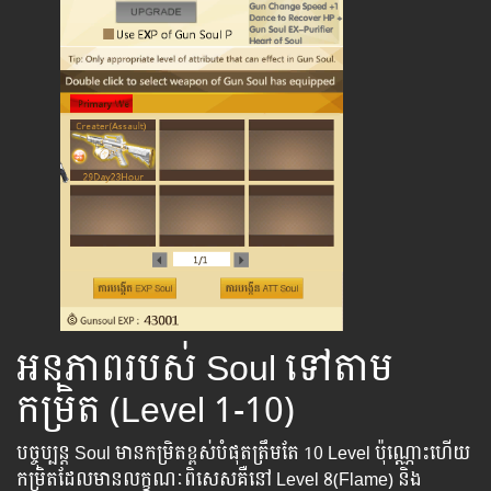
អនុភាពរបស់ Soul ទៅតាម
កម្រិត (Level 1-10)
បច្ចុប្បន្ត Soul មាន​កម្រិត​ខ្ពស់បំផុតត្រឹម​តែ 10 Level ប៉ុណ្ណោះ​ហើយ
កម្រិតដែលមានលក្ខណៈពិសេសគឺនៅ​ Level 8(Flame) និង