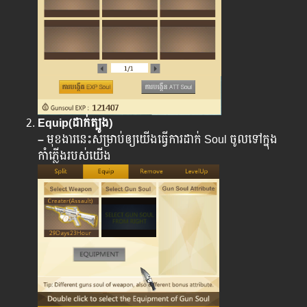
Equip(ដាក់ត្បូង)
–
មុខងារនេះសម្រាប់ឲ្យយើងធ្វើការដាក់ Soul ចូលទៅក្នុង
កាំភ្លើងរបស់យើង