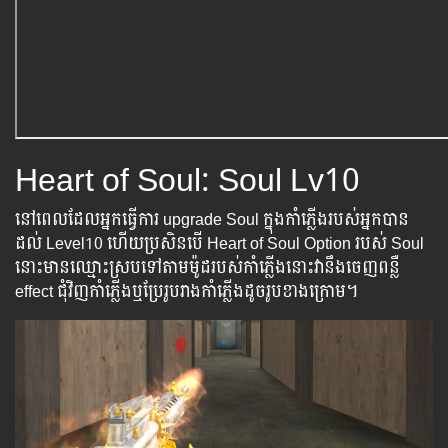
Heart of Soul: Soul Lv10
នៅពេលដែលអ្នកធ្វើការ upgrade Soul ក្នុងកាំភ្លើងរបស់អ្នកបាន
ដល់ Level10 ហើយប្រសិនបើ Heart of Soul Option របស់ Soul
នោះមានឈ្មោះស្របទៅតាមម៉ូដរបស់កាំភ្លើងនោះវានឹងចេញពន្លឺ
effect ជុំវិញកាំភ្លើងឬប្រែរូបរាងកាំភ្លើងដូចរូបខាងក្រោម។